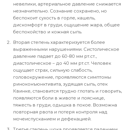
невелики, артериальное давление снижается
незначительно. Сознание сохранено, но
беспокоит сухость в горле, кашель,
дискомфорт в груди, ощущение жара, общее
беспокойство и кожная сыпь.
Вторая степень характеризуется более
выраженными нарушениями. Систолическое
давление падает до 60-80 мм рт.ст.,
диастолическое – до 40 мм рт.ст. Человек
ощущает страх, сильную слабость,
головокружение, проявляются симптомы
риноконъюнктивита, зудящая сыпь, отек
Квинке, становится трудно глотать и говорить,
появляются боли в животе и пояснице,
тяжесть в груди, одышка в покое. Возможна
повторная рвота и потеря контроля над
мочеиспусканием и дефекацией.
Третья степень шока проявляется падением