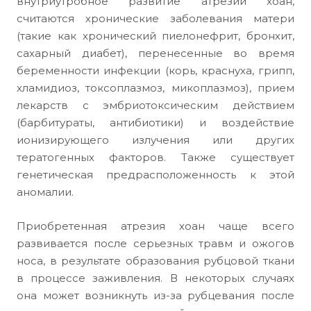
внутриутробное развитие атрезии хоан,
считаются хронические заболевания матери
(такие как хронический пиелонефрит, бронхит,
сахарный диабет), перенесенные во время
беременности инфекции (корь, краснуха, грипп,
хламидиоз, токсоплазмоз, микоплазмоз), прием
лекарств с эмбриотоксическим действием
(барбитураты, антибиотики) и воздействие
ионизирующего излучения или других
тератогенных факторов. Также существует
генетическая предрасположенность к этой
аномалии.
Приобретенная атрезия хоан чаще всего
развивается после серьезных травм и ожогов
носа, в результате образования рубцовой ткани
в процессе заживления. В некоторых случаях
она может возникнуть из-за рубцевания после