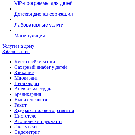
VIP-программы для детей
Детская диспансеризация
Лабораторные услуги
Манипуляции
Услуги на дому
Заболевания
Киста шейки матки
Сахарный диабет у детей
Заикание
Миокардит
Перикардит
Аневризма сердца
Брадикардия
Вывих челюсти
Рахит
Задержка полового развития
Цистотеле
Атопический дерматит
Эклампсия
Эндометрит