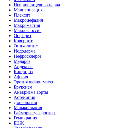
Неврит лицевого нерва
Малигнизация
Плексит
Макроцефалия
Макромастия
Макроглоссия
Оофорит
Кавернит
Онихолизис
Йододерма
Нефросклероз
Мадароз
Андексит
Кандидоз
Афазия
Эрозия шейки матки
Бруксизм
Аневризма аорты
Астенопия
Дорсопатия
Малакоплакия
Гайморит у взрослых
Гемикрания
БЦЖ