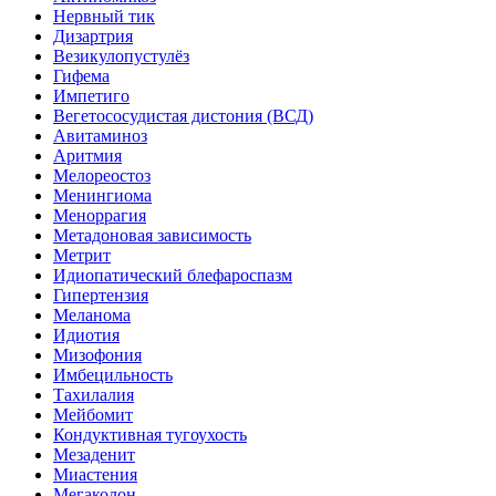
Нервный тик
Дизартрия
Везикулопустулёз
Гифема
Импетиго
Вегетососудистая дистония (ВСД)
Авитаминоз
Аритмия
Мелореостоз
Менингиома
Меноррагия
Метадоновая зависимость
Метрит
Идиопатический блефароспазм
Гипертензия
Меланома
Идиотия
Мизофония
Имбецильность
Тахилалия
Мейбомит
Кондуктивная тугоухость
Мезаденит
Миастения
Мегаколон