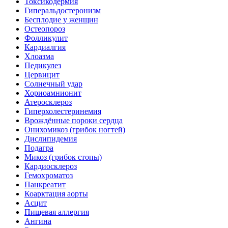
Токсикодермия
Гиперальдостеронизм
Бесплодие у женщин
Остеопороз
Фолликулит
Кардиалгия
Хлоазма
Педикулез
Цервицит
Солнечный удар
Хориоамнионит
Атеросклероз
Гиперхолестеринемия
Врождённые пороки сердца
Онихомикоз (грибок ногтей)
Дислипидемия
Подагра
Микоз (грибок стопы)
Кардиосклероз
Гемохроматоз
Панкреатит
Коарктация аорты
Асцит
Пищевая аллергия
Ангина