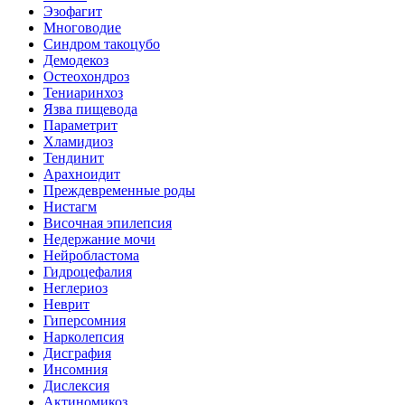
Эзофагит
Многоводие
Синдром такоцубо
Демодекоз
Остеохондроз
Тениаринхоз
Язва пищевода
Параметрит
Хламидиоз
Тендинит
Арахноидит
Преждевременные роды
Нистагм
Височная эпилепсия
Недержание мочи
Нейробластома
Гидроцефалия
Неглериоз
Неврит
Гиперсомния
Нарколепсия
Дисграфия
Инсомния
Дислексия
Актиномикоз