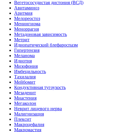
Вегетососудистая дистония (ВСД)
Авитаминоз
Аритмия
Мелореостоз
Менингиома
Меноррагия
Метадоновая зависимость
Метрит
Идиопатический блефароспазм
Гипертензия
Меланома
Идиотия
Мизофония
Имбецильность
Тахилалия
Мейбомит
Кондуктивная тугоухость
Мезаденит
Миастения
Мегаколон
Неврит лицевого нерва
Малигнизация
Плексит
Макроцефалия
Макромастия