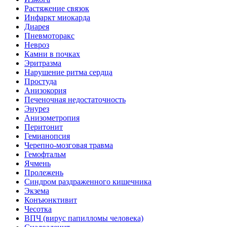
Растяжение связок
Инфаркт миокарда
Диарея
Пневмоторакс
Невроз
Камни в почках
Эритразма
Нарушение ритма сердца
Простуда
Анизокория
Печеночная недостаточность
Энурез
Анизометропия
Перитонит
Гемианопсия
Черепно-мозговая травма
Гемофтальм
Ячмень
Пролежень
Синдром раздраженного кишечника
Экзема
Конъюнктивит
Чесотка
ВПЧ (вирус папилломы человека)