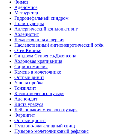
Фимоз
Аденомиоз
Мегауретер
Гидроцефальный синдром
Полип уретры
Аллергический конъюнктивит
Холецистит
Лекарственная аллергия
Наследственный ангионевротический отёк
Отек Квинке
Синдром Стивенса-Джонсона
Холодовая крапивница
Сирингомиелия
Камень в мочеточнике
Острый ринит
Ушная пробка
Тонзиллит
Камни мочевого пузыря
Аденоидит
Киста урахуса
Лейкоплакия мочевого пузыря
Фарингит
Острый цистит
Пузырно-влагалищный свищ
Пузырно-мочеточниковый рефлюкс