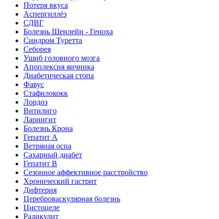
Потеря вкуса
Аспергиллёз
СДВГ
Болезнь Шенлейн - Геноха
Синдром Туретта
Себорея
Ушиб головного мозга
Апоплексия яичника
Диабетическая стопа
Фавус
Стафилококк
Лордоз
Витилиго
Ларингит
Болезнь Крона
Гепатит A
Ветряная оспа
Сахарный диабет
Гепатит B
Сезонное аффективное расстройство
Хронический гастрит
Дифтерия
Цереброваскулярная болезнь
Цистоцеле
Радикулит