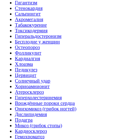
Гигантизм
Стенокардия
Сальпингит
Акромегалия
Табакокурение
Токсикодермия
Гиперальдостеронизм
Бесплодие у женщин
Остеопороз
Фолликулит
Кардиалгия
Хлоазма
Педикулез
Цервицит
Солнечный удар
Хориоамнионит
Атеросклероз
Гиперхолестеринемия
Врождённые пороки сердца
Онихомикоз (грибок ногтей)
Дислипидемия
Подагра
Микоз (грибок стопы)
Кардиосклероз
Гемохроматоз