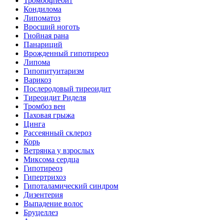
Тромбофлебит
Кондилома
Липоматоз
Вросший ноготь
Гнойная рана
Панариций
Врожденный гипотиреоз
Липома
Гипопитуитаризм
Варикоз
Послеродовый тиреоидит
Тиреоидит Риделя
Тромбоз вен
Паховая грыжа
Цинга
Рассеянный склероз
Корь
Ветрянка у взрослых
Миксома сердца
Гипотиреоз
Гипертрихоз
Гипоталамический синдром
Дизентерия
Выпадение волос
Бруцеллез