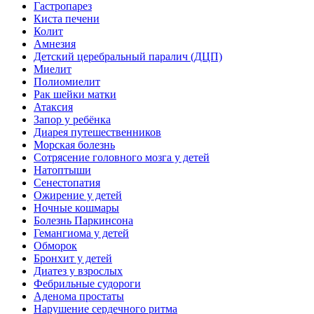
Гастропарез
Киста печени
Колит
Амнезия
Детский церебральный паралич (ДЦП)
Миелит
Полиомиелит
Рак шейки матки
Атаксия
Запор у ребёнка
Диарея путешественников
Морская болезнь
Сотрясение головного мозга у детей
Натоптыши
Сенестопатия
Ожирение у детей
Ночные кошмары
Болезнь Паркинсона
Гемангиома у детей
Обморок
Бронхит у детей
Диатез у взрослых
Фебрильные судороги
Аденома простаты
Нарушение сердечного ритма