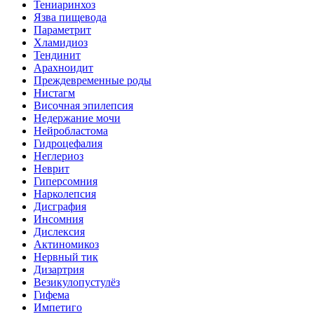
Тениаринхоз
Язва пищевода
Параметрит
Хламидиоз
Тендинит
Арахноидит
Преждевременные роды
Нистагм
Височная эпилепсия
Недержание мочи
Нейробластома
Гидроцефалия
Неглериоз
Неврит
Гиперсомния
Нарколепсия
Дисграфия
Инсомния
Дислексия
Актиномикоз
Нервный тик
Дизартрия
Везикулопустулёз
Гифема
Импетиго