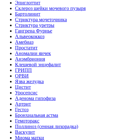
Эпиглоттит
Склероз шейки мочевого пузыря
Бартолинит
Стриктура мочеточника
Стриктура уретры
Гангрена Фурнье
Альвеококкоз
Амебиаз
Простатит
Аномалии яичек
Анэмбриония
Клещевой энцефалит
ГРИПП
ОРВИ
Язва желудка
Цистит
Уросепсис
Аденома гипофиза
Артрит
Гестоз
Бронхиальная астма
Гемоторакс
Поллиноз (сенная лихорадка)
Васкулит
Миома матки