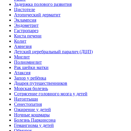
Задержка полового развития
Цистотеле
Атопический дерматит
Эклампсия
Эндометрит
Гастропарез
Киста печени
Колит
Амнезия
Детский церебральный паралич (ДЦП)
Миелит
Полиомиелит
Рак шейки матки
Атаксия
Запор у ребёнка
Диарея путешественников
Морская болезнь
Сотрясение головного мозга у детей
Натоптыши
Сенестопатия
Ожирение у детей
Ночные кошмары
Болезнь Паркинсона
Гемангиома у детей
Обморок