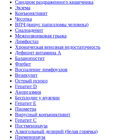
Синдром раздраженного кишечника
Экзема
Конъюнктивит
Чесотка
ВПЧ (вирус папилломы человека)
Сиалоаденит
Межпозвонковая грыжа
Лимфостаз
Хроническая венозная недостаточность
Дефицит витамина А
Баланопостит
Флебит
Воспаление лимфоузлов
Везикулит
Острый психоз
Гепатит D
Аноргазмия
Бесплодие у мужчин
Гепатит E
Пиометра
Вирусный конъюнктивит
Гепатит C
Постменопауза
Алкогольный делирий (белая горячка)
Пременопауза