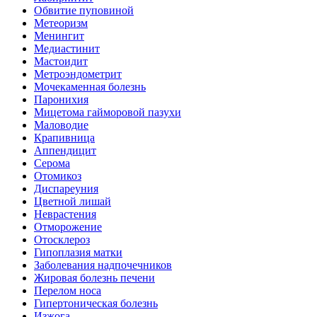
Обвитие пуповиной
Метеоризм
Менингит
Медиастинит
Мастоидит
Метроэндометрит
Мочекаменная болезнь
Паронихия
Мицетома гайморовой пазухи
Маловодие
Крапивница
Аппендицит
Серома
Отомикоз
Диспареуния
Цветной лишай
Неврастения
Отморожение
Отосклероз
Гипоплазия матки
Заболевания надпочечников
Жировая болезнь печени
Перелом носа
Гипертоническая болезнь
Изжога