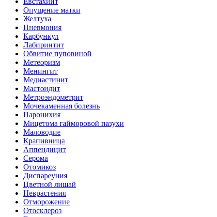
Евстахиит
Опущение матки
Желтуха
Пневмония
Карбункул
Лабиринтит
Обвитие пуповиной
Метеоризм
Менингит
Медиастинит
Мастоидит
Метроэндометрит
Мочекаменная болезнь
Паронихия
Мицетома гайморовой пазухи
Маловодие
Крапивница
Аппендицит
Серома
Отомикоз
Диспареуния
Цветной лишай
Неврастения
Отморожение
Отосклероз