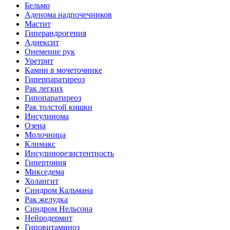
Бельмо
Аденома надпочечников
Мастит
Гиперандрогения
Аднексит
Онемение рук
Уретрит
Камни в мочеточнике
Гиперпаратиреоз
Рак легких
Гипопаратиреоз
Рак толстой кишки
Инсулинома
Озена
Молочница
Климакс
Инсулинорезистентность
Гипертония
Микседема
Холангит
Синдром Кальмана
Рак желудка
Синдром Нельсона
Нейродермит
Гиповитаминоз