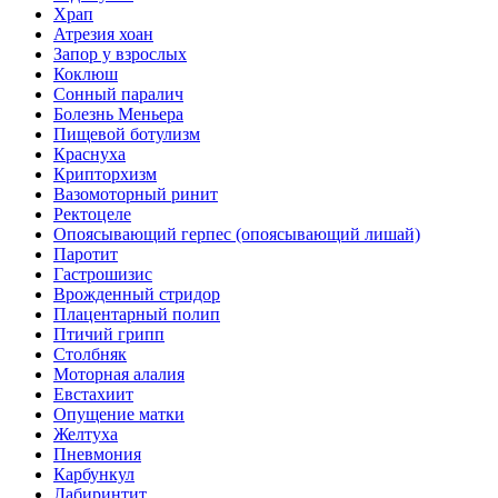
Храп
Атрезия хоан
Запор у взрослых
Коклюш
Сонный паралич
Болезнь Меньера
Пищевой ботулизм
Краснуха
Крипторхизм
Вазомоторный ринит
Ректоцеле
Опоясывающий герпес (опоясывающий лишай)
Паротит
Гастрошизис
Врожденный стридор
Плацентарный полип
Птичий грипп
Столбняк
Моторная алалия
Евстахиит
Опущение матки
Желтуха
Пневмония
Карбункул
Лабиринтит