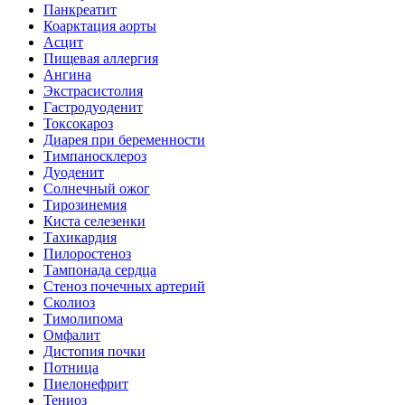
Панкреатит
Коарктация аорты
Асцит
Пищевая аллергия
Ангина
Экстрасистолия
Гастродуоденит
Токсокароз
Диарея при беременности
Тимпаносклероз
Дуоденит
Солнечный ожог
Тирозинемия
Киста селезенки
Тахикардия
Пилоростеноз
Тампонада сердца
Стеноз почечных артерий
Сколиоз
Тимолипома
Омфалит
Дистопия почки
Потница
Пиелонефрит
Тениоз