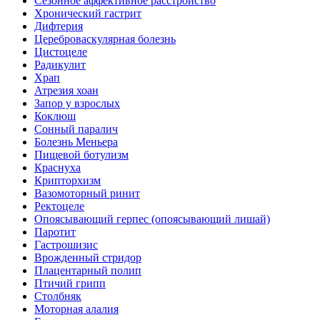
Сезонное аффективное расстройство
Хронический гастрит
Дифтерия
Цереброваскулярная болезнь
Цистоцеле
Радикулит
Храп
Атрезия хоан
Запор у взрослых
Коклюш
Сонный паралич
Болезнь Меньера
Пищевой ботулизм
Краснуха
Крипторхизм
Вазомоторный ринит
Ректоцеле
Опоясывающий герпес (опоясывающий лишай)
Паротит
Гастрошизис
Врожденный стридор
Плацентарный полип
Птичий грипп
Столбняк
Моторная алалия