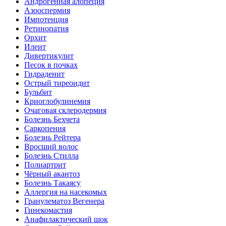
Андрогенная алопеция
Азооспермия
Импотенция
Ретинопатия
Орхит
Илеит
Дивертикулит
Песок в почках
Гидраденит
Острый тиреоидит
Бульбит
Криоглобулинемия
Очаговая склеродермия
Болезнь Бехчета
Саркопения
Болезнь Рейтера
Вросший волос
Болезнь Стилла
Полиартрит
Чёрный акантоз
Болезнь Такаясу
Аллергия на насекомых
Гранулематоз Вегенера
Гинекомастия
Анафилактический шок