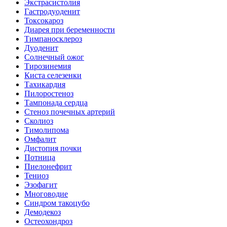
Экстрасистолия
Гастродуоденит
Токсокароз
Диарея при беременности
Тимпаносклероз
Дуоденит
Солнечный ожог
Тирозинемия
Киста селезенки
Тахикардия
Пилоростеноз
Тампонада сердца
Стеноз почечных артерий
Сколиоз
Тимолипома
Омфалит
Дистопия почки
Потница
Пиелонефрит
Тениоз
Эзофагит
Многоводие
Синдром такоцубо
Демодекоз
Остеохондроз