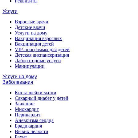
Реквизиты
Услуги
Взрослые врачи
Детские врачи
Услуги на дому
Вакцинация взрослых
Вакцинация детей
VIP-программы для детей
Детская диспансеризация
Лабораторные услуги
Манипуляции
Услуги на дому
Заболевания
Киста шейки матки
Сахарный диабет у детей
Заикание
Миокардит
Перикардит
Аневризма сердца
Брадикардия
Вывих челюсти
Рахит