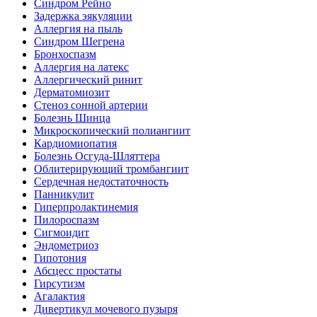
Синдром Рейно
Задержка эякуляции
Аллергия на пыль
Синдром Шегрена
Бронхоспазм
Аллергия на латекс
Аллергический ринит
Дерматомиозит
Стеноз сонной артерии
Болезнь Шинца
Микроскопический полиангиит
Кардиомиопатия
Болезнь Осгуда-Шляттера
Облитерирующий тромбангиит
Сердечная недостаточность
Панникулит
Гиперпролактинемия
Пилороспазм
Сигмоидит
Эндометриоз
Гипотония
Абсцесс простаты
Гирсутизм
Агалактия
Дивертикул мочевого пузыря