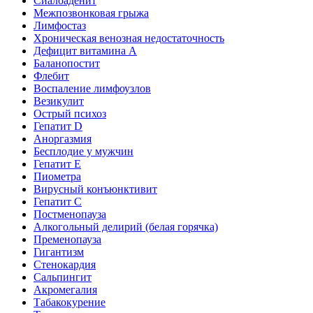
Сиалоаденит
Межпозвонковая грыжа
Лимфостаз
Хроническая венозная недостаточность
Дефицит витамина А
Баланопостит
Флебит
Воспаление лимфоузлов
Везикулит
Острый психоз
Гепатит D
Аноргазмия
Бесплодие у мужчин
Гепатит E
Пиометра
Вирусный конъюнктивит
Гепатит C
Постменопауза
Алкогольный делирий (белая горячка)
Пременопауза
Гигантизм
Стенокардия
Сальпингит
Акромегалия
Табакокурение