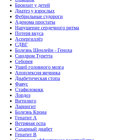
Бронхит у детей
Диатез у взрослых
Фебрильные судороги
Аденома простаты
Нарушение сердечного ритма
Потеря вкуса
Аспергиллёз
СДВГ
Болезнь Шенлейн - Геноха
Синдром Туретта
Себорея
Ушиб головного мозга
Апоплексия яичника
Диабетическая стопа
Фавус
Стафилококк
Лордоз
Витилиго
Ларингит
Болезнь Крона
Гепатит A
Ветряная оспа
Сахарный диабет
Гепатит B