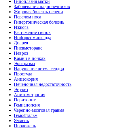
Гипоплазия матки
Заболевания надпочечников
Жировая болезнь печени
Перелом носа
Гипертоническая болезнь
Изжога
Растяжение связок
Инфаркт миокарда
Диарея
Пневмоторакс
Невроз
Камни в почках
Эритразма
Нарушение ритма сердца
Простуда
Анизокория
Печеночная недостаточность
Энурез
Анизометропия
Перитонит
Гемианопсия
Черепно-мозговая травма
Гемофтальм
Ячмень
Пролежень