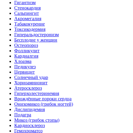
Гигантизм
Стенокардия
Сальпингит
Акромегалия
Табакокурение
Токсикодермия
Гиперальдостеронизм
Бесплодие у женщин
Остеопороз
Фолликулит
Кардиалгия
Хлоазма
Педикулез
Цервицит
Солнечный удар
Хориоамнионит
Атеросклероз
Гиперхолестеринемия
Врождённые пороки сердца
Онихомикоз (грибок ногтей)
Дислипидемия
Подагра
Микоз (грибок стопы)
Кардиосклероз
Гемохроматоз