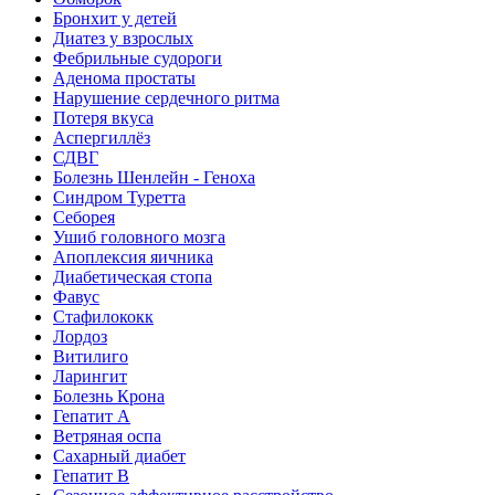
Бронхит у детей
Диатез у взрослых
Фебрильные судороги
Аденома простаты
Нарушение сердечного ритма
Потеря вкуса
Аспергиллёз
СДВГ
Болезнь Шенлейн - Геноха
Синдром Туретта
Себорея
Ушиб головного мозга
Апоплексия яичника
Диабетическая стопа
Фавус
Стафилококк
Лордоз
Витилиго
Ларингит
Болезнь Крона
Гепатит A
Ветряная оспа
Сахарный диабет
Гепатит B