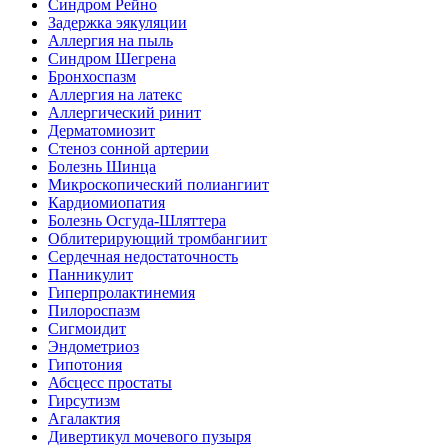
Синдром Рейно
Задержка эякуляции
Аллергия на пыль
Синдром Шегрена
Бронхоспазм
Аллергия на латекс
Аллергический ринит
Дерматомиозит
Стеноз сонной артерии
Болезнь Шинца
Микроскопический полиангиит
Кардиомиопатия
Болезнь Осгуда-Шляттера
Облитерирующий тромбангиит
Сердечная недостаточность
Панникулит
Гиперпролактинемия
Пилороспазм
Сигмоидит
Эндометриоз
Гипотония
Абсцесс простаты
Гирсутизм
Агалактия
Дивертикул мочевого пузыря