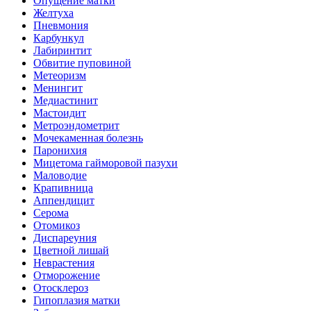
Опущение матки
Желтуха
Пневмония
Карбункул
Лабиринтит
Обвитие пуповиной
Метеоризм
Менингит
Медиастинит
Мастоидит
Метроэндометрит
Мочекаменная болезнь
Паронихия
Мицетома гайморовой пазухи
Маловодие
Крапивница
Аппендицит
Серома
Отомикоз
Диспареуния
Цветной лишай
Неврастения
Отморожение
Отосклероз
Гипоплазия матки