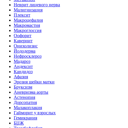
Неврит лицевого нерва
Малигнизация
Плексит
Макроцефалия
Макромастия
Макроглоссия
Оофорит
Кавернит
Онихолизис
Йододерма
Нефросклероз
Мадароз
Андексит
Кандидоз
Афазия
Эрозия шейки матки
Бруксизм
Аневризма аорты
Астенопия
Дорсопатия
Малакоплакия
Гайморит у взрослых
Гемикрания
БЦЖ