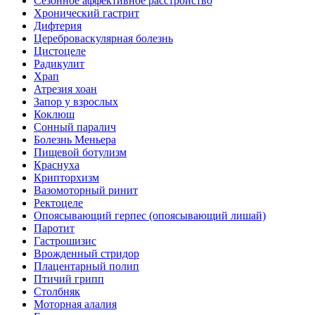
Сезонное аффективное расстройство
Хронический гастрит
Дифтерия
Цереброваскулярная болезнь
Цистоцеле
Радикулит
Храп
Атрезия хоан
Запор у взрослых
Коклюш
Сонный паралич
Болезнь Меньера
Пищевой ботулизм
Краснуха
Крипторхизм
Вазомоторный ринит
Ректоцеле
Опоясывающий герпес (опоясывающий лишай)
Паротит
Гастрошизис
Врожденный стридор
Плацентарный полип
Птичий грипп
Столбняк
Моторная алалия