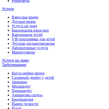
Реквизиты
Услуги
Взрослые врачи
Детские врачи
Услуги на дому
Вакцинация взрослых
Вакцинация детей
VIP-программы для детей
Детская диспансеризация
Лабораторные услуги
Манипуляции
Услуги на дому
Заболевания
Киста шейки матки
Сахарный диабет у детей
Заикание
Миокардит
Перикардит
Аневризма сердца
Брадикардия
Вывих челюсти
Рахит