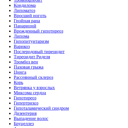
Тромбофлебит
Кондилома
Липоматоз
Вросший ноготь
Гнойная рана
Панариций
Врожденный гипотиреоз
Липома
Гипопитуитаризм
Варикоз
Послеродовый тиреоидит
Тиреоидит Риделя
Тромбоз вен
Паховая грыжа
Цинга
Рассеянный склероз
Корь
Ветрянка у взрослых
Миксома сердца
Гипотиреоз
Гипертрихоз
Гипоталамический синдром
Дизентерия
Выпадение волос
Бруцеллез