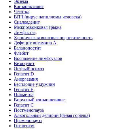
Экзема
Конъюнктивит
Чесотка
ВПЧ (вирус папилломы человека)
Сиалоаденит
Межпозвонковая грыжа
Лимфостаз
Хроническая венозная недостаточность
Дефицит витамина А
Баланопостит
Флебит
Воспаление лимфоузлов
Везикулит
Острый психоз
Гепатит D
Аноргазмия
Бесплодие у мужчин
Гепатит E
Пиометра
Вирусный конъюнктивит
Гепатит C
Постменопауза
Алкогольный делирий (белая горячка)
Пременопауза
Гигантизм