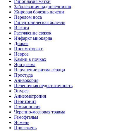
Гипоплазия матки
Заболевания надпочечников
Жировая болезнь печени
Перелом носа
Гипертоническая болезнь
Изжога
Растяжение связок
Инфаркт миокарда
Диарея
Пневмоторакс
Невроз
Камни в почках
Эритразма
Нарушение ритма сердца
Простуда
Анизокория
Печеночная недостаточность
Энурез
Анизометропия
Перитонит
Гемианопсия
Черепно-мозговая травма
Гемофтальм
Ячмень
Пролежень