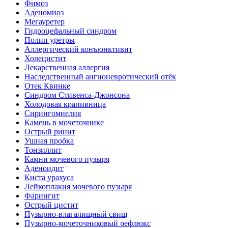
Фимоз
Аденомиоз
Мегауретер
Гидроцефальный синдром
Полип уретры
Аллергический конъюнктивит
Холецистит
Лекарственная аллергия
Наследственный ангионевротический отёк
Отек Квинке
Синдром Стивенса-Джонсона
Холодовая крапивница
Сирингомиелия
Камень в мочеточнике
Острый ринит
Ушная пробка
Тонзиллит
Камни мочевого пузыря
Аденоидит
Киста урахуса
Лейкоплакия мочевого пузыря
Фарингит
Острый цистит
Пузырно-влагалищный свищ
Пузырно-мочеточниковый рефлюкс