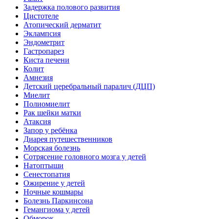
Задержка полового развития
Цистотеле
Атопический дерматит
Эклампсия
Эндометрит
Гастропарез
Киста печени
Колит
Амнезия
Детский церебральный паралич (ДЦП)
Миелит
Полиомиелит
Рак шейки матки
Атаксия
Запор у ребёнка
Диарея путешественников
Морская болезнь
Сотрясение головного мозга у детей
Натоптыши
Сенестопатия
Ожирение у детей
Ночные кошмары
Болезнь Паркинсона
Гемангиома у детей
Обморок