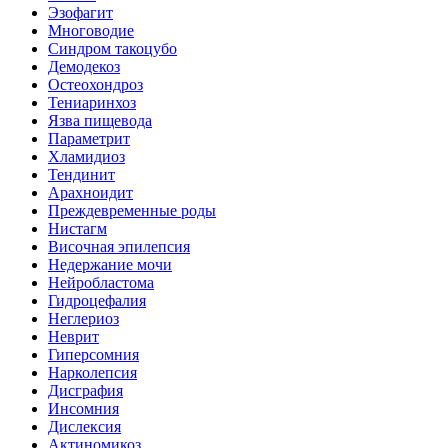
Эзофагит
Многоводие
Синдром такоцубо
Демодекоз
Остеохондроз
Тениаринхоз
Язва пищевода
Параметрит
Хламидиоз
Тендинит
Арахноидит
Преждевременные роды
Нистагм
Височная эпилепсия
Недержание мочи
Нейробластома
Гидроцефалия
Неглериоз
Неврит
Гиперсомния
Нарколепсия
Дисграфия
Инсомния
Дислексия
Актиномикоз