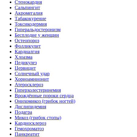
Стенокардия
Сальпингит
Акромегалия
Табакокурение
Токсикодермия
Гиперальдостеронизм
Бесплодие у женщин
Остеопороз
Фолликулит
Кардиалгия
Хлоазма
Педикулез
Цервицит
Солнечный удар
Хориоамнионит
Атеросклероз
Гиперхолестеринемия
Врождённые пороки сердца
Онихомикоз (грибок ногтей)
Дислипидемия
Подагра
Микоз (грибок стопы)
Кардиосклероз
Гемохроматоз
Панкреатит