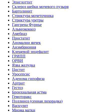
Эпиглоттит
Склероз шейки мочевого пузыря
Бартолинит
Стриктура мочеточника
Стриктура уретры
Гангрена Фурнье
Альвеококкоз
Амебиаз
Простатит
Аномалии яичек
Анэмбриония
Клещевой энцефалит
ГРИПП
ОРВИ
Язва желудка
Цистит
Уросепсис
Аденома гипофиза
Артрит
Гестоз
Бронхиальная астма
Гемоторакс
Поллиноз (сенная лихорадка)
Васкулит
Миома матки