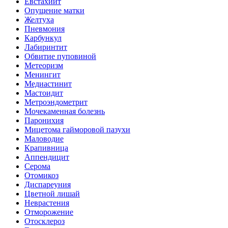
Евстахиит
Опущение матки
Желтуха
Пневмония
Карбункул
Лабиринтит
Обвитие пуповиной
Метеоризм
Менингит
Медиастинит
Мастоидит
Метроэндометрит
Мочекаменная болезнь
Паронихия
Мицетома гайморовой пазухи
Маловодие
Крапивница
Аппендицит
Серома
Отомикоз
Диспареуния
Цветной лишай
Неврастения
Отморожение
Отосклероз