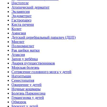
Цистотеле
Атопический дерматит
Эклампсия
Эндометрит
Гастропарез
Киста печени
Колит
Амнезия
Детский церебральный паралич (ДЦП)
Миелит
Полиомиелит
Рак шейки матки
Атаксия
Запор у ребёнка
Диарея путешественников
Морская болезнь
Сотрясение головного мозга у детей
Натоптыши
Сенестопатия
Ожирение у детей
Ночные кошмары
Болезнь Паркинсона
Гемангиома у детей
Обморок
Бронхит у детей