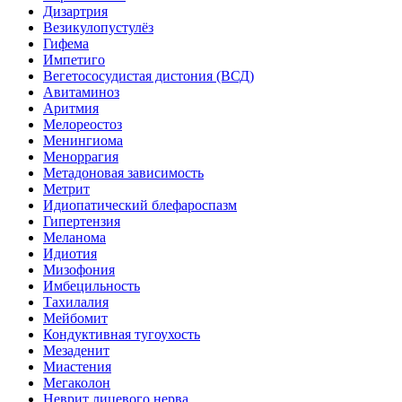
Дизартрия
Везикулопустулёз
Гифема
Импетиго
Вегетососудистая дистония (ВСД)
Авитаминоз
Аритмия
Мелореостоз
Менингиома
Меноррагия
Метадоновая зависимость
Метрит
Идиопатический блефароспазм
Гипертензия
Меланома
Идиотия
Мизофония
Имбецильность
Тахилалия
Мейбомит
Кондуктивная тугоухость
Мезаденит
Миастения
Мегаколон
Неврит лицевого нерва