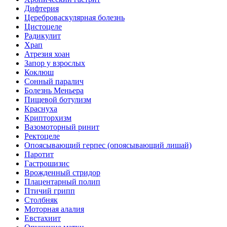
Дифтерия
Цереброваскулярная болезнь
Цистоцеле
Радикулит
Храп
Атрезия хоан
Запор у взрослых
Коклюш
Сонный паралич
Болезнь Меньера
Пищевой ботулизм
Краснуха
Крипторхизм
Вазомоторный ринит
Ректоцеле
Опоясывающий герпес (опоясывающий лишай)
Паротит
Гастрошизис
Врожденный стридор
Плацентарный полип
Птичий грипп
Столбняк
Моторная алалия
Евстахиит