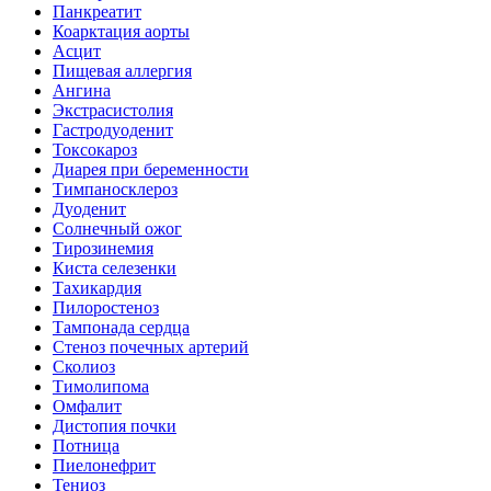
Панкреатит
Коарктация аорты
Асцит
Пищевая аллергия
Ангина
Экстрасистолия
Гастродуоденит
Токсокароз
Диарея при беременности
Тимпаносклероз
Дуоденит
Солнечный ожог
Тирозинемия
Киста селезенки
Тахикардия
Пилоростеноз
Тампонада сердца
Стеноз почечных артерий
Сколиоз
Тимолипома
Омфалит
Дистопия почки
Потница
Пиелонефрит
Тениоз