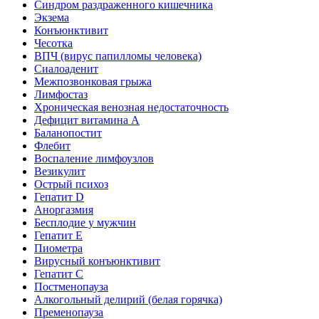
Синдром раздраженного кишечника
Экзема
Конъюнктивит
Чесотка
ВПЧ (вирус папилломы человека)
Сиалоаденит
Межпозвонковая грыжа
Лимфостаз
Хроническая венозная недостаточность
Дефицит витамина А
Баланопостит
Флебит
Воспаление лимфоузлов
Везикулит
Острый психоз
Гепатит D
Аноргазмия
Бесплодие у мужчин
Гепатит E
Пиометра
Вирусный конъюнктивит
Гепатит C
Постменопауза
Алкогольный делирий (белая горячка)
Пременопауза