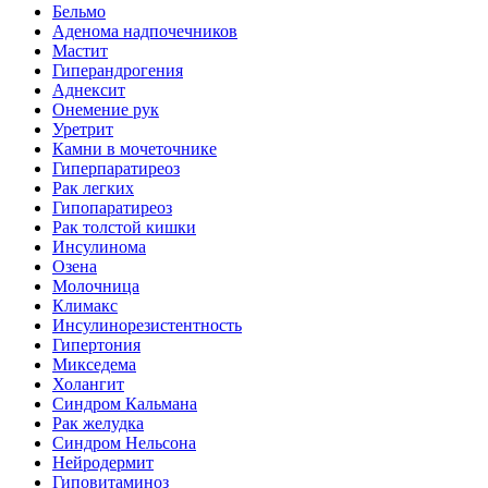
Бельмо
Аденома надпочечников
Мастит
Гиперандрогения
Аднексит
Онемение рук
Уретрит
Камни в мочеточнике
Гиперпаратиреоз
Рак легких
Гипопаратиреоз
Рак толстой кишки
Инсулинома
Озена
Молочница
Климакс
Инсулинорезистентность
Гипертония
Микседема
Холангит
Синдром Кальмана
Рак желудка
Синдром Нельсона
Нейродермит
Гиповитаминоз