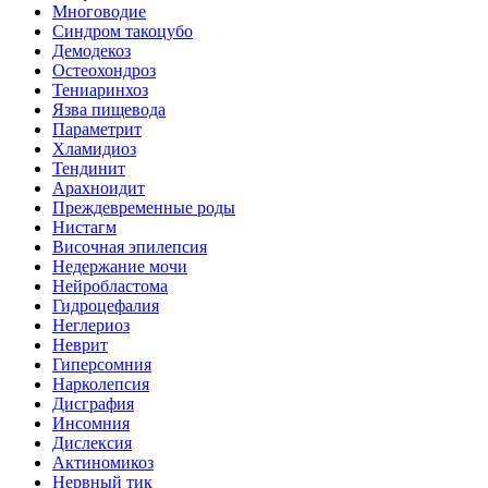
Многоводие
Синдром такоцубо
Демодекоз
Остеохондроз
Тениаринхоз
Язва пищевода
Параметрит
Хламидиоз
Тендинит
Арахноидит
Преждевременные роды
Нистагм
Височная эпилепсия
Недержание мочи
Нейробластома
Гидроцефалия
Неглериоз
Неврит
Гиперсомния
Нарколепсия
Дисграфия
Инсомния
Дислексия
Актиномикоз
Нервный тик