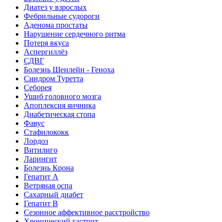
Диатез у взрослых
Фебрильные судороги
Аденома простаты
Нарушение сердечного ритма
Потеря вкуса
Аспергиллёз
СДВГ
Болезнь Шенлейн - Геноха
Синдром Туретта
Себорея
Ушиб головного мозга
Апоплексия яичника
Диабетическая стопа
Фавус
Стафилококк
Лордоз
Витилиго
Ларингит
Болезнь Крона
Гепатит A
Ветряная оспа
Сахарный диабет
Гепатит B
Сезонное аффективное расстройство
Хронический гастрит