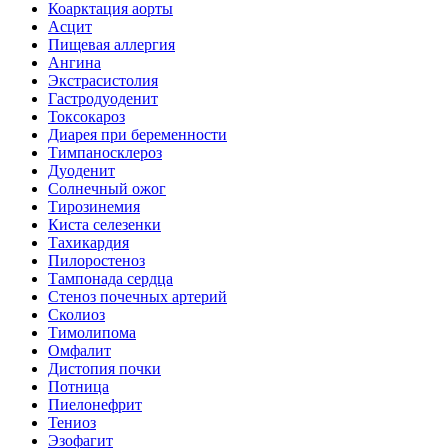
Коарктация аорты
Асцит
Пищевая аллергия
Ангина
Экстрасистолия
Гастродуоденит
Токсокароз
Диарея при беременности
Тимпаносклероз
Дуоденит
Солнечный ожог
Тирозинемия
Киста селезенки
Тахикардия
Пилоростеноз
Тампонада сердца
Стеноз почечных артерий
Сколиоз
Тимолипома
Омфалит
Дистопия почки
Потница
Пиелонефрит
Тениоз
Эзофагит