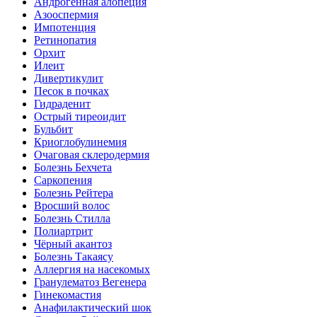
Андрогенная алопеция
Азооспермия
Импотенция
Ретинопатия
Орхит
Илеит
Дивертикулит
Песок в почках
Гидраденит
Острый тиреоидит
Бульбит
Криоглобулинемия
Очаговая склеродермия
Болезнь Бехчета
Саркопения
Болезнь Рейтера
Вросший волос
Болезнь Стилла
Полиартрит
Чёрный акантоз
Болезнь Такаясу
Аллергия на насекомых
Гранулематоз Вегенера
Гинекомастия
Анафилактический шок