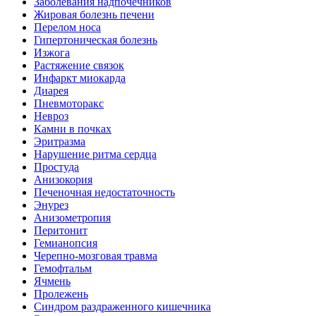
Заболевания надпочечников
Жировая болезнь печени
Перелом носа
Гипертоническая болезнь
Изжога
Растяжение связок
Инфаркт миокарда
Диарея
Пневмоторакс
Невроз
Камни в почках
Эритразма
Нарушение ритма сердца
Простуда
Анизокория
Печеночная недостаточность
Энурез
Анизометропия
Перитонит
Гемианопсия
Черепно-мозговая травма
Гемофтальм
Ячмень
Пролежень
Синдром раздраженного кишечника