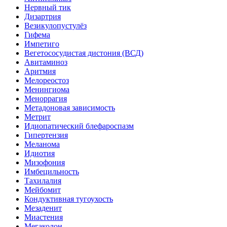
Нервный тик
Дизартрия
Везикулопустулёз
Гифема
Импетиго
Вегетососудистая дистония (ВСД)
Авитаминоз
Аритмия
Мелореостоз
Менингиома
Меноррагия
Метадоновая зависимость
Метрит
Идиопатический блефароспазм
Гипертензия
Меланома
Идиотия
Мизофония
Имбецильность
Тахилалия
Мейбомит
Кондуктивная тугоухость
Мезаденит
Миастения
Мегаколон