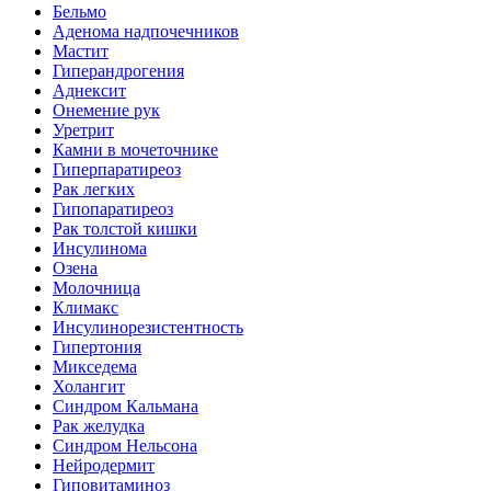
Бельмо
Аденома надпочечников
Мастит
Гиперандрогения
Аднексит
Онемение рук
Уретрит
Камни в мочеточнике
Гиперпаратиреоз
Рак легких
Гипопаратиреоз
Рак толстой кишки
Инсулинома
Озена
Молочница
Климакс
Инсулинорезистентность
Гипертония
Микседема
Холангит
Синдром Кальмана
Рак желудка
Синдром Нельсона
Нейродермит
Гиповитаминоз