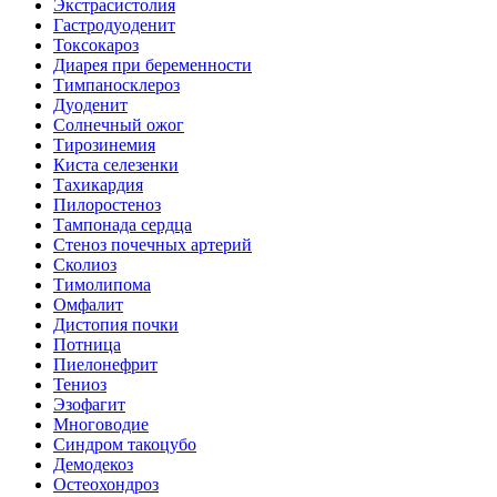
Экстрасистолия
Гастродуоденит
Токсокароз
Диарея при беременности
Тимпаносклероз
Дуоденит
Солнечный ожог
Тирозинемия
Киста селезенки
Тахикардия
Пилоростеноз
Тампонада сердца
Стеноз почечных артерий
Сколиоз
Тимолипома
Омфалит
Дистопия почки
Потница
Пиелонефрит
Тениоз
Эзофагит
Многоводие
Синдром такоцубо
Демодекоз
Остеохондроз