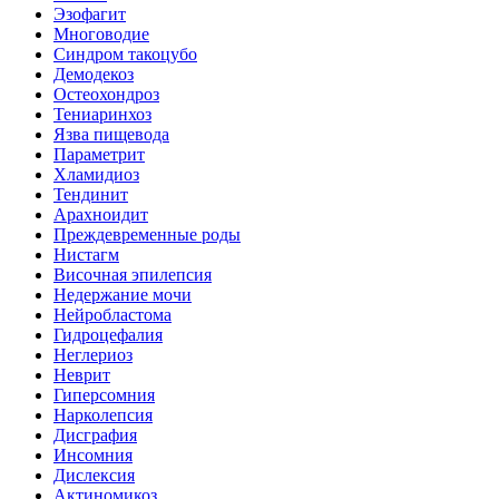
Эзофагит
Многоводие
Синдром такоцубо
Демодекоз
Остеохондроз
Тениаринхоз
Язва пищевода
Параметрит
Хламидиоз
Тендинит
Арахноидит
Преждевременные роды
Нистагм
Височная эпилепсия
Недержание мочи
Нейробластома
Гидроцефалия
Неглериоз
Неврит
Гиперсомния
Нарколепсия
Дисграфия
Инсомния
Дислексия
Актиномикоз