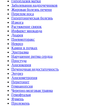
Гипоплазия матки
Заболевания надпочечников
Жировая болезнь печени
Перелом носа
Гипертоническая болезнь
Изжога
Растяжение связок
Инфаркт миокарда
Диарея
Пневмоторакс
Невроз
Камни в почках
Эритразма
Нарушение ритма сердца
Простуда
Анизокория
Печеночная недостаточность
Энурез
Анизометропия
Перитонит
Гемианопсия
Черепно-мозговая травма
Гемофтальм
Ячмень
Пролежень