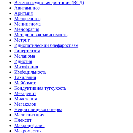
Вегетососудистая дистония (ВСД)
Авитаминоз
Аритмия
Мелореостоз
Менингиома
Меноррагия
Метадоновая зависимость
Метрит
Идиопатический блефароспазм
Гипертензия
Меланома
Идиотия
Мизофония
Имбецильность
Тахилалия
Мейбомит
Кондуктивная тугоухость
Мезаденит
Миастения
Мегаколон
Неврит лицевого нерва
Малигнизация
Плексит
Макроцефалия
Макромастия