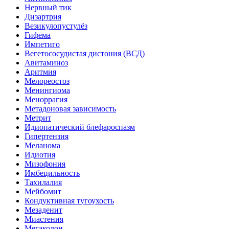
Нервный тик
Дизартрия
Везикулопустулёз
Гифема
Импетиго
Вегетососудистая дистония (ВСД)
Авитаминоз
Аритмия
Мелореостоз
Менингиома
Меноррагия
Метадоновая зависимость
Метрит
Идиопатический блефароспазм
Гипертензия
Меланома
Идиотия
Мизофония
Имбецильность
Тахилалия
Мейбомит
Кондуктивная тугоухость
Мезаденит
Миастения
Мегаколон