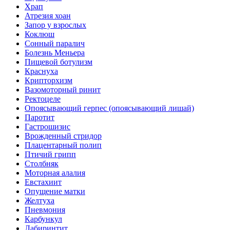
Храп
Атрезия хоан
Запор у взрослых
Коклюш
Сонный паралич
Болезнь Меньера
Пищевой ботулизм
Краснуха
Крипторхизм
Вазомоторный ринит
Ректоцеле
Опоясывающий герпес (опоясывающий лишай)
Паротит
Гастрошизис
Врожденный стридор
Плацентарный полип
Птичий грипп
Столбняк
Моторная алалия
Евстахиит
Опущение матки
Желтуха
Пневмония
Карбункул
Лабиринтит