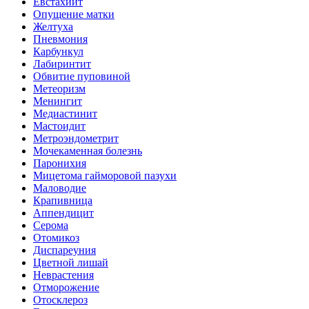
Евстахиит
Опущение матки
Желтуха
Пневмония
Карбункул
Лабиринтит
Обвитие пуповиной
Метеоризм
Менингит
Медиастинит
Мастоидит
Метроэндометрит
Мочекаменная болезнь
Паронихия
Мицетома гайморовой пазухи
Маловодие
Крапивница
Аппендицит
Серома
Отомикоз
Диспареуния
Цветной лишай
Неврастения
Отморожение
Отосклероз