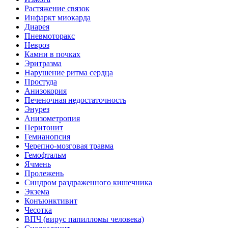
Растяжение связок
Инфаркт миокарда
Диарея
Пневмоторакс
Невроз
Камни в почках
Эритразма
Нарушение ритма сердца
Простуда
Анизокория
Печеночная недостаточность
Энурез
Анизометропия
Перитонит
Гемианопсия
Черепно-мозговая травма
Гемофтальм
Ячмень
Пролежень
Синдром раздраженного кишечника
Экзема
Конъюнктивит
Чесотка
ВПЧ (вирус папилломы человека)