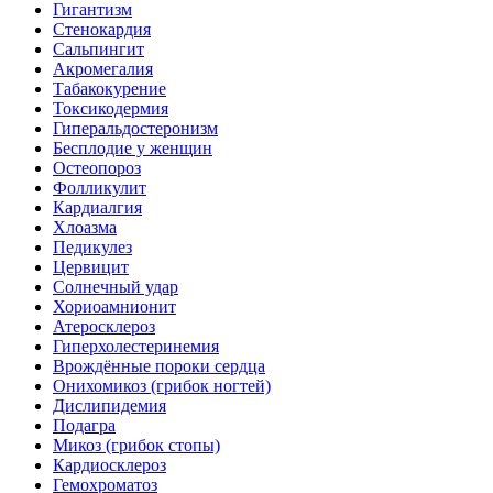
Гигантизм
Стенокардия
Сальпингит
Акромегалия
Табакокурение
Токсикодермия
Гиперальдостеронизм
Бесплодие у женщин
Остеопороз
Фолликулит
Кардиалгия
Хлоазма
Педикулез
Цервицит
Солнечный удар
Хориоамнионит
Атеросклероз
Гиперхолестеринемия
Врождённые пороки сердца
Онихомикоз (грибок ногтей)
Дислипидемия
Подагра
Микоз (грибок стопы)
Кардиосклероз
Гемохроматоз