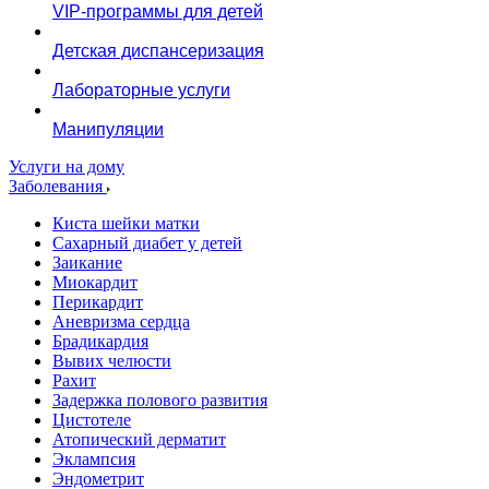
VIP-программы для детей
Детская диспансеризация
Лабораторные услуги
Манипуляции
Услуги на дому
Заболевания
Киста шейки матки
Сахарный диабет у детей
Заикание
Миокардит
Перикардит
Аневризма сердца
Брадикардия
Вывих челюсти
Рахит
Задержка полового развития
Цистотеле
Атопический дерматит
Эклампсия
Эндометрит