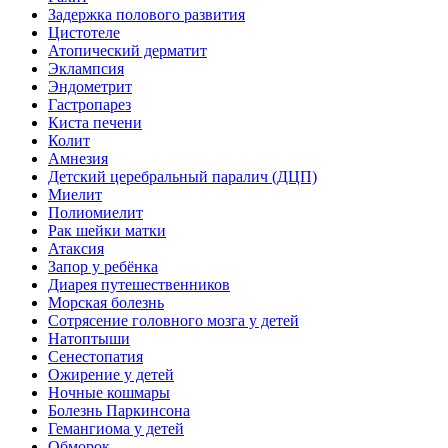
Задержка полового развития
Цистотеле
Атопический дерматит
Эклампсия
Эндометрит
Гастропарез
Киста печени
Колит
Амнезия
Детский церебральный паралич (ДЦП)
Миелит
Полиомиелит
Рак шейки матки
Атаксия
Запор у ребёнка
Диарея путешественников
Морская болезнь
Сотрясение головного мозга у детей
Натоптыши
Сенестопатия
Ожирение у детей
Ночные кошмары
Болезнь Паркинсона
Гемангиома у детей
Обморок