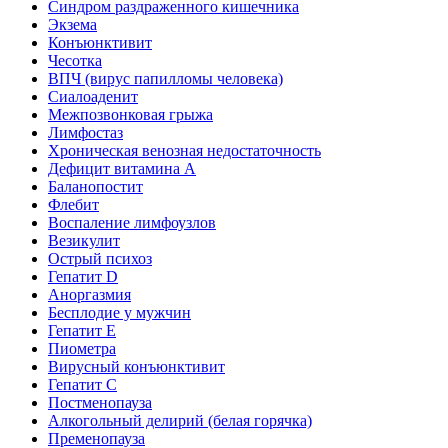
Синдром раздраженного кишечника
Экзема
Конъюнктивит
Чесотка
ВПЧ (вирус папилломы человека)
Сиалоаденит
Межпозвонковая грыжа
Лимфостаз
Хроническая венозная недостаточность
Дефицит витамина А
Баланопостит
Флебит
Воспаление лимфоузлов
Везикулит
Острый психоз
Гепатит D
Аноргазмия
Бесплодие у мужчин
Гепатит E
Пиометра
Вирусный конъюнктивит
Гепатит C
Постменопауза
Алкогольный делирий (белая горячка)
Пременопауза