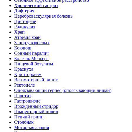
Сезонное аффективное расстройство
Хронический гастрит
Дифтерия
Цереброваскулярная болезнь
Цистоцеле
Радикулит
Храп
Атрезия хоан
Запор у взрослых
Коклюш
Сонный паралич
Болезнь Меньера
Пищевой ботулизм
Краснуха
Крипторхизм
Вазомоторный ринит
Ректоцеле
Опоясывающий герпес (опоясывающий лишай)
Паротит
Гастрошизис
Врожденный стридор
Плацентарный полип
Птичий грипп
Столбняк
Моторная алалия