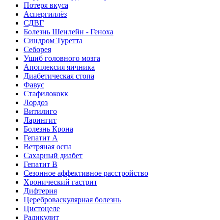
Потеря вкуса
Аспергиллёз
СДВГ
Болезнь Шенлейн - Геноха
Синдром Туретта
Себорея
Ушиб головного мозга
Апоплексия яичника
Диабетическая стопа
Фавус
Стафилококк
Лордоз
Витилиго
Ларингит
Болезнь Крона
Гепатит A
Ветряная оспа
Сахарный диабет
Гепатит B
Сезонное аффективное расстройство
Хронический гастрит
Дифтерия
Цереброваскулярная болезнь
Цистоцеле
Радикулит