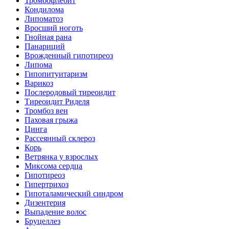
Тромбофлебит
Кондилома
Липоматоз
Вросший ноготь
Гнойная рана
Панариций
Врожденный гипотиреоз
Липома
Гипопитуитаризм
Варикоз
Послеродовый тиреоидит
Тиреоидит Риделя
Тромбоз вен
Паховая грыжа
Цинга
Рассеянный склероз
Корь
Ветрянка у взрослых
Миксома сердца
Гипотиреоз
Гипертрихоз
Гипоталамический синдром
Дизентерия
Выпадение волос
Бруцеллез