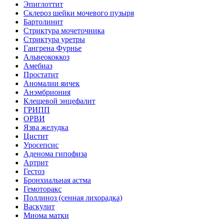
Эпиглоттит
Склероз шейки мочевого пузыря
Бартолинит
Стриктура мочеточника
Стриктура уретры
Гангрена Фурнье
Альвеококкоз
Амебиаз
Простатит
Аномалии яичек
Анэмбриония
Клещевой энцефалит
ГРИПП
ОРВИ
Язва желудка
Цистит
Уросепсис
Аденома гипофиза
Артрит
Гестоз
Бронхиальная астма
Гемоторакс
Поллиноз (сенная лихорадка)
Васкулит
Миома матки