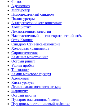
Фимоз
Аденомиоз
Мегауретер
Гидроцефальный синдром
Полип уретры
Аллергический конъюнктивит
Холецистит
Лекарственная аллергия
Наследственный ангионевротический отёк
Отек Квинке
Синдром Стивенса-Джонсона
Холодовая крапивница
Сирингомиелия
Камень в мочеточнике
Острый ринит
Ушная пробка
Тонзиллит
Камни мочевого пузыря
Аденоидит
Киста урахуса
Лейкоплакия мочевого пузыря
Фарингит
Острый цистит
Пузырно-влагалищный свищ
Пузырно-мочеточниковый рефлюкс