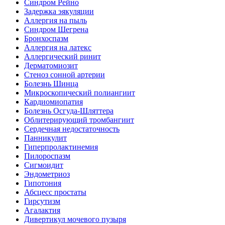
Синдром Рейно
Задержка эякуляции
Аллергия на пыль
Синдром Шегрена
Бронхоспазм
Аллергия на латекс
Аллергический ринит
Дерматомиозит
Стеноз сонной артерии
Болезнь Шинца
Микроскопический полиангиит
Кардиомиопатия
Болезнь Осгуда-Шляттера
Облитерирующий тромбангиит
Сердечная недостаточность
Панникулит
Гиперпролактинемия
Пилороспазм
Сигмоидит
Эндометриоз
Гипотония
Абсцесс простаты
Гирсутизм
Агалактия
Дивертикул мочевого пузыря