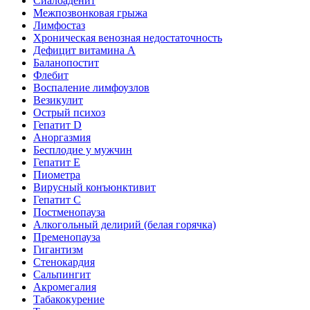
Сиалоаденит
Межпозвонковая грыжа
Лимфостаз
Хроническая венозная недостаточность
Дефицит витамина А
Баланопостит
Флебит
Воспаление лимфоузлов
Везикулит
Острый психоз
Гепатит D
Аноргазмия
Бесплодие у мужчин
Гепатит E
Пиометра
Вирусный конъюнктивит
Гепатит C
Постменопауза
Алкогольный делирий (белая горячка)
Пременопауза
Гигантизм
Стенокардия
Сальпингит
Акромегалия
Табакокурение