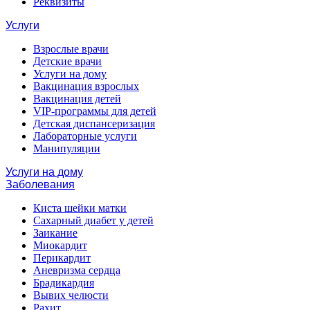
Реквизиты
Услуги
Взрослые врачи
Детские врачи
Услуги на дому
Вакцинация взрослых
Вакцинация детей
VIP-программы для детей
Детская диспансеризация
Лабораторные услуги
Манипуляции
Услуги на дому
Заболевания
Киста шейки матки
Сахарный диабет у детей
Заикание
Миокардит
Перикардит
Аневризма сердца
Брадикардия
Вывих челюсти
Рахит