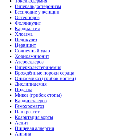
Токсикодермия
Гиперальдостеронизм
Бесплодие у женщин
Остеопороз
Фолликулит
Кардиалгия
Хлоазма
Педикулез
Цервицит
Солнечный удар
Хориоамнионит
Атеросклероз
Гиперхолестеринемия
Врождённые пороки сердца
Онихомикоз (грибок ногтей)
Дислипидемия
Подагра
Микоз (грибок стопы)
Кардиосклероз
Гемохроматоз
Панкреатит
Коарктация аорты
Асцит
Пищевая аллергия
Ангина