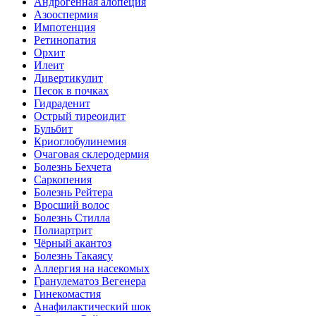
Андрогенная алопеция
Азооспермия
Импотенция
Ретинопатия
Орхит
Илеит
Дивертикулит
Песок в почках
Гидраденит
Острый тиреоидит
Бульбит
Криоглобулинемия
Очаговая склеродермия
Болезнь Бехчета
Саркопения
Болезнь Рейтера
Вросший волос
Болезнь Стилла
Полиартрит
Чёрный акантоз
Болезнь Такаясу
Аллергия на насекомых
Гранулематоз Вегенера
Гинекомастия
Анафилактический шок