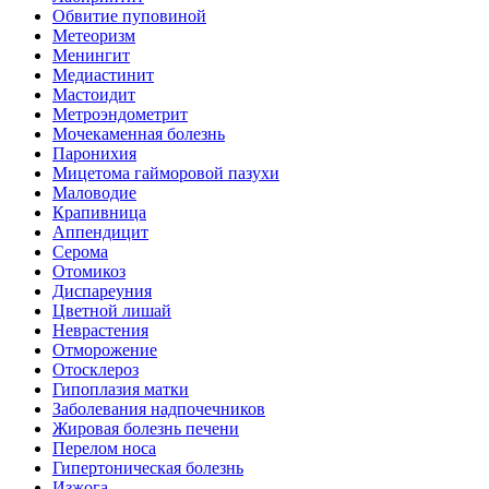
Обвитие пуповиной
Метеоризм
Менингит
Медиастинит
Мастоидит
Метроэндометрит
Мочекаменная болезнь
Паронихия
Мицетома гайморовой пазухи
Маловодие
Крапивница
Аппендицит
Серома
Отомикоз
Диспареуния
Цветной лишай
Неврастения
Отморожение
Отосклероз
Гипоплазия матки
Заболевания надпочечников
Жировая болезнь печени
Перелом носа
Гипертоническая болезнь
Изжога