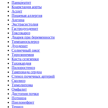
Панкреатит
Коарктация аорты
Асцит
Пищевая аллергия
Ангина
Экстрасистолия
Гастродуоденит
Токсокароз
Диарея при беременности
Тимпаносклероз
Дуоденит
Солнечный ожог
Тирозинемия
Киста селезенки
Тахикардия
Пилоростеноз
Тампонада сердца
Стеноз почечных артерий
Сколиоз
Тимолипома
Омфалит
Дистопия почки
Потница
Пиелонефрит
Тениоз