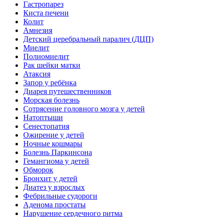
Гастропарез
Киста печени
Колит
Амнезия
Детский церебральный паралич (ДЦП)
Миелит
Полиомиелит
Рак шейки матки
Атаксия
Запор у ребёнка
Диарея путешественников
Морская болезнь
Сотрясение головного мозга у детей
Натоптыши
Сенестопатия
Ожирение у детей
Ночные кошмары
Болезнь Паркинсона
Гемангиома у детей
Обморок
Бронхит у детей
Диатез у взрослых
Фебрильные судороги
Аденома простаты
Нарушение сердечного ритма