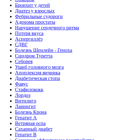
Бронхит у детей
Диатез у взрослых
Фебрильные судороги
Аденома простаты
Нарушение сердечного ритма
Потеря вкуса
Аспергиллёз
СДВГ
Болезнь Шенлейн - Геноха
Синдром Туретта
Себорея
Ушиб головного мозга
Апоплексия яичника
Диабетическая стопа
Фавус
Стафилококк
Лордоз
Витилиго
Ларингит
Болезнь Крона
Гепатит A
Ветряная оспа
Сахарный диабет
Гепатит B