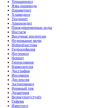
Тениаринхоз
Язва пищевода
Параметрит
Хламидиоз
Тендинит
Арахноидит
Преждевременные роды
Нистагм
Височная эпилепсия
Недержание мочи
Нейробластома
Гидроцефалия
Неглериоз
Неврит
Гиперсомния
Нарколепсия
Дисграфия
Инсомния
Дислексия
Актиномикоз
Нервный тик
Дизартрия
Везикулопустулёз
Гифема
Импетиго