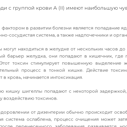
ди с группой крови А (II) имеют наибольшую чу
 фактором в развитии болезни является попадание яд
чно-сосудистая система, а также надпочечники и орга
 могут находиться в желудке от нескольких часов до 
ый барьер желудка, они попадают в кишечник, где
 Этот токсин стимулирует повышенную выделение 
тельный процесс в тонкой кишке. Действие токсин
т в кровь, начинается интоксикация.
ую кишку шигеллы попадают с некоторой задержкой,
у воздействию токсинов.
доровлении от дизентерии обычно происходит освоб
я система ослаблена, процесс очищения может затя
осле перенесенного заболевания развивается нос