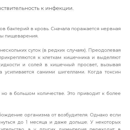
вствительность к инфекции.
ов бактерий в кровь. Сначала поражается нервная
ны пищеварения.
нескольких суток (в редких случаях). Преодолевая
 прикрепляются к клеткам кишечника и выделяют
жидкости и солей в кишечный просвет, вызывая
а усиливается самими шигеллами. Когда токсин
 но в большом количестве. Это приводит к более
ождение организма от возбудителя. Однако если
нуться до 1 месяца и даже дольше. У некоторых
ительство, а у других дизентерия переходит в