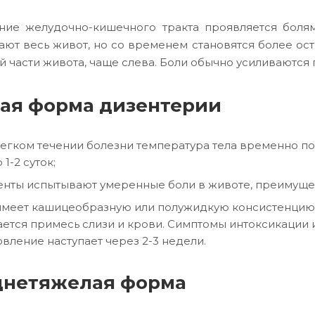
ие желудочно-кишечного тракта проявляется болям
ают весь живот, но со временем становятся более о
й части живота, чаще слева. Боли обычно усиливаютс
ая форма дизентерии
егком течении болезни температура тела временно по
 1-2 суток;
нты испытывают умеренные боли в животе, преимуще
имеет кашицеобразную или полужидкую консистенцию, ч
ется примесь слизи и крови. Симптомы интоксикации и
вление наступает через 2-3 недели.
днетяжелая форма