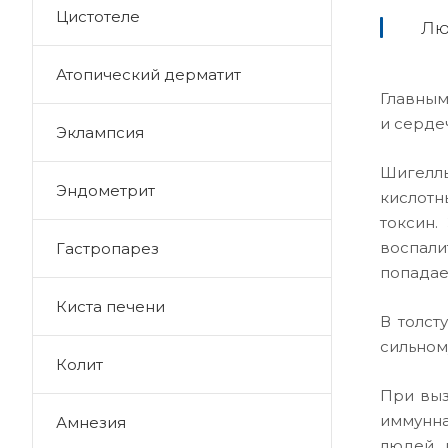
Цистотеле
Лю
Атопический дерматит
Главным
и серде
Эклампсия
Шигеллы
Эндометрит
кислотн
токсин.
воспали
Гастропарез
попадае
Киста печени
В толст
сильном
Колит
При выз
иммунна
Амнезия
людей п