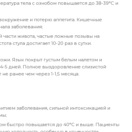
ратура тела с ознобом повышается до 38-39°С и
овокружение и потерю аппетита. Кишечные
чала заболевания;
 части живота, частые ложные позывы на
а стула достигает 10-20 раз в сутки.
ожи. Язык покрыт густым белым налетом и
 4-5 дней. Полное выздоровление слизистой
е ранее чем через 1-1,5 месяца.
итием заболевания, сильной интоксикацией и
мы;
бом быстро повышается до 40°С и выше. Пациенты
ную холодность, особенно в конечностях,