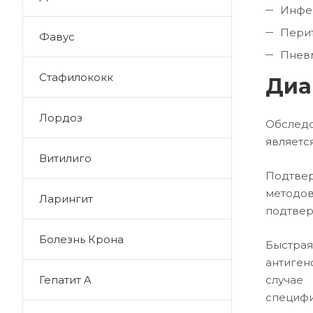
Инфе
Перит
Фавус
Пнев
Стафилококк
Диа
Лордоз
Обследо
являетс
Витилиго
Подтвер
методов
Ларингит
подтвер
Болезнь Крона
Быстра
антиген
случае
Гепатит A
специфи