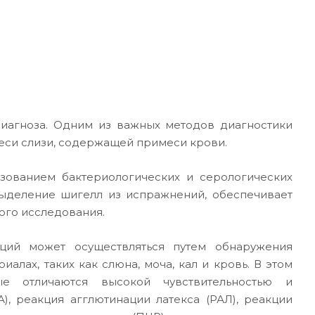
диагноза. Одним из важных методов диагностики
еси слизи, содержащей примеси крови.
зованием бактериологических и серологических
ыделение шигелл из испражнений, обеспечивает
ого исследования.
ций может осуществляться путем обнаружения
алах, таких как слюна, моча, кал и кровь. В этом
ые отличаются высокой чувствительностью и
, реакция агглютинации латекса (РАЛ), реакции