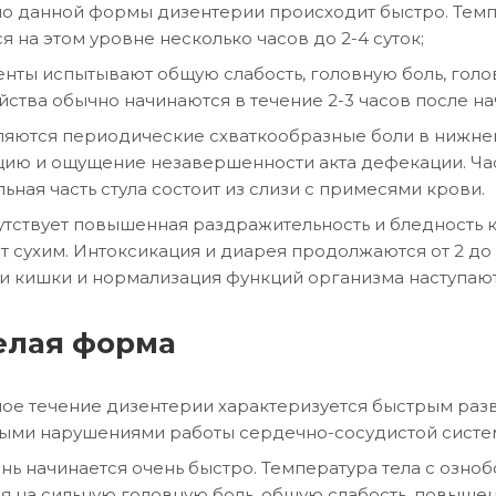
о данной формы дизентерии происходит быстро. Темпе
я на этом уровне несколько часов до 2-4 суток;
нты испытывают общую слабость, головную боль, гол
йства обычно начинаются в течение 2-3 часов после на
яются периодические схваткообразные боли в нижней
ию и ощущение незавершенности акта дефекации. Частот
ьная часть стула состоит из слизи с примесями крови.
тствует повышенная раздражительность и бледность к
т сухим. Интоксикация и диарея продолжаются от 2 до
и кишки и нормализация функций организма наступают н
елая форма
ое течение дизентерии характеризуется быстрым разв
ыми нарушениями работы сердечно-сосудистой систе
нь начинается очень быстро. Температура тела с озно
я на сильную головную боль, общую слабость, повышен