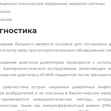
кционно-токсическое поражение нервной системы,
онит,
мония.
гностика
вание больного является основой для постановки 
я осмотр кала, при котором возможно обнаружение см
ждение диагноза дизентерии проводится с исполь
. Бактериологическое исследование, включающее в
ждение диагноза у 40-60% пациентов после трехкратн
я диагностика острых кишечных диарейных инфек
ов возбудителей и их токсинов в биологических матери
 применяются иммунологические методы, котор
чностью, такие как иммуноферментный анализ (ИФА)