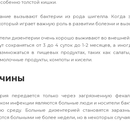
особенно толстой кишки.
ание вызывают бактерии из рода шигелла. Когда 
 который играет важную роль в развитии болезни и выз
тели дизентерии очень хорошо выживают во внешней с
ут сохраняться от 3 до 4 суток до 1-2 месяцев, а ин
азмножаться в пищевых продуктах, таких как салаты
 молочные продукты, компоты и кисели.
чины
рия передается только через загрязненную фекал
ком инфекции являются больные люди и носители бак
ю среду. Больные дизентерией становятся заразн
тся больными не более недели, но в некоторых случая