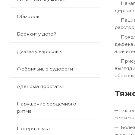
Начал
держитс
Обморок
Пацие
расстро
Бронхит у детей
Появл
дефекац
Значител
Диатез у взрослых
Прису
выгляди
Фебрильные судороги
оболочк
Аденома простаты
Тяж
Нарушение сердечного
Тяжел
ритма
серьезн
Болез
Потеря вкуса
жалуютс