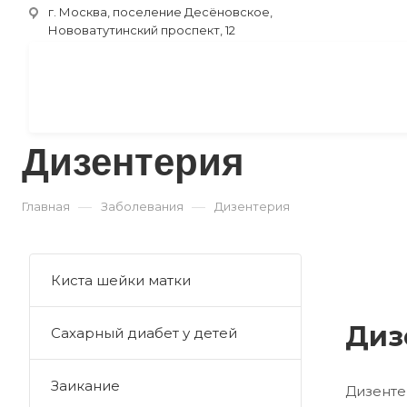
г. Москва, поселение Десёновское,
Нововатутинский проспект, 12
Дизентерия
—
—
Главная
Заболевания
Дизентерия
Киста шейки матки
Диз
Сахарный диабет у детей
Заикание
Дизенте