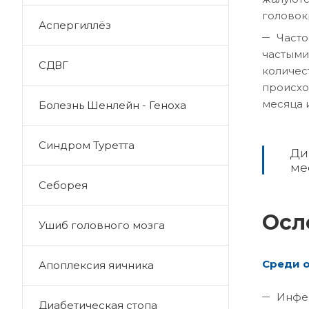
головок
Аспергиллёз
Часто
частыми
СДВГ
количес
происхо
месяца 
Болезнь Шенлейн - Геноха
Синдром Туретта
Ди
ме
Себорея
Осл
Ушиб головного мозга
Среди о
Апоплексия яичника
Инфек
Диабетическая стопа