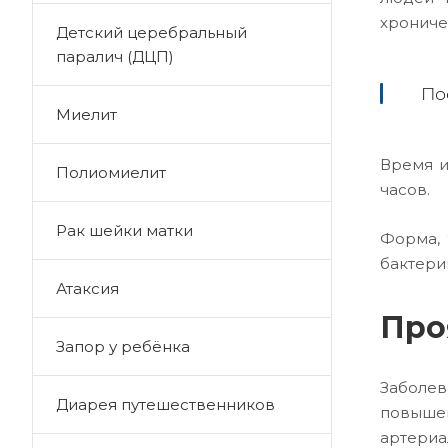
хрониче
Детский церебральный
паралич (ДЦП)
По
Миелит
Время и
Полиомиелит
часов.
Рак шейки матки
Форма, 
бактери
Атаксия
Про
Запор у ребёнка
Заболев
Диарея путешественников
повышен
артериа