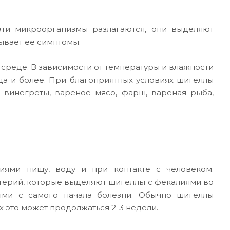
эти микроорганизмы разлагаются, они выделяют
ывает ее симптомы.
реде. В зависимости от температуры и влажности
огда и более. При благоприятных условиях шигеллы
, винегреты, вареное мясо, фарш, вареная рыба,
иями пищу, воду и при контакте с человеком.
терий, которые выделяют шигеллы с фекалиями во
ыми с самого начала болезни. Обычно шигеллы
х это может продолжаться 2-3 недели.