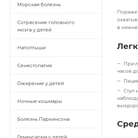
Морская болезнь
Поражен
охватыв
Сотрясение головного
в нижне
мозга у детей
Легк
Натоптыши
При л
Сенестопатия
часов до
Пацие
Ожирение у детей
Стул 
наблюда
Ночные кошмары
выздоро
Болезнь Паркинсона
Сре
Гемангиома у детей