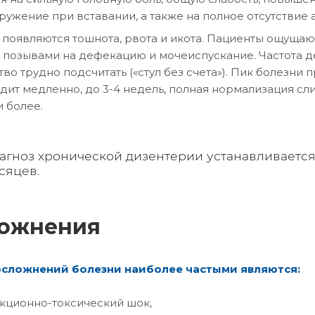
ружение при вставании, а также на полное отсутствие 
 появляются тошнота, рвота и икота. Пациенты ощуща
 позывами на дефекацию и мочеиспускание. Частота де
тво трудно подсчитать («стул без счета»). Пик болезни
дит медленно, до 3-4 недель, полная нормализация сл
и более.
агноз хронической дизентерии устанавливается,
сяцев.
ожнения
сложнений болезни наиболее частыми являются:
ционно-токсический шок,