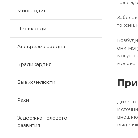
тракта, 
Миокардит
Заболев
токсин,
Перикардит
Возбуди
Аневризма сердца
они мог
могут р
молоко,
Брадикардия
При
Вывих челюсти
Рахит
Дизенте
Источни
внешню
Задержка полового
выделяю
развития