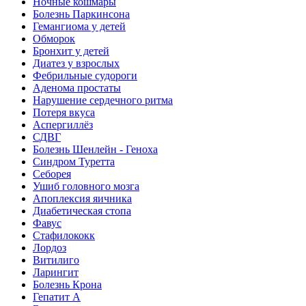
Ночные кошмары
Болезнь Паркинсона
Гемангиома у детей
Обморок
Бронхит у детей
Диатез у взрослых
Фебрильные судороги
Аденома простаты
Нарушение сердечного ритма
Потеря вкуса
Аспергиллёз
СДВГ
Болезнь Шенлейн - Геноха
Синдром Туретта
Себорея
Ушиб головного мозга
Апоплексия яичника
Диабетическая стопа
Фавус
Стафилококк
Лордоз
Витилиго
Ларингит
Болезнь Крона
Гепатит A