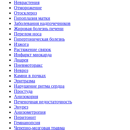
Неврастения
Отморожение
Отосклероз
Гипоплазия матки
Заболевания надпочечников
Жировая болезнь печени
Перелом носа
Гипертоническая болезнь
Изжога
Растяжение связок
Инфаркт миокарда
Диарея
Пневмоторакс
Невроз
Камни в почках
Эритразма
Нарушение ритма сердца
Простуда
Анизокория
Печеночная недостаточность
Энурез
Анизометропия
Перитонит
Гемианопсия
Черепно-мозговая травма