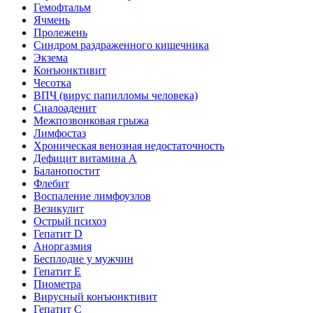
Гемофтальм
Ячмень
Пролежень
Синдром раздраженного кишечника
Экзема
Конъюнктивит
Чесотка
ВПЧ (вирус папилломы человека)
Сиалоаденит
Межпозвонковая грыжа
Лимфостаз
Хроническая венозная недостаточность
Дефицит витамина А
Баланопостит
Флебит
Воспаление лимфоузлов
Везикулит
Острый психоз
Гепатит D
Аноргазмия
Бесплодие у мужчин
Гепатит E
Пиометра
Вирусный конъюнктивит
Гепатит C