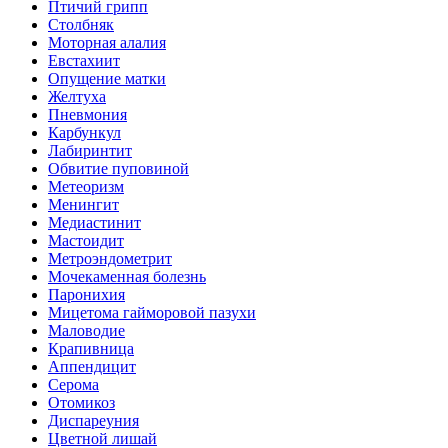
Птичий грипп
Столбняк
Моторная алалия
Евстахиит
Опущение матки
Желтуха
Пневмония
Карбункул
Лабиринтит
Обвитие пуповиной
Метеоризм
Менингит
Медиастинит
Мастоидит
Метроэндометрит
Мочекаменная болезнь
Паронихия
Мицетома гайморовой пазухи
Маловодие
Крапивница
Аппендицит
Серома
Отомикоз
Диспареуния
Цветной лишай