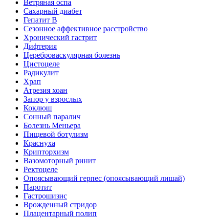
Ветряная оспа
Сахарный диабет
Гепатит B
Сезонное аффективное расстройство
Хронический гастрит
Дифтерия
Цереброваскулярная болезнь
Цистоцеле
Радикулит
Храп
Атрезия хоан
Запор у взрослых
Коклюш
Сонный паралич
Болезнь Меньера
Пищевой ботулизм
Краснуха
Крипторхизм
Вазомоторный ринит
Ректоцеле
Опоясывающий герпес (опоясывающий лишай)
Паротит
Гастрошизис
Врожденный стридор
Плацентарный полип