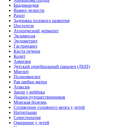
Аневризма сердца
Брадикардия
Вывих челюсти
Рахит
Задержка полового развития
Цистотеле
Атопический дерматит
Эклампсия
Эндометрит
Гастропарез
Киста печени
Колит
Амнезия
Детский церебральный паралич (ДЦП)
Миелит
Полиомиелит
Рак шейки матки
Атаксия
Запор у ребёнка
Диарея путешественников
Морская болезнь
Сотрясение головного мозга у детей
Натоптыши
Сенестопатия
Ожирение у детей