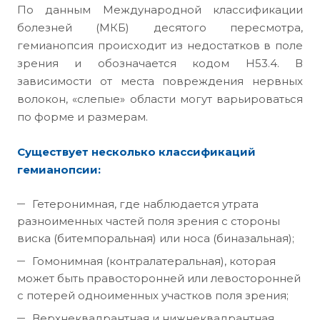
По данным Международной классификации
болезней (МКБ) десятого пересмотра,
гемианопсия происходит из недостатков в поле
зрения и обозначается кодом Н53.4. В
зависимости от места повреждения нервных
волокон, «слепые» области могут варьироваться
по форме и размерам.
Существует несколько классификаций
гемианопсии:
Гетеронимная, где наблюдается утрата
разноименных частей поля зрения с стороны
виска (битемпоральная) или носа (биназальная);
Гомонимная (контралатеральная), которая
может быть правосторонней или левосторонней
с потерей одноименных участков поля зрения;
Верхнеквадрантная и нижнеквадрантная.