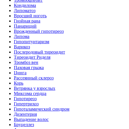
Тромбофлебит
Кондилома
Липоматоз
Вросший ноготь
Гнойная рана
Панариций
Врожденный гипотиреоз
Липома
Гипопитуитаризм
Варикоз
Послеродовый тиреоидит
Тиреоидит Риделя
Тромбоз вен
Паховая грыжа
Цинга
Рассеянный склероз
Корь
Ветрянка у взрослых
Миксома сердца
Гипотиреоз
Гипертрихоз
Гипоталамический синдром
Дизентерия
Выпадение волос
Бруцеллез