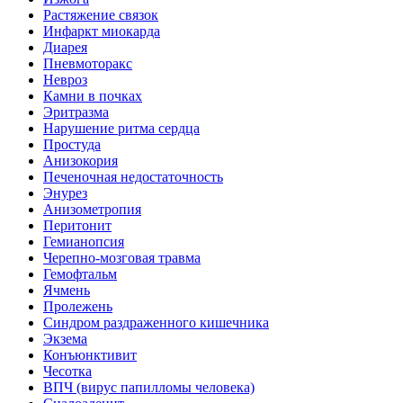
Растяжение связок
Инфаркт миокарда
Диарея
Пневмоторакс
Невроз
Камни в почках
Эритразма
Нарушение ритма сердца
Простуда
Анизокория
Печеночная недостаточность
Энурез
Анизометропия
Перитонит
Гемианопсия
Черепно-мозговая травма
Гемофтальм
Ячмень
Пролежень
Синдром раздраженного кишечника
Экзема
Конъюнктивит
Чесотка
ВПЧ (вирус папилломы человека)