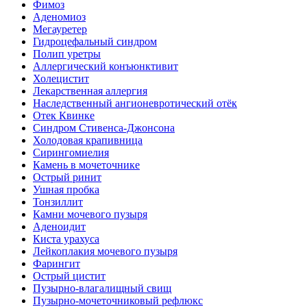
Фимоз
Аденомиоз
Мегауретер
Гидроцефальный синдром
Полип уретры
Аллергический конъюнктивит
Холецистит
Лекарственная аллергия
Наследственный ангионевротический отёк
Отек Квинке
Синдром Стивенса-Джонсона
Холодовая крапивница
Сирингомиелия
Камень в мочеточнике
Острый ринит
Ушная пробка
Тонзиллит
Камни мочевого пузыря
Аденоидит
Киста урахуса
Лейкоплакия мочевого пузыря
Фарингит
Острый цистит
Пузырно-влагалищный свищ
Пузырно-мочеточниковый рефлюкс