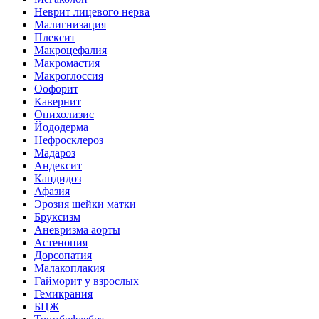
Неврит лицевого нерва
Малигнизация
Плексит
Макроцефалия
Макромастия
Макроглоссия
Оофорит
Кавернит
Онихолизис
Йододерма
Нефросклероз
Мадароз
Андексит
Кандидоз
Афазия
Эрозия шейки матки
Бруксизм
Аневризма аорты
Астенопия
Дорсопатия
Малакоплакия
Гайморит у взрослых
Гемикрания
БЦЖ