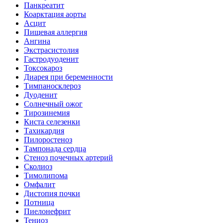
Панкреатит
Коарктация аорты
Асцит
Пищевая аллергия
Ангина
Экстрасистолия
Гастродуоденит
Токсокароз
Диарея при беременности
Тимпаносклероз
Дуоденит
Солнечный ожог
Тирозинемия
Киста селезенки
Тахикардия
Пилоростеноз
Тампонада сердца
Стеноз почечных артерий
Сколиоз
Тимолипома
Омфалит
Дистопия почки
Потница
Пиелонефрит
Тениоз