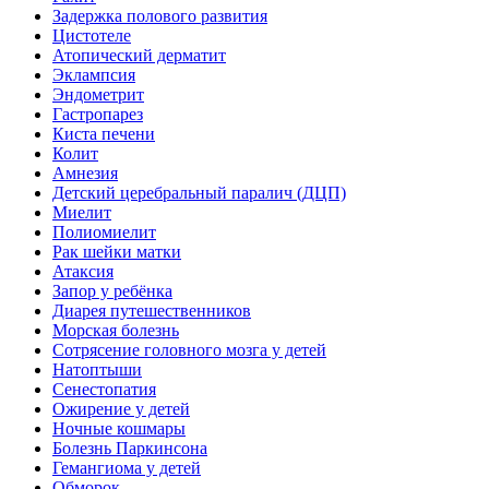
Задержка полового развития
Цистотеле
Атопический дерматит
Эклампсия
Эндометрит
Гастропарез
Киста печени
Колит
Амнезия
Детский церебральный паралич (ДЦП)
Миелит
Полиомиелит
Рак шейки матки
Атаксия
Запор у ребёнка
Диарея путешественников
Морская болезнь
Сотрясение головного мозга у детей
Натоптыши
Сенестопатия
Ожирение у детей
Ночные кошмары
Болезнь Паркинсона
Гемангиома у детей
Обморок