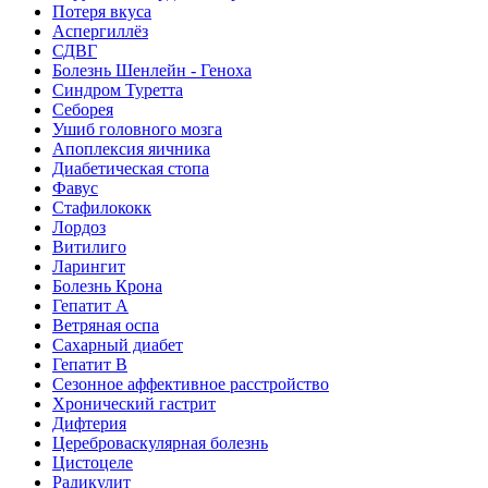
Потеря вкуса
Аспергиллёз
СДВГ
Болезнь Шенлейн - Геноха
Синдром Туретта
Себорея
Ушиб головного мозга
Апоплексия яичника
Диабетическая стопа
Фавус
Стафилококк
Лордоз
Витилиго
Ларингит
Болезнь Крона
Гепатит A
Ветряная оспа
Сахарный диабет
Гепатит B
Сезонное аффективное расстройство
Хронический гастрит
Дифтерия
Цереброваскулярная болезнь
Цистоцеле
Радикулит