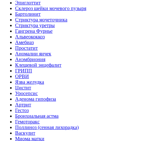
Эпиглоттит
Склероз шейки мочевого пузыря
Бартолинит
Стриктура мочеточника
Стриктура уретры
Гангрена Фурнье
Альвеококкоз
Амебиаз
Простатит
Аномалии яичек
Анэмбриония
Клещевой энцефалит
ГРИПП
ОРВИ
Язва желудка
Цистит
Уросепсис
Аденома гипофиза
Артрит
Гестоз
Бронхиальная астма
Гемоторакс
Поллиноз (сенная лихорадка)
Васкулит
Миома матки