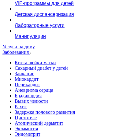
VIP-программы для детей
Детская диспансеризация
Лабораторные услуги
Манипуляции
Услуги на дому
Заболевания
Киста шейки матки
Сахарный диабет у детей
Заикание
Миокардит
Перикардит
Аневризма сердца
Брадикардия
Вывих челюсти
Рахит
Задержка полового развития
Цистотеле
Атопический дерматит
Эклампсия
Эндометрит