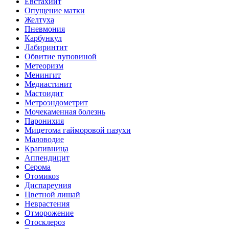
Евстахиит
Опущение матки
Желтуха
Пневмония
Карбункул
Лабиринтит
Обвитие пуповиной
Метеоризм
Менингит
Медиастинит
Мастоидит
Метроэндометрит
Мочекаменная болезнь
Паронихия
Мицетома гайморовой пазухи
Маловодие
Крапивница
Аппендицит
Серома
Отомикоз
Диспареуния
Цветной лишай
Неврастения
Отморожение
Отосклероз