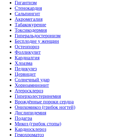
Гигантизм
Стенокардия
Сальпингит
Акромегалия
Табакокурение
Токсикодермия
Гиперальдостеронизм
Бесплодие у женщин
Остеопороз
Фолликулит
Кардиалгия
Хлоазма
Педикулез
Цервицит
Солнечный удар
Хориоамнионит
Атеросклероз
Гиперхолестеринемия
Врождённые пороки сердца
Онихомикоз (грибок ногтей)
Дислипидемия
Подагра
Микоз (грибок стопы)
Кардиосклероз
Гемохроматоз