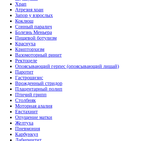
Храп
Атрезия хоан
Запор у взрослых
Коклюш
Сонный паралич
Болезнь Меньера
Пищевой ботулизм
Краснуха
Крипторхизм
Вазомоторный ринит
Ректоцеле
Опоясывающий герпес (опоясывающий лишай)
Паротит
Гастрошизис
Врожденный стридор
Плацентарный полип
Птичий грипп
Столбняк
Моторная алалия
Евстахиит
Опущение матки
Желтуха
Пневмония
Карбункул
Лабиринтит