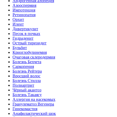
Андрогенная алопеция
Азооспермия
Импотенция
Ретинопатия
Орхит
Илеит
Дивертикулит
Песок в почках
Гидраденит
Острый тиреоидит
Бульбит
Криоглобулинемия
Очаговая склеродермия
Болезнь Бехчета
Саркопения
Болезнь Рейтера
Вросший волос
Болезнь Стилла
Полиартрит
Чёрный акантоз
Болезнь Такаясу
Аллергия на насекомых
Гранулематоз Вегенера
Гинекомастия
Анафилактический шок