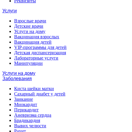
Реквизиты
Услуги
Взрослые врачи
Детские врачи
Услуги на дому
Вакцинация взрослых
Вакцинация детей
VIP-программы для детей
Детская диспансеризация
Лабораторные услуги
Манипуляции
Услуги на дому
Заболевания
Киста шейки матки
Сахарный диабет у детей
Заикание
Миокардит
Перикардит
Аневризма сердца
Брадикардия
Вывих челюсти
Рахит