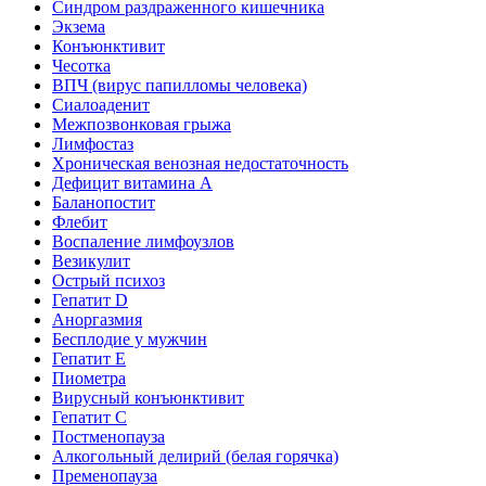
Синдром раздраженного кишечника
Экзема
Конъюнктивит
Чесотка
ВПЧ (вирус папилломы человека)
Сиалоаденит
Межпозвонковая грыжа
Лимфостаз
Хроническая венозная недостаточность
Дефицит витамина А
Баланопостит
Флебит
Воспаление лимфоузлов
Везикулит
Острый психоз
Гепатит D
Аноргазмия
Бесплодие у мужчин
Гепатит E
Пиометра
Вирусный конъюнктивит
Гепатит C
Постменопауза
Алкогольный делирий (белая горячка)
Пременопауза