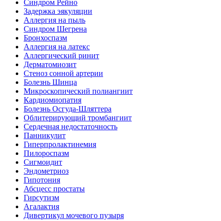
Синдром Рейно
Задержка эякуляции
Аллергия на пыль
Синдром Шегрена
Бронхоспазм
Аллергия на латекс
Аллергический ринит
Дерматомиозит
Стеноз сонной артерии
Болезнь Шинца
Микроскопический полиангиит
Кардиомиопатия
Болезнь Осгуда-Шляттера
Облитерирующий тромбангиит
Сердечная недостаточность
Панникулит
Гиперпролактинемия
Пилороспазм
Сигмоидит
Эндометриоз
Гипотония
Абсцесс простаты
Гирсутизм
Агалактия
Дивертикул мочевого пузыря