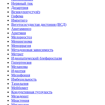
Нервный тик
Дизартрия
Везикулопустулёз
Гифема
Импетиго
Вегетососудистая дистония (ВСД)
Авитаминоз
Аритмия
Мелореостоз
Менингиома
Меноррагия
Метадоновая зависимость
Метрит
Идиопатический блефароспазм
Гипертензия
Меланома
Идиотия
Мизофония
Имбецильность
Тахилалия
Мейбомит
Кондуктивная тугоухость
Мезаденит
Миастения
Мегаколон