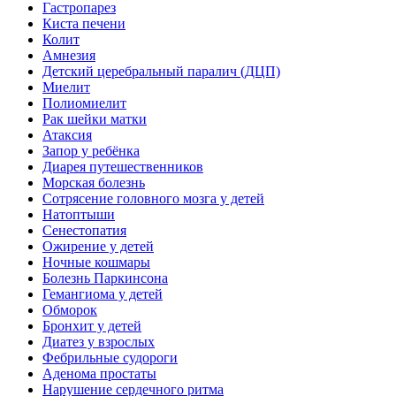
Гастропарез
Киста печени
Колит
Амнезия
Детский церебральный паралич (ДЦП)
Миелит
Полиомиелит
Рак шейки матки
Атаксия
Запор у ребёнка
Диарея путешественников
Морская болезнь
Сотрясение головного мозга у детей
Натоптыши
Сенестопатия
Ожирение у детей
Ночные кошмары
Болезнь Паркинсона
Гемангиома у детей
Обморок
Бронхит у детей
Диатез у взрослых
Фебрильные судороги
Аденома простаты
Нарушение сердечного ритма