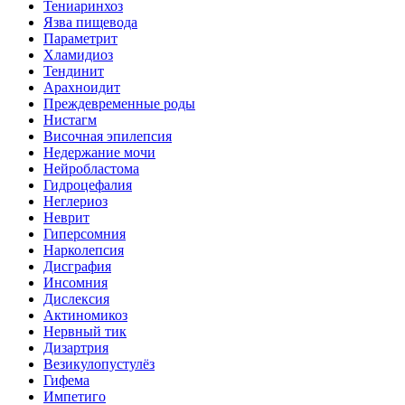
Тениаринхоз
Язва пищевода
Параметрит
Хламидиоз
Тендинит
Арахноидит
Преждевременные роды
Нистагм
Височная эпилепсия
Недержание мочи
Нейробластома
Гидроцефалия
Неглериоз
Неврит
Гиперсомния
Нарколепсия
Дисграфия
Инсомния
Дислексия
Актиномикоз
Нервный тик
Дизартрия
Везикулопустулёз
Гифема
Импетиго