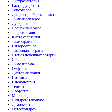
Экстрасистолия
Гастродуоденит
Токсокароз
Диарея при беременности
Тимпаносклероз
Дуоденит
Солнечный ожог
Тирозинемия
Киста селезенки
Тахикардия
Пилоростеноз
Тампонада сердца
Стеноз почечных артерий
Сколиоз
Тимолипома
Омфалит
Дистопия почки
Потница
Пиелонефрит
Тениоз
Эзофагит
Многоводие
Синдром такоцубо
Демодекоз
Остеохондроз