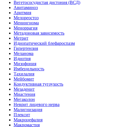
Вегетососудистая дистония (ВСД)
Авитаминоз
Аритмия
Мелореостоз
Менингиома
Меноррагия
Метадоновая зависимость
Метрит
Идиопатический блефароспазм
Гипертензия
Меланома
Идиотия
Мизофония
Имбецильность
Тахилалия
Мейбомит
Кондуктивная тугоухость
Мезаденит
Миастения
Мегаколон
Неврит лицевого нерва
Малигнизация
Плексит
Макроцефалия
Макромастия