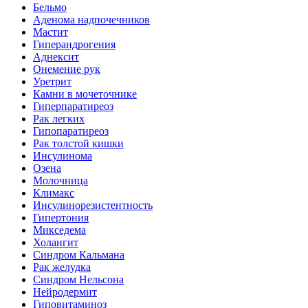
Бельмо
Аденома надпочечников
Мастит
Гиперандрогения
Аднексит
Онемение рук
Уретрит
Камни в мочеточнике
Гиперпаратиреоз
Рак легких
Гипопаратиреоз
Рак толстой кишки
Инсулинома
Озена
Молочница
Климакс
Инсулинорезистентность
Гипертония
Микседема
Холангит
Синдром Кальмана
Рак желудка
Синдром Нельсона
Нейродермит
Гиповитаминоз