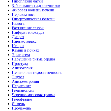
Гипоплазия матки
Заболевания надпочечников
Жировая болезнь печени
Перелом носа
Гипертоническая болезнь
Изжога
Растяжение связок
Инфаркт миокарда
Диарея
Пневмоторакс
Невроз
Камни в почках
Эритразма
Нарушение ритма сердца
Простуда
Анизокория
Печеночная недостаточность
Энурез
Анизометропия
Перитонит
Гемианопсия
Черепно-мозговая травма
Гемофтальм
Ячмень
Пролежень