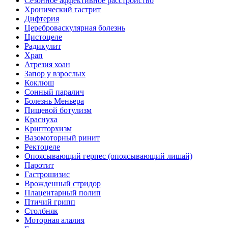
Сезонное аффективное расстройство
Хронический гастрит
Дифтерия
Цереброваскулярная болезнь
Цистоцеле
Радикулит
Храп
Атрезия хоан
Запор у взрослых
Коклюш
Сонный паралич
Болезнь Меньера
Пищевой ботулизм
Краснуха
Крипторхизм
Вазомоторный ринит
Ректоцеле
Опоясывающий герпес (опоясывающий лишай)
Паротит
Гастрошизис
Врожденный стридор
Плацентарный полип
Птичий грипп
Столбняк
Моторная алалия