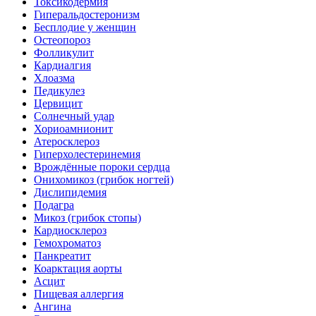
Токсикодермия
Гиперальдостеронизм
Бесплодие у женщин
Остеопороз
Фолликулит
Кардиалгия
Хлоазма
Педикулез
Цервицит
Солнечный удар
Хориоамнионит
Атеросклероз
Гиперхолестеринемия
Врождённые пороки сердца
Онихомикоз (грибок ногтей)
Дислипидемия
Подагра
Микоз (грибок стопы)
Кардиосклероз
Гемохроматоз
Панкреатит
Коарктация аорты
Асцит
Пищевая аллергия
Ангина