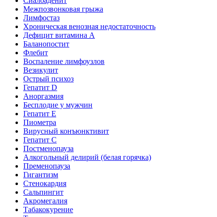
Сиалоаденит
Межпозвонковая грыжа
Лимфостаз
Хроническая венозная недостаточность
Дефицит витамина А
Баланопостит
Флебит
Воспаление лимфоузлов
Везикулит
Острый психоз
Гепатит D
Аноргазмия
Бесплодие у мужчин
Гепатит E
Пиометра
Вирусный конъюнктивит
Гепатит C
Постменопауза
Алкогольный делирий (белая горячка)
Пременопауза
Гигантизм
Стенокардия
Сальпингит
Акромегалия
Табакокурение