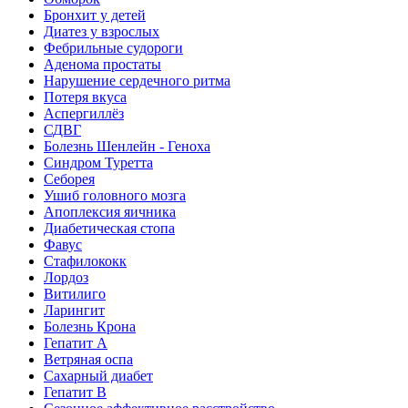
Бронхит у детей
Диатез у взрослых
Фебрильные судороги
Аденома простаты
Нарушение сердечного ритма
Потеря вкуса
Аспергиллёз
СДВГ
Болезнь Шенлейн - Геноха
Синдром Туретта
Себорея
Ушиб головного мозга
Апоплексия яичника
Диабетическая стопа
Фавус
Стафилококк
Лордоз
Витилиго
Ларингит
Болезнь Крона
Гепатит A
Ветряная оспа
Сахарный диабет
Гепатит B