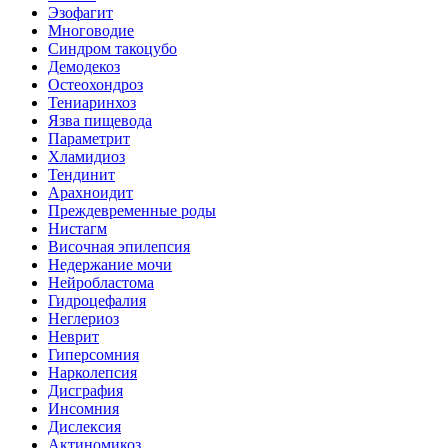
Эзофагит
Многоводие
Синдром такоцубо
Демодекоз
Остеохондроз
Тениаринхоз
Язва пищевода
Параметрит
Хламидиоз
Тендинит
Арахноидит
Преждевременные роды
Нистагм
Височная эпилепсия
Недержание мочи
Нейробластома
Гидроцефалия
Неглериоз
Неврит
Гиперсомния
Нарколепсия
Дисграфия
Инсомния
Дислексия
Актиномикоз