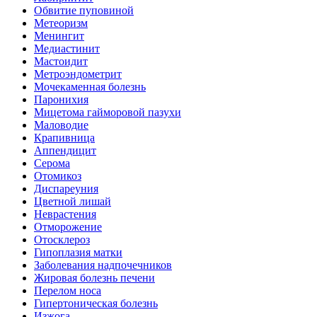
Обвитие пуповиной
Метеоризм
Менингит
Медиастинит
Мастоидит
Метроэндометрит
Мочекаменная болезнь
Паронихия
Мицетома гайморовой пазухи
Маловодие
Крапивница
Аппендицит
Серома
Отомикоз
Диспареуния
Цветной лишай
Неврастения
Отморожение
Отосклероз
Гипоплазия матки
Заболевания надпочечников
Жировая болезнь печени
Перелом носа
Гипертоническая болезнь
Изжога