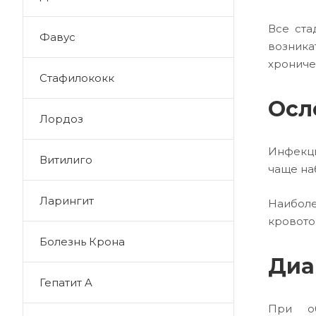
Все ста
Фавус
возника
хрониче
Стафилококк
Осл
Лордоз
Инфекци
Витилиго
чаще на
Ларингит
Наиболе
кровото
Болезнь Крона
Диа
Гепатит A
При об