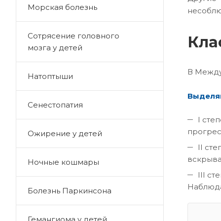
Морская болезнь
несоблю
Сотрясение головного
Кла
мозга у детей
В Между
Натоптыши
Выделяю
Сенестопатия
I сте
прогрес
Ожирение у детей
II ст
вскрыва
Ночные кошмары
III с
Наблюда
Болезнь Паркинсона
Гемангиома у детей