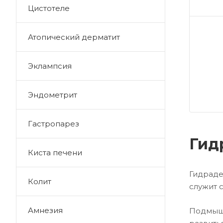
Цистотеле
Атопический дерматит
Эклампсия
Эндометрит
Гастропарез
Гид
Киста печени
Гидраде
Колит
служит 
Амнезия
Подмыш