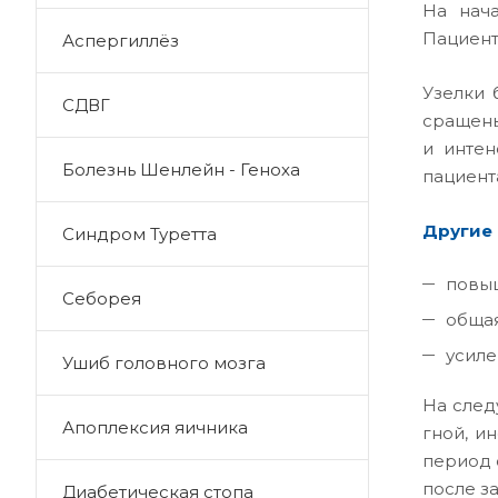
На нача
Пациент
Аспергиллёз
Узелки 
СДВГ
сращены
и интен
Болезнь Шенлейн - Геноха
пациента
Другие 
Синдром Туретта
повыш
Себорея
общая
усиле
Ушиб головного мозга
На след
Апоплексия яичника
гной, и
период 
после з
Диабетическая стопа