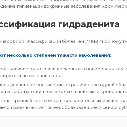
дение гигиены, эндокринные заболевания, хроническ
ссификация гидраденита
народной классификации болезней (МКБ) гнойному гид
т несколько степеней тяжести заболевания:
пень: наличие одного или нескольких изолированных уз
сируют и не нагнаиваются.
епень: усиленное воспаление, ограниченное одной об
ются, образуя свищевые ходы с гнойным и кровянист
тепень: крупный конгломерат воспалительных инфильт
ется размягчение тканей, образовавшиеся свищи руб