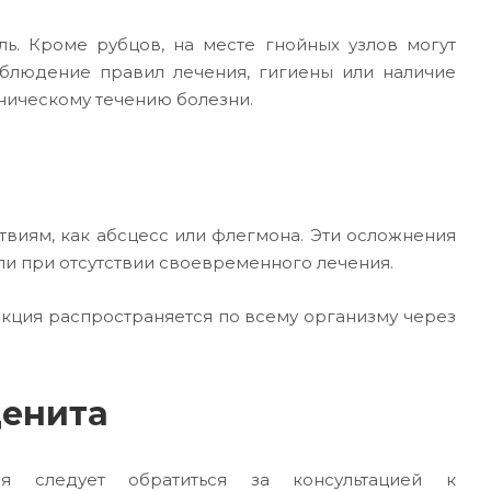
ь. Кроме рубцов, на месте гнойных узлов могут
облюдение правил лечения, гигиены или наличие
ническому течению болезни.
виям, как абсцесс или флегмона. Эти осложнения
и при отсутствии своевременного лечения.
кция распространяется по всему организму через
денита
я следует обратиться за консультацией к