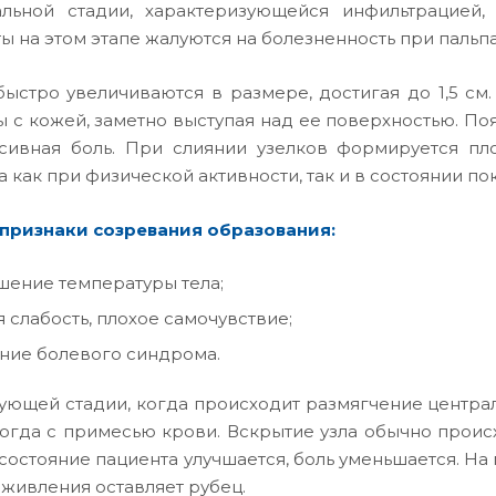
льной стадии, характеризующейся инфильтрацией,
ы на этом этапе жалуются на болезненность при пальпа
быстро увеличиваются в размере, достигая до 1,5 см
 с кожей, заметно выступая над ее поверхностью. По
сивная боль. При слиянии узелков формируется пл
 как при физической активности, так и в состоянии пок
признаки созревания образования:
ение температуры тела;
 слабость, плохое самочувствие;
ние болевого синдрома.
ующей стадии, когда происходит размягчение централь
ногда с примесью крови. Вскрытие узла обычно происх
состояние пациента улучшается, боль уменьшается. На 
аживления оставляет рубец.