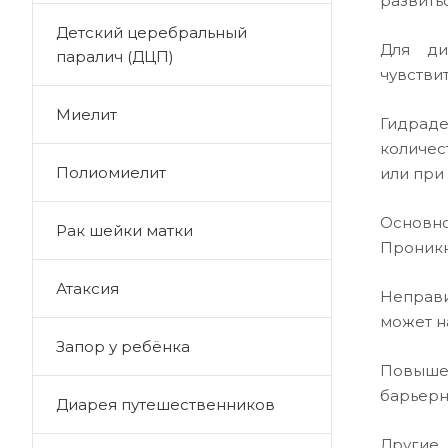
развить
Детский церебральный
Для ди
паралич (ДЦП)
чувстви
Миелит
Гидраде
количес
Полиомиелит
или при
Основн
Рак шейки матки
Проникн
Атаксия
Неправи
может н
Запор у ребёнка
Повыше
барьерн
Диарея путешественников
Другие