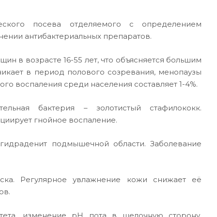
ческого посева отделяемого с определением
енении антибактериальных препаратов.
ин в возрасте 16-55 лет, что объясняется большим
никает в период полового созревания, менопаузы
го воспаления среди населения составляет 1-4%.
ельная бактерия – золотистый стафилококк.
циирует гнойное воспаление.
 гидраденит подмышечной области. Заболевание
ска. Регулярное увлажнение кожи снижает её
ов.
тета, изменение pH пота в щелочную сторону,