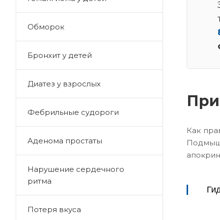
Обморок
Бронхит у детей
Диатез у взрослых
При
Фебрильные судороги
Как пра
Аденома простаты
Подмыше
апокрин
Нарушение сердечного
ритма
Гид
Потеря вкуса