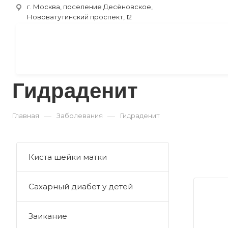
г. Москва, поселение Десёновское,
Нововатутинский проспект, 12
Гидраденит
—
—
Главная
Заболевания
Гидраденит
Киста шейки матки
Сахарный диабет у детей
Заикание