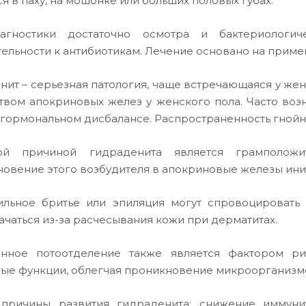
ся в паху, на мошонке или больших половых губах.
агностики достаточно осмотра и бактериологи
тельности к антибиотикам. Лечение основано на прим
нит – серьезная патология, чаще встречающаяся у женщ
твом апокриновых желез у женского пола. Часто воз
 гормональном дисбалансе. Распространенность гнойно
ой причиной гидраденита является грамположит
овение этого возбудителя в апокриновые железы ини
льное бритье или эпиляция могут спровоцировать
ачаться из-за расчесывания кожи при дерматитах.
нное потоотделение также является фактором ри
ые функции, облегчая проникновение микроорганизм
 причины развития гидраденита: снижение иммуни