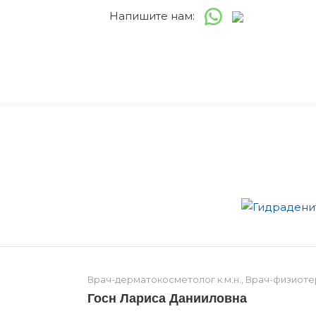
Напишите нам:
Врач-дерматокосметолог к.м.н., Врач-физиот
Госн Лариса Данииловна