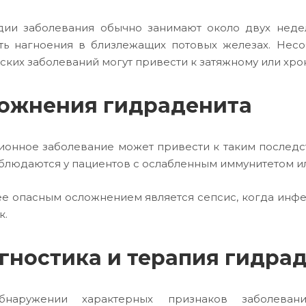
дии заболевания обычно занимают около двух недел
ть нагноения в близлежащих потовых железах. Нес
ских заболеваний могут привести к затяжному или хро
ожнения гидраденита
онное заболевание может привести к таким последст
блюдаются у пациентов с ослабленным иммунитетом ил
е опасным осложнением является сепсис, когда инфе
к.
гностика и терапия гидра
наружении характерных признаков заболевани