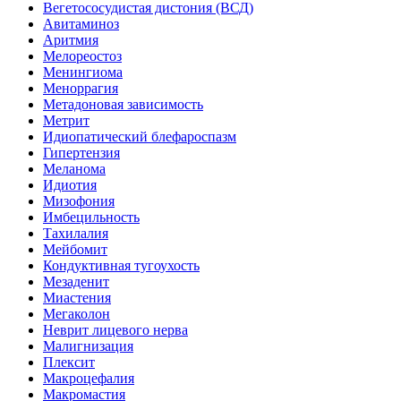
Вегетососудистая дистония (ВСД)
Авитаминоз
Аритмия
Мелореостоз
Менингиома
Меноррагия
Метадоновая зависимость
Метрит
Идиопатический блефароспазм
Гипертензия
Меланома
Идиотия
Мизофония
Имбецильность
Тахилалия
Мейбомит
Кондуктивная тугоухость
Мезаденит
Миастения
Мегаколон
Неврит лицевого нерва
Малигнизация
Плексит
Макроцефалия
Макромастия