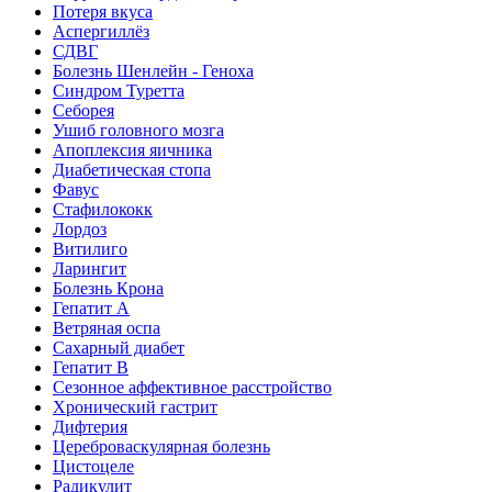
Потеря вкуса
Аспергиллёз
СДВГ
Болезнь Шенлейн - Геноха
Синдром Туретта
Себорея
Ушиб головного мозга
Апоплексия яичника
Диабетическая стопа
Фавус
Стафилококк
Лордоз
Витилиго
Ларингит
Болезнь Крона
Гепатит A
Ветряная оспа
Сахарный диабет
Гепатит B
Сезонное аффективное расстройство
Хронический гастрит
Дифтерия
Цереброваскулярная болезнь
Цистоцеле
Радикулит