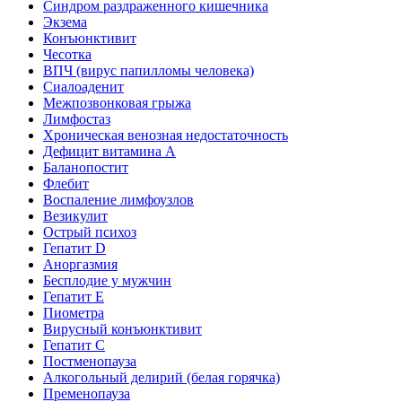
Синдром раздраженного кишечника
Экзема
Конъюнктивит
Чесотка
ВПЧ (вирус папилломы человека)
Сиалоаденит
Межпозвонковая грыжа
Лимфостаз
Хроническая венозная недостаточность
Дефицит витамина А
Баланопостит
Флебит
Воспаление лимфоузлов
Везикулит
Острый психоз
Гепатит D
Аноргазмия
Бесплодие у мужчин
Гепатит E
Пиометра
Вирусный конъюнктивит
Гепатит C
Постменопауза
Алкогольный делирий (белая горячка)
Пременопауза