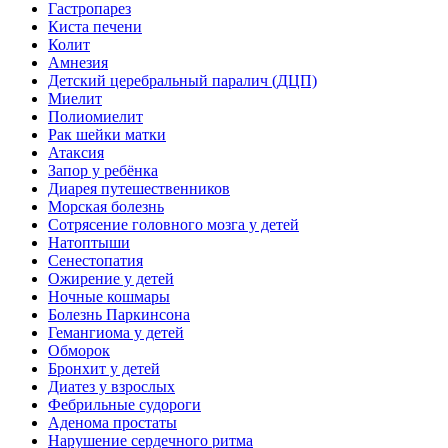
Гастропарез
Киста печени
Колит
Амнезия
Детский церебральный паралич (ДЦП)
Миелит
Полиомиелит
Рак шейки матки
Атаксия
Запор у ребёнка
Диарея путешественников
Морская болезнь
Сотрясение головного мозга у детей
Натоптыши
Сенестопатия
Ожирение у детей
Ночные кошмары
Болезнь Паркинсона
Гемангиома у детей
Обморок
Бронхит у детей
Диатез у взрослых
Фебрильные судороги
Аденома простаты
Нарушение сердечного ритма