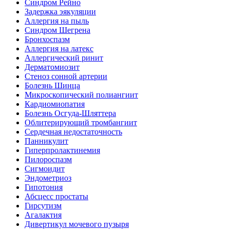
Синдром Рейно
Задержка эякуляции
Аллергия на пыль
Синдром Шегрена
Бронхоспазм
Аллергия на латекс
Аллергический ринит
Дерматомиозит
Стеноз сонной артерии
Болезнь Шинца
Микроскопический полиангиит
Кардиомиопатия
Болезнь Осгуда-Шляттера
Облитерирующий тромбангиит
Сердечная недостаточность
Панникулит
Гиперпролактинемия
Пилороспазм
Сигмоидит
Эндометриоз
Гипотония
Абсцесс простаты
Гирсутизм
Агалактия
Дивертикул мочевого пузыря