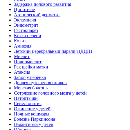
Задержка полового развития
Цистотеле
Атопический дерматит
Эклампсия
Эндометрит
Гастропарез
Киста печени
Колит
Амнезия
Детский церебральный паралич (ДЦП)
Миелит
Полиомиелит
Рак шейки матки
Атаксия
Запор у ребёнка
Диарея путешественников
Морская болезнь
Сотрясение головного мозга у детей
Натоптыши
Сенестопатия
Ожирение у детей
Ночные кошмары
Болезнь Паркинсона
Гемангиома у детей
Обморок