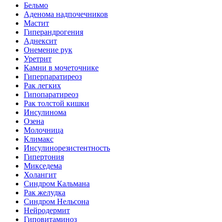
Бельмо
Аденома надпочечников
Мастит
Гиперандрогения
Аднексит
Онемение рук
Уретрит
Камни в мочеточнике
Гиперпаратиреоз
Рак легких
Гипопаратиреоз
Рак толстой кишки
Инсулинома
Озена
Молочница
Климакс
Инсулинорезистентность
Гипертония
Микседема
Холангит
Синдром Кальмана
Рак желудка
Синдром Нельсона
Нейродермит
Гиповитаминоз