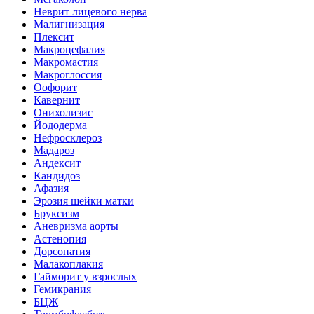
Неврит лицевого нерва
Малигнизация
Плексит
Макроцефалия
Макромастия
Макроглоссия
Оофорит
Кавернит
Онихолизис
Йододерма
Нефросклероз
Мадароз
Андексит
Кандидоз
Афазия
Эрозия шейки матки
Бруксизм
Аневризма аорты
Астенопия
Дорсопатия
Малакоплакия
Гайморит у взрослых
Гемикрания
БЦЖ