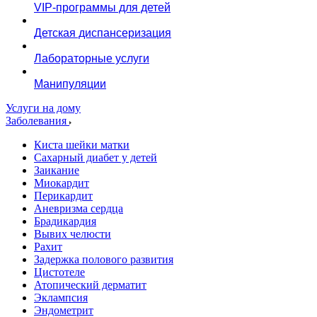
VIP-программы для детей
Детская диспансеризация
Лабораторные услуги
Манипуляции
Услуги на дому
Заболевания
Киста шейки матки
Сахарный диабет у детей
Заикание
Миокардит
Перикардит
Аневризма сердца
Брадикардия
Вывих челюсти
Рахит
Задержка полового развития
Цистотеле
Атопический дерматит
Эклампсия
Эндометрит