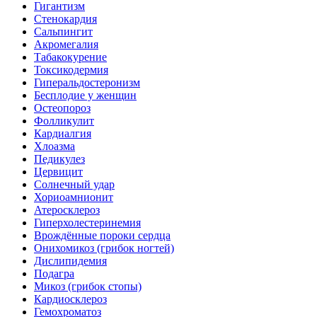
Гигантизм
Стенокардия
Сальпингит
Акромегалия
Табакокурение
Токсикодермия
Гиперальдостеронизм
Бесплодие у женщин
Остеопороз
Фолликулит
Кардиалгия
Хлоазма
Педикулез
Цервицит
Солнечный удар
Хориоамнионит
Атеросклероз
Гиперхолестеринемия
Врождённые пороки сердца
Онихомикоз (грибок ногтей)
Дислипидемия
Подагра
Микоз (грибок стопы)
Кардиосклероз
Гемохроматоз