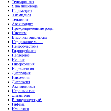
Тениаринхоз
Язва пищевода
Параметрит
Хламидиоз
Тендинит
Арахноидит
Преждевременные роды
Нистагм
Височная эпилепсия
Недержание мочи
Нейробластома
Гидроцефалия
Неглериоз
Неврит
Гиперсомния
Нарколепсия
Дисграфия
Инсомния
Дислексия
Актиномикоз
Нервный тик
Дизартрия
Везикулопустулёз
Гифема
Импетиго