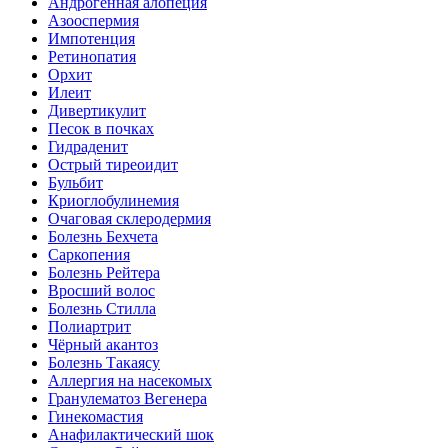
Андрогенная алопеция
Азооспермия
Импотенция
Ретинопатия
Орхит
Илеит
Дивертикулит
Песок в почках
Гидраденит
Острый тиреоидит
Бульбит
Криоглобулинемия
Очаговая склеродермия
Болезнь Бехчета
Саркопения
Болезнь Рейтера
Вросший волос
Болезнь Стилла
Полиартрит
Чёрный акантоз
Болезнь Такаясу
Аллергия на насекомых
Гранулематоз Вегенера
Гинекомастия
Анафилактический шок