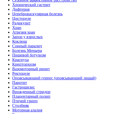
Сезонное аффективное расстройство
Хронический гастрит
Дифтерия
Цереброваскулярная болезнь
Цистоцеле
Радикулит
Храп
Атрезия хоан
Запор у взрослых
Коклюш
Сонный паралич
Болезнь Меньера
Пищевой ботулизм
Краснуха
Крипторхизм
Вазомоторный ринит
Ректоцеле
Опоясывающий герпес (опоясывающий лишай)
Паротит
Гастрошизис
Врожденный стридор
Плацентарный полип
Птичий грипп
Столбняк
Моторная алалия