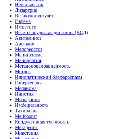
Нервный тик
Дизартрия
Везикулопустулёз
Гифема
Импетиго
Вегетососудистая дистония (ВСД)
Авитаминоз
Аритмия
Мелореостоз
Менингиома
Меноррагия
Метадоновая зависимость
Метрит
Идиопатический блефароспазм
Гипертензия
Меланома
Идиотия
Мизофония
Имбецильность
Тахилалия
Мейбомит
Кондуктивная тугоухость
Мезаденит
Миастения
Мегаколон