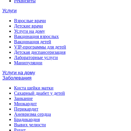
Реквизиты
Услуги
Взрослые врачи
Детские врачи
Услуги на дому
Вакцинация взрослых
Вакцинация детей
VIP-программы для детей
Детская диспансеризация
Лабораторные услуги
Манипуляции
Услуги на дому
Заболевания
Киста шейки матки
Сахарный диабет у детей
Заикание
Миокардит
Перикардит
Аневризма сердца
Брадикардия
Вывих челюсти
Рахит