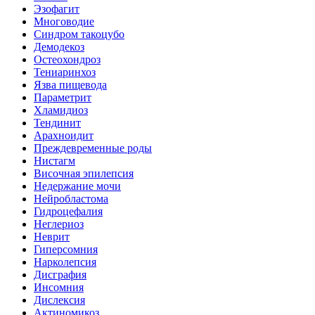
Эзофагит
Многоводие
Синдром такоцубо
Демодекоз
Остеохондроз
Тениаринхоз
Язва пищевода
Параметрит
Хламидиоз
Тендинит
Арахноидит
Преждевременные роды
Нистагм
Височная эпилепсия
Недержание мочи
Нейробластома
Гидроцефалия
Неглериоз
Неврит
Гиперсомния
Нарколепсия
Дисграфия
Инсомния
Дислексия
Актиномикоз