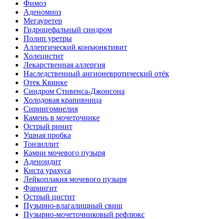
Фимоз
Аденомиоз
Мегауретер
Гидроцефальный синдром
Полип уретры
Аллергический конъюнктивит
Холецистит
Лекарственная аллергия
Наследственный ангионевротический отёк
Отек Квинке
Синдром Стивенса-Джонсона
Холодовая крапивница
Сирингомиелия
Камень в мочеточнике
Острый ринит
Ушная пробка
Тонзиллит
Камни мочевого пузыря
Аденоидит
Киста урахуса
Лейкоплакия мочевого пузыря
Фарингит
Острый цистит
Пузырно-влагалищный свищ
Пузырно-мочеточниковый рефлюкс