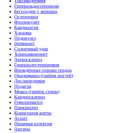
Токсикодермия
Гиперальдостеронизм
Бесплодие у женщин
Остеопороз
Фолликулит
Кардиалгия
Хлоазма
Педикулез
Цервицит
Солнечный удар
Хориоамнионит
Атеросклероз
Гиперхолестеринемия
Врождённые пороки сердца
Онихомикоз (грибок ногтей)
Дислипидемия
Подагра
Микоз (грибок стопы)
Кардиосклероз
Гемохроматоз
Панкреатит
Коарктация аорты
Асцит
Пищевая аллергия
Ангина