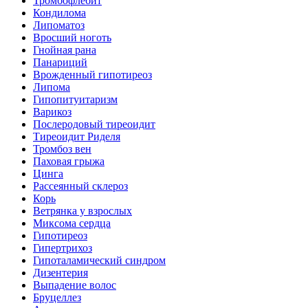
Тромбофлебит
Кондилома
Липоматоз
Вросший ноготь
Гнойная рана
Панариций
Врожденный гипотиреоз
Липома
Гипопитуитаризм
Варикоз
Послеродовый тиреоидит
Тиреоидит Риделя
Тромбоз вен
Паховая грыжа
Цинга
Рассеянный склероз
Корь
Ветрянка у взрослых
Миксома сердца
Гипотиреоз
Гипертрихоз
Гипоталамический синдром
Дизентерия
Выпадение волос
Бруцеллез