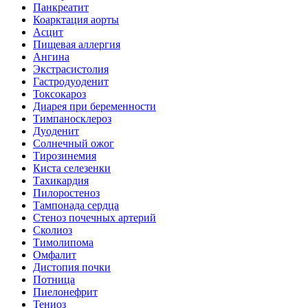
Панкреатит
Коарктация аорты
Асцит
Пищевая аллергия
Ангина
Экстрасистолия
Гастродуоденит
Токсокароз
Диарея при беременности
Тимпаносклероз
Дуоденит
Солнечный ожог
Тирозинемия
Киста селезенки
Тахикардия
Пилоростеноз
Тампонада сердца
Стеноз почечных артерий
Сколиоз
Тимолипома
Омфалит
Дистопия почки
Потница
Пиелонефрит
Тениоз