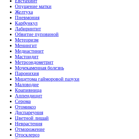
Евстахиит
Опущение матки
Желтуха
Пневмония
Карбункул
Лабиринтит
Обвитие пуповиной
Метеоризм
Менингит
Медиастинит
Мастоидит
Метроэндометрит
Мочекаменная болезнь
Паронихия
Мицетома гайморовой пазухи
Маловодие
Крапивница
Аппендицит
Серома
Отомикоз
Диспареуния
Цветной лишай
Неврастения
Отморожение
Отосклероз