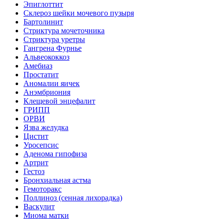
Эпиглоттит
Склероз шейки мочевого пузыря
Бартолинит
Стриктура мочеточника
Стриктура уретры
Гангрена Фурнье
Альвеококкоз
Амебиаз
Простатит
Аномалии яичек
Анэмбриония
Клещевой энцефалит
ГРИПП
ОРВИ
Язва желудка
Цистит
Уросепсис
Аденома гипофиза
Артрит
Гестоз
Бронхиальная астма
Гемоторакс
Поллиноз (сенная лихорадка)
Васкулит
Миома матки