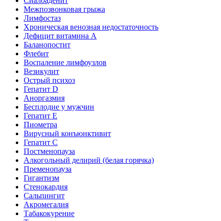
Сиалоаденит
Межпозвонковая грыжа
Лимфостаз
Хроническая венозная недостаточность
Дефицит витамина А
Баланопостит
Флебит
Воспаление лимфоузлов
Везикулит
Острый психоз
Гепатит D
Аноргазмия
Бесплодие у мужчин
Гепатит E
Пиометра
Вирусный конъюнктивит
Гепатит C
Постменопауза
Алкогольный делирий (белая горячка)
Пременопауза
Гигантизм
Стенокардия
Сальпингит
Акромегалия
Табакокурение