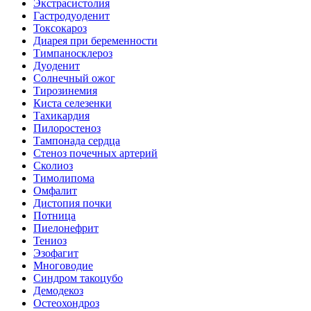
Экстрасистолия
Гастродуоденит
Токсокароз
Диарея при беременности
Тимпаносклероз
Дуоденит
Солнечный ожог
Тирозинемия
Киста селезенки
Тахикардия
Пилоростеноз
Тампонада сердца
Стеноз почечных артерий
Сколиоз
Тимолипома
Омфалит
Дистопия почки
Потница
Пиелонефрит
Тениоз
Эзофагит
Многоводие
Синдром такоцубо
Демодекоз
Остеохондроз