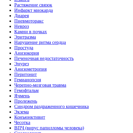
Растяжение связок
Инфаркт миокарда
Диарея
Пневмоторакс
Невроз
Камни в почках
Эритразма
Нарушение ритма сердца
Простуда
Анизокория
Печеночная недостаточность
Энурез
Анизометропия
Перитонит
Гемианопсия
Черепно-мозговая травма
Гемофтальм
Ячмень
Пролежень
Синдром раздраженного кишечника
Экзема
Конъюнктивит
Чесотка
ВПЧ (вирус папилломы человека)