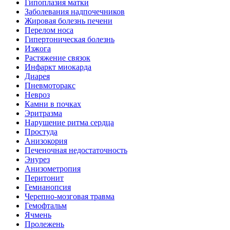
Гипоплазия матки
Заболевания надпочечников
Жировая болезнь печени
Перелом носа
Гипертоническая болезнь
Изжога
Растяжение связок
Инфаркт миокарда
Диарея
Пневмоторакс
Невроз
Камни в почках
Эритразма
Нарушение ритма сердца
Простуда
Анизокория
Печеночная недостаточность
Энурез
Анизометропия
Перитонит
Гемианопсия
Черепно-мозговая травма
Гемофтальм
Ячмень
Пролежень