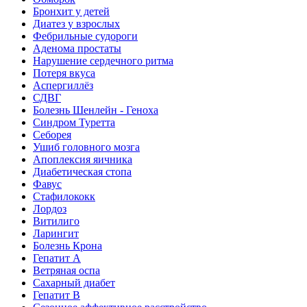
Бронхит у детей
Диатез у взрослых
Фебрильные судороги
Аденома простаты
Нарушение сердечного ритма
Потеря вкуса
Аспергиллёз
СДВГ
Болезнь Шенлейн - Геноха
Синдром Туретта
Себорея
Ушиб головного мозга
Апоплексия яичника
Диабетическая стопа
Фавус
Стафилококк
Лордоз
Витилиго
Ларингит
Болезнь Крона
Гепатит A
Ветряная оспа
Сахарный диабет
Гепатит B