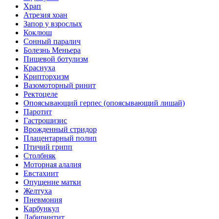
Храп
Атрезия хоан
Запор у взрослых
Коклюш
Сонный паралич
Болезнь Меньера
Пищевой ботулизм
Краснуха
Крипторхизм
Вазомоторный ринит
Ректоцеле
Опоясывающий герпес (опоясывающий лишай)
Паротит
Гастрошизис
Врожденный стридор
Плацентарный полип
Птичий грипп
Столбняк
Моторная алалия
Евстахиит
Опущение матки
Желтуха
Пневмония
Карбункул
Лабиринтит