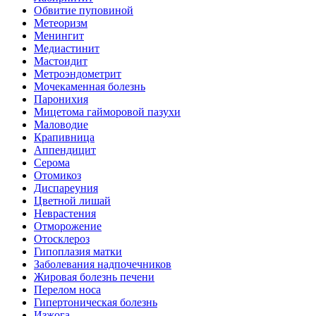
Обвитие пуповиной
Метеоризм
Менингит
Медиастинит
Мастоидит
Метроэндометрит
Мочекаменная болезнь
Паронихия
Мицетома гайморовой пазухи
Маловодие
Крапивница
Аппендицит
Серома
Отомикоз
Диспареуния
Цветной лишай
Неврастения
Отморожение
Отосклероз
Гипоплазия матки
Заболевания надпочечников
Жировая болезнь печени
Перелом носа
Гипертоническая болезнь
Изжога