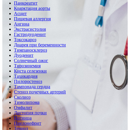
Панкреатит
Коарктация аорты
Асцит
Пищевая аллергия
Ангина
Экстрасистолия
Гастродуоденит
Токсокароз
Диарея при беременности
Тимпаносклероз
Дуоденит
Солнечный ожог
Тирозинемия
Киста селезенки
Тахикардия
Пилоростеноз
Тампонада сердца
Стеноз почечных артерий
Сколиоз
Тимолипома
Омфалит
Дистопия почки
Потница
Пиелонефрит
Тениоз