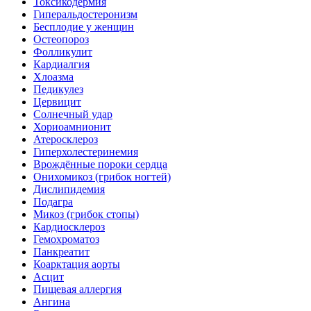
Токсикодермия
Гиперальдостеронизм
Бесплодие у женщин
Остеопороз
Фолликулит
Кардиалгия
Хлоазма
Педикулез
Цервицит
Солнечный удар
Хориоамнионит
Атеросклероз
Гиперхолестеринемия
Врождённые пороки сердца
Онихомикоз (грибок ногтей)
Дислипидемия
Подагра
Микоз (грибок стопы)
Кардиосклероз
Гемохроматоз
Панкреатит
Коарктация аорты
Асцит
Пищевая аллергия
Ангина