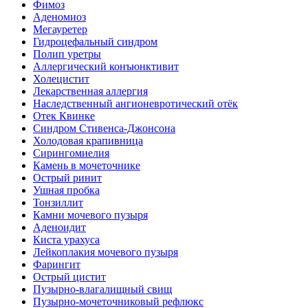
Фимоз
Аденомиоз
Мегауретер
Гидроцефальный синдром
Полип уретры
Аллергический конъюнктивит
Холецистит
Лекарственная аллергия
Наследственный ангионевротический отёк
Отек Квинке
Синдром Стивенса-Джонсона
Холодовая крапивница
Сирингомиелия
Камень в мочеточнике
Острый ринит
Ушная пробка
Тонзиллит
Камни мочевого пузыря
Аденоидит
Киста урахуса
Лейкоплакия мочевого пузыря
Фарингит
Острый цистит
Пузырно-влагалищный свищ
Пузырно-мочеточниковый рефлюкс