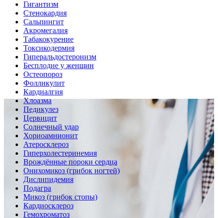
Гигантизм
Стенокардия
Сальпингит
Акромегалия
Табакокурение
Токсикодермия
Гиперальдостеронизм
Бесплодие у женщин
Остеопороз
Фолликулит
Кардиалгия
Хлоазма
Педикулез
Цервицит
Солнечный удар
Хориоамнионит
Атеросклероз
Гиперхолестеринемия
Врождённые пороки сердца
Онихомикоз (грибок ногтей)
Дислипидемия
Подагра
Микоз (грибок стопы)
Кардиосклероз
Гемохроматоз