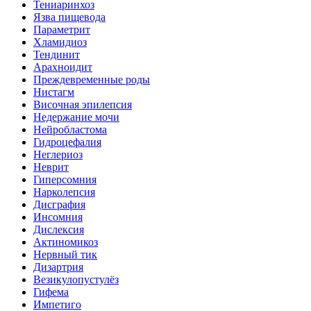
Тениаринхоз
Язва пищевода
Параметрит
Хламидиоз
Тендинит
Арахноидит
Преждевременные роды
Нистагм
Височная эпилепсия
Недержание мочи
Нейробластома
Гидроцефалия
Неглериоз
Неврит
Гиперсомния
Нарколепсия
Дисграфия
Инсомния
Дислексия
Актиномикоз
Нервный тик
Дизартрия
Везикулопустулёз
Гифема
Импетиго