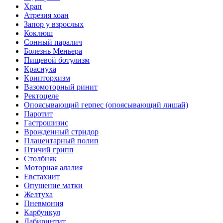
Храп
Атрезия хоан
Запор у взрослых
Коклюш
Сонный паралич
Болезнь Меньера
Пищевой ботулизм
Краснуха
Крипторхизм
Вазомоторный ринит
Ректоцеле
Опоясывающий герпес (опоясывающий лишай)
Паротит
Гастрошизис
Врожденный стридор
Плацентарный полип
Птичий грипп
Столбняк
Моторная алалия
Евстахиит
Опущение матки
Желтуха
Пневмония
Карбункул
Лабиринтит