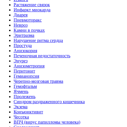
Растяжение связок
Инфаркт миокарда
Диарея
Пневмоторакс
Невроз
Камни в почках
Эритразма
Нарушение ритма сердца
Простуда
Анизокория
Печеночная недостаточность
Энурез
Анизометропия
Перитонит
Гемианопсия
Черепно-мозговая травма
Гемофтальм
Ячмень
Пролежень
Синдром раздраженного кишечника
Экзема
Конъюнктивит
Чесотка
ВПЧ (вирус папилломы человека)