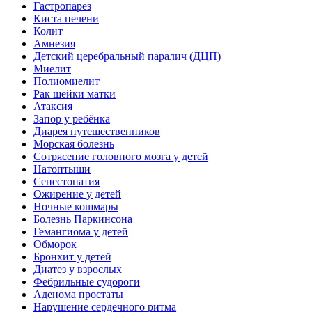
Гастропарез
Киста печени
Колит
Амнезия
Детский церебральный паралич (ДЦП)
Миелит
Полиомиелит
Рак шейки матки
Атаксия
Запор у ребёнка
Диарея путешественников
Морская болезнь
Сотрясение головного мозга у детей
Натоптыши
Сенестопатия
Ожирение у детей
Ночные кошмары
Болезнь Паркинсона
Гемангиома у детей
Обморок
Бронхит у детей
Диатез у взрослых
Фебрильные судороги
Аденома простаты
Нарушение сердечного ритма