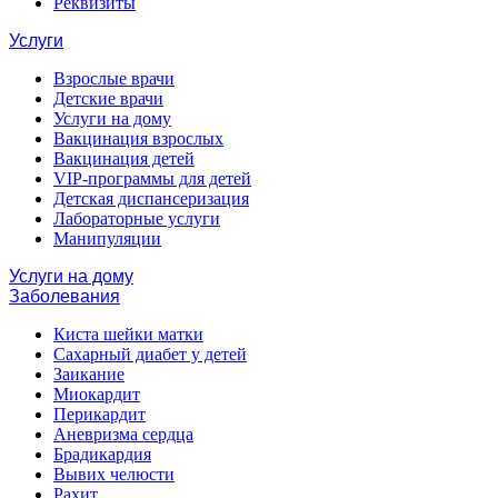
Реквизиты
Услуги
Взрослые врачи
Детские врачи
Услуги на дому
Вакцинация взрослых
Вакцинация детей
VIP-программы для детей
Детская диспансеризация
Лабораторные услуги
Манипуляции
Услуги на дому
Заболевания
Киста шейки матки
Сахарный диабет у детей
Заикание
Миокардит
Перикардит
Аневризма сердца
Брадикардия
Вывих челюсти
Рахит