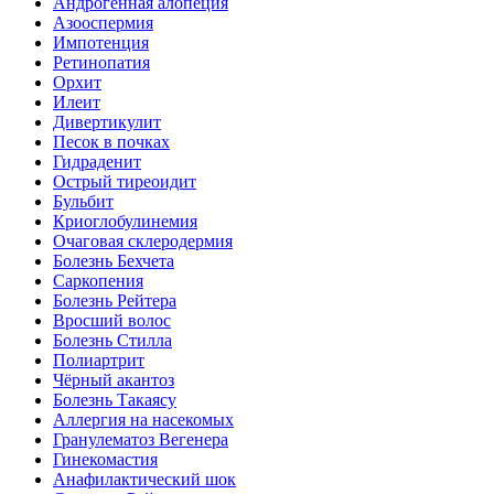
Андрогенная алопеция
Азооспермия
Импотенция
Ретинопатия
Орхит
Илеит
Дивертикулит
Песок в почках
Гидраденит
Острый тиреоидит
Бульбит
Криоглобулинемия
Очаговая склеродермия
Болезнь Бехчета
Саркопения
Болезнь Рейтера
Вросший волос
Болезнь Стилла
Полиартрит
Чёрный акантоз
Болезнь Такаясу
Аллергия на насекомых
Гранулематоз Вегенера
Гинекомастия
Анафилактический шок