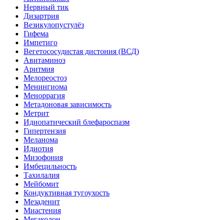
Нервный тик
Дизартрия
Везикулопустулёз
Гифема
Импетиго
Вегетососудистая дистония (ВСД)
Авитаминоз
Аритмия
Мелореостоз
Менингиома
Меноррагия
Метадоновая зависимость
Метрит
Идиопатический блефароспазм
Гипертензия
Меланома
Идиотия
Мизофония
Имбецильность
Тахилалия
Мейбомит
Кондуктивная тугоухость
Мезаденит
Миастения
Мегаколон