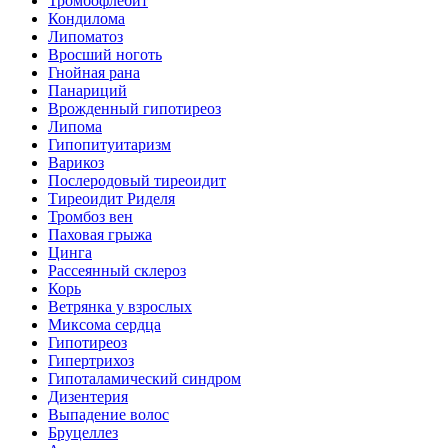
Тромбофлебит
Кондилома
Липоматоз
Вросший ноготь
Гнойная рана
Панариций
Врожденный гипотиреоз
Липома
Гипопитуитаризм
Варикоз
Послеродовый тиреоидит
Тиреоидит Риделя
Тромбоз вен
Паховая грыжа
Цинга
Рассеянный склероз
Корь
Ветрянка у взрослых
Миксома сердца
Гипотиреоз
Гипертрихоз
Гипоталамический синдром
Дизентерия
Выпадение волос
Бруцеллез