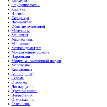
Евстахиит
Опущение матки
Желтуха
Пневмония
Карбункул
Лабиринтит
Обвитие пуповиной
Метеоризм
Менингит
Медиастинит
Мастоидит
Метроэндометрит
Мочекаменная болезнь
Паронихия
Мицетома гайморовой пазухи
Маловодие
Крапивница
Аппендицит
Серома
Отомикоз
Диспареуния
Цветной лишай
Неврастения
Отморожение
Отосклероз