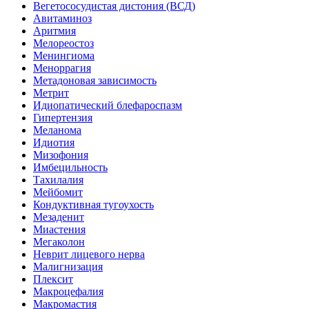
Вегетососудистая дистония (ВСД)
Авитаминоз
Аритмия
Мелореостоз
Менингиома
Меноррагия
Метадоновая зависимость
Метрит
Идиопатический блефароспазм
Гипертензия
Меланома
Идиотия
Мизофония
Имбецильность
Тахилалия
Мейбомит
Кондуктивная тугоухость
Мезаденит
Миастения
Мегаколон
Неврит лицевого нерва
Малигнизация
Плексит
Макроцефалия
Макромастия