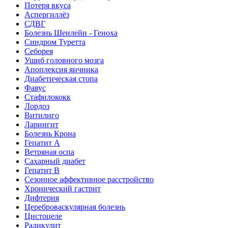
Потеря вкуса
Аспергиллёз
СДВГ
Болезнь Шенлейн - Геноха
Синдром Туретта
Себорея
Ушиб головного мозга
Апоплексия яичника
Диабетическая стопа
Фавус
Стафилококк
Лордоз
Витилиго
Ларингит
Болезнь Крона
Гепатит A
Ветряная оспа
Сахарный диабет
Гепатит B
Сезонное аффективное расстройство
Хронический гастрит
Дифтерия
Цереброваскулярная болезнь
Цистоцеле
Радикулит