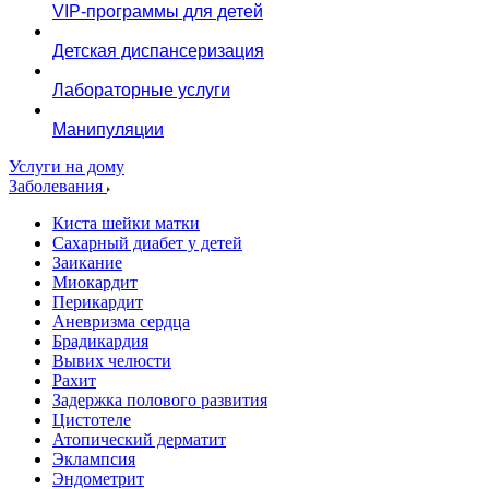
VIP-программы для детей
Детская диспансеризация
Лабораторные услуги
Манипуляции
Услуги на дому
Заболевания
Киста шейки матки
Сахарный диабет у детей
Заикание
Миокардит
Перикардит
Аневризма сердца
Брадикардия
Вывих челюсти
Рахит
Задержка полового развития
Цистотеле
Атопический дерматит
Эклампсия
Эндометрит