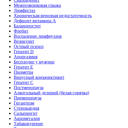
Сиалоаденит
Межпозвонковая грыжа
Лимфостаз
Хроническая венозная недостаточность
Дефицит витамина А
Баланопостит
Флебит
Воспаление лимфоузлов
Везикулит
Острый психоз
Гепатит D
Аноргазмия
Бесплодие у мужчин
Гепатит E
Пиометра
Вирусный конъюнктивит
Гепатит C
Постменопауза
Алкогольный делирий (белая горячка)
Пременопауза
Гигантизм
Стенокардия
Сальпингит
Акромегалия
Табакокурение