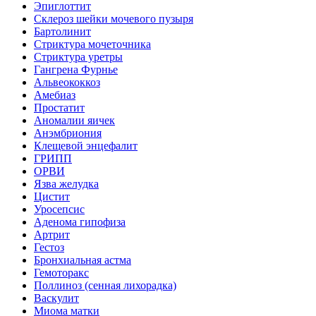
Эпиглоттит
Склероз шейки мочевого пузыря
Бартолинит
Стриктура мочеточника
Стриктура уретры
Гангрена Фурнье
Альвеококкоз
Амебиаз
Простатит
Аномалии яичек
Анэмбриония
Клещевой энцефалит
ГРИПП
ОРВИ
Язва желудка
Цистит
Уросепсис
Аденома гипофиза
Артрит
Гестоз
Бронхиальная астма
Гемоторакс
Поллиноз (сенная лихорадка)
Васкулит
Миома матки