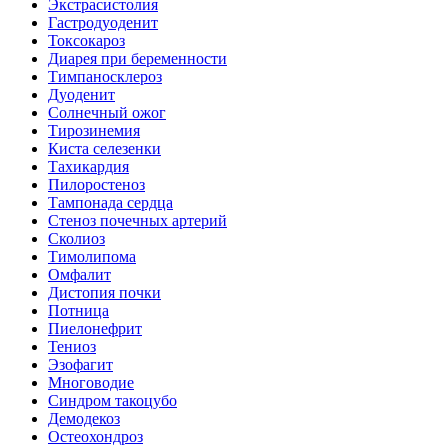
Экстрасистолия
Гастродуоденит
Токсокароз
Диарея при беременности
Тимпаносклероз
Дуоденит
Солнечный ожог
Тирозинемия
Киста селезенки
Тахикардия
Пилоростеноз
Тампонада сердца
Стеноз почечных артерий
Сколиоз
Тимолипома
Омфалит
Дистопия почки
Потница
Пиелонефрит
Тениоз
Эзофагит
Многоводие
Синдром такоцубо
Демодекоз
Остеохондроз