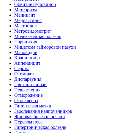
Обвитие пуповиной
Метеоризм
Менингит
Медиастинит
Мастоидит
Метроэндометрит
Мочекаменная болезнь
Паронихия
Мицетома гайморовой пазухи
Маловодие
Крапивница
Аппендицит
Серома
Отомикоз
Диспареуния
Цветной лишай
Неврастения
Отморожение
Отосклероз
Гипоплазия матки
Заболевания надпочечников
Жировая болезнь печени
Перелом носа
Гипертоническая болезнь
Изжога