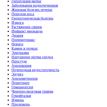
Гипоплазия матки
Заболевания надпочечников
Жировая болезнь печени
Перелом носа
Гипертоническая болезнь
Изжога
Растяжение связок
Инфаркт миокарда
Диарея
Пневмоторакс
Невроз
Камни в почках
Эритразма
Нарушение ритма сердца
Простуда
Анизокория
Печеночная недостаточность
Энурез
Анизометропия
Перитонит
Гемианопсия
Черепно-мозговая травма
Гемофтальм
Ячмень
Пролежень