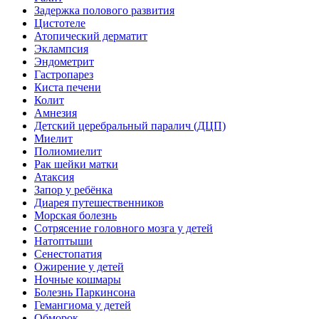
Задержка полового развития
Цистотеле
Атопический дерматит
Эклампсия
Эндометрит
Гастропарез
Киста печени
Колит
Амнезия
Детский церебральный паралич (ДЦП)
Миелит
Полиомиелит
Рак шейки матки
Атаксия
Запор у ребёнка
Диарея путешественников
Морская болезнь
Сотрясение головного мозга у детей
Натоптыши
Сенестопатия
Ожирение у детей
Ночные кошмары
Болезнь Паркинсона
Гемангиома у детей
Обморок