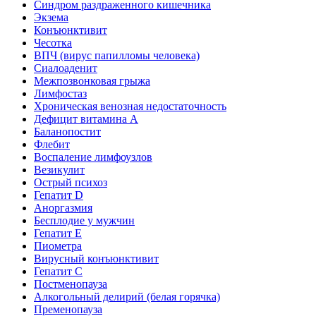
Синдром раздраженного кишечника
Экзема
Конъюнктивит
Чесотка
ВПЧ (вирус папилломы человека)
Сиалоаденит
Межпозвонковая грыжа
Лимфостаз
Хроническая венозная недостаточность
Дефицит витамина А
Баланопостит
Флебит
Воспаление лимфоузлов
Везикулит
Острый психоз
Гепатит D
Аноргазмия
Бесплодие у мужчин
Гепатит E
Пиометра
Вирусный конъюнктивит
Гепатит C
Постменопауза
Алкогольный делирий (белая горячка)
Пременопауза