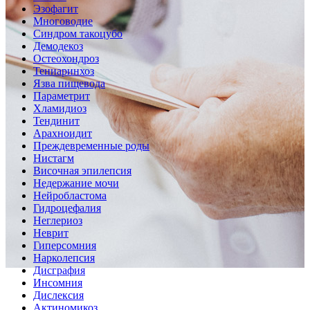
Эзофагит
Многоводие
Синдром такоцубо
Демодекоз
Остеохондроз
Тениаринхоз
Язва пищевода
Параметрит
Хламидиоз
Тендинит
Арахноидит
Преждевременные роды
Нистагм
Височная эпилепсия
Недержание мочи
Нейробластома
Гидроцефалия
Неглериоз
Неврит
Гиперсомния
Нарколепсия
Дисграфия
Инсомния
Дислексия
Актиномикоз