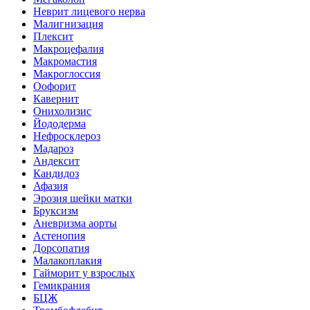
Неврит лицевого нерва
Малигнизация
Плексит
Макроцефалия
Макромастия
Макроглоссия
Оофорит
Кавернит
Онихолизис
Йододерма
Нефросклероз
Мадароз
Андексит
Кандидоз
Афазия
Эрозия шейки матки
Бруксизм
Аневризма аорты
Астенопия
Дорсопатия
Малакоплакия
Гайморит у взрослых
Гемикрания
БЦЖ