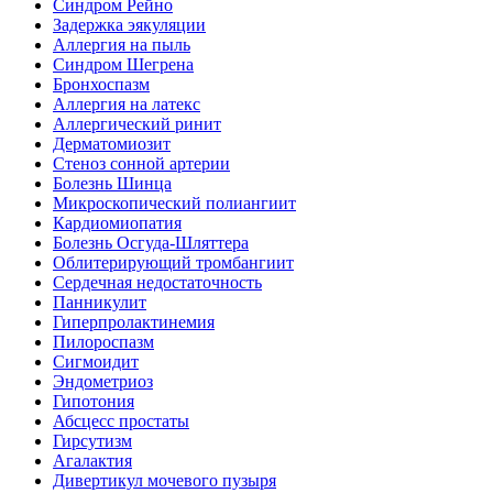
Синдром Рейно
Задержка эякуляции
Аллергия на пыль
Синдром Шегрена
Бронхоспазм
Аллергия на латекс
Аллергический ринит
Дерматомиозит
Стеноз сонной артерии
Болезнь Шинца
Микроскопический полиангиит
Кардиомиопатия
Болезнь Осгуда-Шляттера
Облитерирующий тромбангиит
Сердечная недостаточность
Панникулит
Гиперпролактинемия
Пилороспазм
Сигмоидит
Эндометриоз
Гипотония
Абсцесс простаты
Гирсутизм
Агалактия
Дивертикул мочевого пузыря