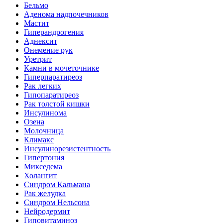
Бельмо
Аденома надпочечников
Мастит
Гиперандрогения
Аднексит
Онемение рук
Уретрит
Камни в мочеточнике
Гиперпаратиреоз
Рак легких
Гипопаратиреоз
Рак толстой кишки
Инсулинома
Озена
Молочница
Климакс
Инсулинорезистентность
Гипертония
Микседема
Холангит
Синдром Кальмана
Рак желудка
Синдром Нельсона
Нейродермит
Гиповитаминоз