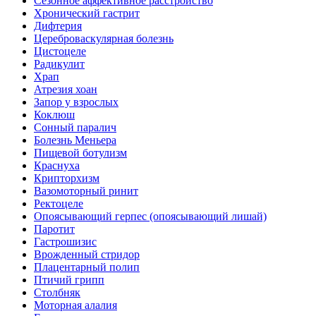
Сезонное аффективное расстройство
Хронический гастрит
Дифтерия
Цереброваскулярная болезнь
Цистоцеле
Радикулит
Храп
Атрезия хоан
Запор у взрослых
Коклюш
Сонный паралич
Болезнь Меньера
Пищевой ботулизм
Краснуха
Крипторхизм
Вазомоторный ринит
Ректоцеле
Опоясывающий герпес (опоясывающий лишай)
Паротит
Гастрошизис
Врожденный стридор
Плацентарный полип
Птичий грипп
Столбняк
Моторная алалия