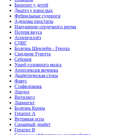
Бронхит у детей
Диатез у взрослых
Фебрильные судороги
Аденома простаты
Нарушение сердечного ритма
Потеря вкуса
Аспергиллёз
СДВГ
Болезнь Шенлейн - Геноха
Синдром Туретта
Себорея
Ушиб головного мозга
Апоплексия яичника
Диабетическая стопа
Фавус
Стафилококк
Лордоз
Витилиго
Ларингит
Болезнь Крона
Гепатит A
Ветряная оспа
Сахарный диабет
Гепатит B