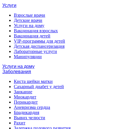
Услуги
Взрослые врачи
Детские врачи
Услуги на дому
Вакцинация взрослых
Вакцинация детей
VIP-программы для детей
Детская диспансеризация
Лабораторные услуги
Манипуляции
Услуги на дому
Заболевания
Киста шейки матки
Сахарный диабет у детей
Заикание
Миокардит
Перикардит
Аневризма сердца
Брадикардия
Вывих челюсти
Рахит
Задержка полового развития