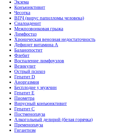
Экзема
Конъюнктивит
Чесотка
ВПЧ (вирус папилломы человека)
Сиалоаденит
Межпозвонковая грыжа
Лимфостаз
Хроническая венозная недостаточность
Дефицит витамина А
Баланопостит
Флебит
Воспаление лимфоузлов
Везикулит
Острый психоз
Гепатит D
Аноргазмия
Бесплодие у мужчин
Гепатит E
Пиометра
Вирусный конъюнктивит
Гепатит C
Постменопауза
Алкогольный делирий (белая горячка)
Пременопауза
Гигантизм