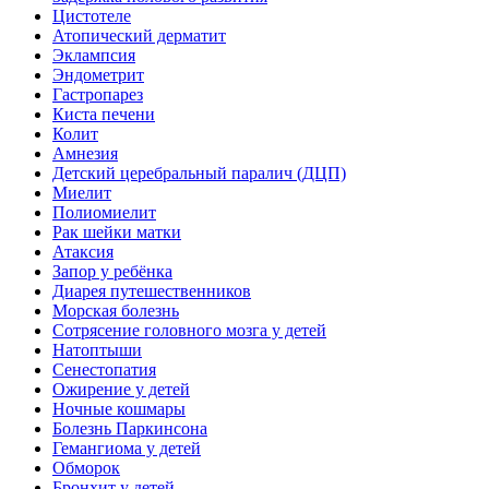
Цистотеле
Атопический дерматит
Эклампсия
Эндометрит
Гастропарез
Киста печени
Колит
Амнезия
Детский церебральный паралич (ДЦП)
Миелит
Полиомиелит
Рак шейки матки
Атаксия
Запор у ребёнка
Диарея путешественников
Морская болезнь
Сотрясение головного мозга у детей
Натоптыши
Сенестопатия
Ожирение у детей
Ночные кошмары
Болезнь Паркинсона
Гемангиома у детей
Обморок
Бронхит у детей