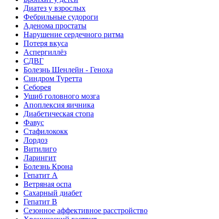
Диатез у взрослых
Фебрильные судороги
Аденома простаты
Нарушение сердечного ритма
Потеря вкуса
Аспергиллёз
СДВГ
Болезнь Шенлейн - Геноха
Синдром Туретта
Себорея
Ушиб головного мозга
Апоплексия яичника
Диабетическая стопа
Фавус
Стафилококк
Лордоз
Витилиго
Ларингит
Болезнь Крона
Гепатит A
Ветряная оспа
Сахарный диабет
Гепатит B
Сезонное аффективное расстройство