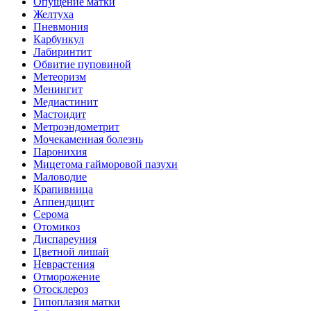
Опущение матки
Желтуха
Пневмония
Карбункул
Лабиринтит
Обвитие пуповиной
Метеоризм
Менингит
Медиастинит
Мастоидит
Метроэндометрит
Мочекаменная болезнь
Паронихия
Мицетома гайморовой пазухи
Маловодие
Крапивница
Аппендицит
Серома
Отомикоз
Диспареуния
Цветной лишай
Неврастения
Отморожение
Отосклероз
Гипоплазия матки