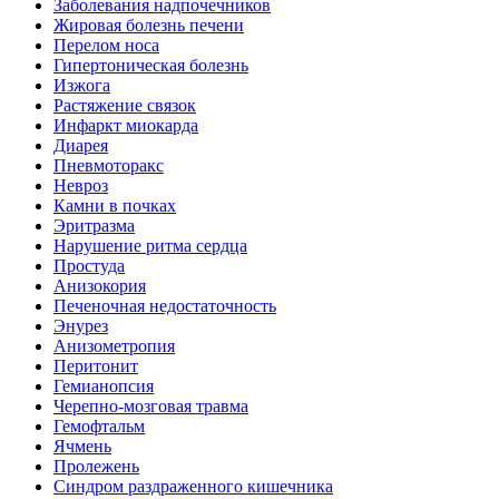
Заболевания надпочечников
Жировая болезнь печени
Перелом носа
Гипертоническая болезнь
Изжога
Растяжение связок
Инфаркт миокарда
Диарея
Пневмоторакс
Невроз
Камни в почках
Эритразма
Нарушение ритма сердца
Простуда
Анизокория
Печеночная недостаточность
Энурез
Анизометропия
Перитонит
Гемианопсия
Черепно-мозговая травма
Гемофтальм
Ячмень
Пролежень
Синдром раздраженного кишечника