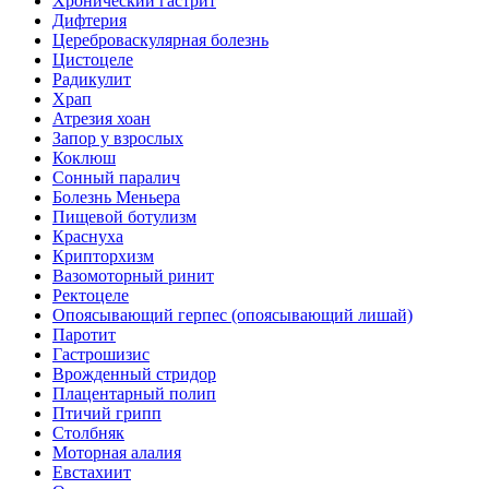
Хронический гастрит
Дифтерия
Цереброваскулярная болезнь
Цистоцеле
Радикулит
Храп
Атрезия хоан
Запор у взрослых
Коклюш
Сонный паралич
Болезнь Меньера
Пищевой ботулизм
Краснуха
Крипторхизм
Вазомоторный ринит
Ректоцеле
Опоясывающий герпес (опоясывающий лишай)
Паротит
Гастрошизис
Врожденный стридор
Плацентарный полип
Птичий грипп
Столбняк
Моторная алалия
Евстахиит