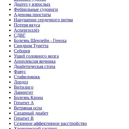
Диатез у взрослых
Фебрильные судороги
Аденома простаты
Нарушение сердечного ритма
Потеря вкуса
Аспергиллёз
СДВГ
Болезнь Шенлейн - Геноха
Синдром Туретта
Себорея
Ушиб головного мозга
Апоплексия яичника
Диабетическая стопа
Фавус
Стафилококк
Лордоз
Витилиго
Ларингит
Болезнь Крона
Гепатит A
Ветряная оспа
Сахарный диабет
Гепатит B
Сезонное аффективное расстройство
Хронический гастрит