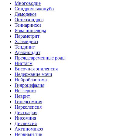
Многоводие
Синдром такоцубо
Демодекоз
Остеохондроз
Тениаринхоз
Язва пищевода
Параметрит
Хламидиоз
Тендинит
Арахноидит
Преждевременные роды
Нистагм
Височная эпилепсия
Недержание мочи
Нейробластома
Гидроцефалия
Неглериоз
Неврит
Гиперсомния
Нарколепсия
Дисграфия
Инсомния
Дислексия
Актиномикоз
Нервный тик