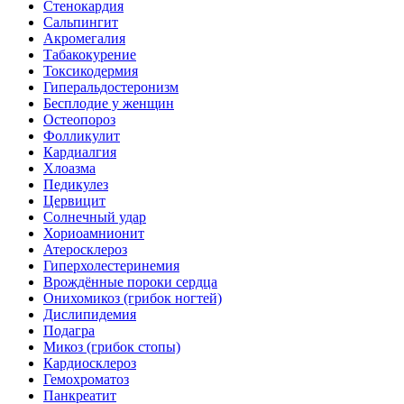
Стенокардия
Сальпингит
Акромегалия
Табакокурение
Токсикодермия
Гиперальдостеронизм
Бесплодие у женщин
Остеопороз
Фолликулит
Кардиалгия
Хлоазма
Педикулез
Цервицит
Солнечный удар
Хориоамнионит
Атеросклероз
Гиперхолестеринемия
Врождённые пороки сердца
Онихомикоз (грибок ногтей)
Дислипидемия
Подагра
Микоз (грибок стопы)
Кардиосклероз
Гемохроматоз
Панкреатит