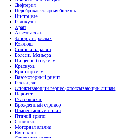
Дифтерия
Цереброваскулярная болезнь
Цистоцеле
Радикулит
Храп
Атрезия хоан
Запор у взрослых
Коклюш
Сонный паралич
Болезнь Меньера
Пищевой ботулизм
Краснуха
Крипторхизм
Вазомоторный ринит
Ректоцеле
Опоясывающий герпес (опоясывающий лишай)
Паротит
Гастрошизис
Врожденный стридор
Плацентарный полип
Птичий грипп
Столбняк
Моторная алалия
Евстахиит