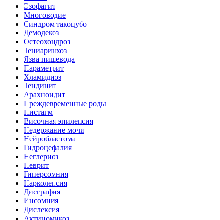
Эзофагит
Многоводие
Синдром такоцубо
Демодекоз
Остеохондроз
Тениаринхоз
Язва пищевода
Параметрит
Хламидиоз
Тендинит
Арахноидит
Преждевременные роды
Нистагм
Височная эпилепсия
Недержание мочи
Нейробластома
Гидроцефалия
Неглериоз
Неврит
Гиперсомния
Нарколепсия
Дисграфия
Инсомния
Дислексия
Актиномикоз