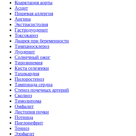
Коарктация аорты
Асцит
Пищевая аллергия
Ангина
Экстрасистолия
Гастродуоденит
Токсокароз
Диарея при беременности
Тимпаносклероз
Дуоденит
Солнечный ожог
Тирозинемия
Киста селезенки
Тахикардия
Пилоростеноз
Тампонада сердца
Стеноз почечных артерий
Сколиоз
Тимолипома
Омфалит
Дистопия почки
Потница
Пиелонефрит
Тениоз
Эзофагит