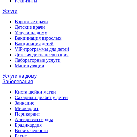
Реквизиты
Услуги
Взрослые врачи
Детские врачи
Услуги на дому
Вакцинация взрослых
Вакцинация детей
VIP-программы для детей
Детская диспансеризация
Лабораторные услуги
Манипуляции
Услуги на дому
Заболевания
Киста шейки матки
Сахарный диабет у детей
Заикание
Миокардит
Перикардит
Аневризма сердца
Брадикардия
Вывих челюсти
Рахит