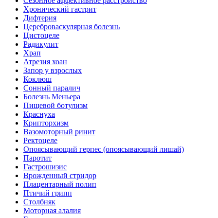
Сезонное аффективное расстройство
Хронический гастрит
Дифтерия
Цереброваскулярная болезнь
Цистоцеле
Радикулит
Храп
Атрезия хоан
Запор у взрослых
Коклюш
Сонный паралич
Болезнь Меньера
Пищевой ботулизм
Краснуха
Крипторхизм
Вазомоторный ринит
Ректоцеле
Опоясывающий герпес (опоясывающий лишай)
Паротит
Гастрошизис
Врожденный стридор
Плацентарный полип
Птичий грипп
Столбняк
Моторная алалия