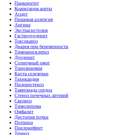
Панкреатит
Коарктация аорты
Асцит
Пищевая аллергия
Ангина
Экстрасистолия
Гастродуоденит
Токсокароз
Диарея при беременности
Тимпаносклероз
Дуоденит
Солнечный ожог
Тирозинемия
Киста селезенки
Тахикардия
Пилоростеноз
Тампонада сердца
Стеноз почечных артерий
Сколиоз
Тимолипома
Омфалит
Дистопия почки
Потница
Пиелонефрит
Тениоз