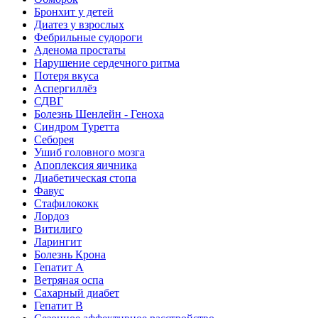
Бронхит у детей
Диатез у взрослых
Фебрильные судороги
Аденома простаты
Нарушение сердечного ритма
Потеря вкуса
Аспергиллёз
СДВГ
Болезнь Шенлейн - Геноха
Синдром Туретта
Себорея
Ушиб головного мозга
Апоплексия яичника
Диабетическая стопа
Фавус
Стафилококк
Лордоз
Витилиго
Ларингит
Болезнь Крона
Гепатит A
Ветряная оспа
Сахарный диабет
Гепатит B