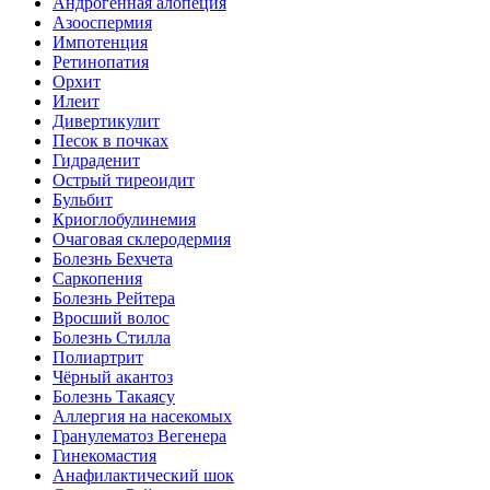
Андрогенная алопеция
Азооспермия
Импотенция
Ретинопатия
Орхит
Илеит
Дивертикулит
Песок в почках
Гидраденит
Острый тиреоидит
Бульбит
Криоглобулинемия
Очаговая склеродермия
Болезнь Бехчета
Саркопения
Болезнь Рейтера
Вросший волос
Болезнь Стилла
Полиартрит
Чёрный акантоз
Болезнь Такаясу
Аллергия на насекомых
Гранулематоз Вегенера
Гинекомастия
Анафилактический шок