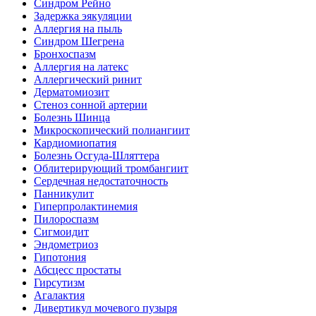
Синдром Рейно
Задержка эякуляции
Аллергия на пыль
Синдром Шегрена
Бронхоспазм
Аллергия на латекс
Аллергический ринит
Дерматомиозит
Стеноз сонной артерии
Болезнь Шинца
Микроскопический полиангиит
Кардиомиопатия
Болезнь Осгуда-Шляттера
Облитерирующий тромбангиит
Сердечная недостаточность
Панникулит
Гиперпролактинемия
Пилороспазм
Сигмоидит
Эндометриоз
Гипотония
Абсцесс простаты
Гирсутизм
Агалактия
Дивертикул мочевого пузыря