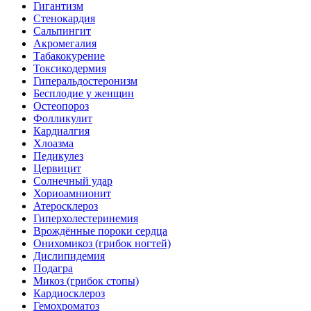
Гигантизм
Стенокардия
Сальпингит
Акромегалия
Табакокурение
Токсикодермия
Гиперальдостеронизм
Бесплодие у женщин
Остеопороз
Фолликулит
Кардиалгия
Хлоазма
Педикулез
Цервицит
Солнечный удар
Хориоамнионит
Атеросклероз
Гиперхолестеринемия
Врождённые пороки сердца
Онихомикоз (грибок ногтей)
Дислипидемия
Подагра
Микоз (грибок стопы)
Кардиосклероз
Гемохроматоз