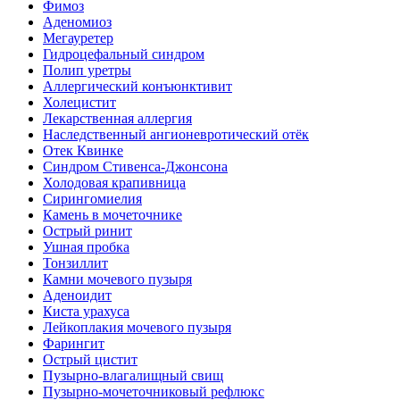
Фимоз
Аденомиоз
Мегауретер
Гидроцефальный синдром
Полип уретры
Аллергический конъюнктивит
Холецистит
Лекарственная аллергия
Наследственный ангионевротический отёк
Отек Квинке
Синдром Стивенса-Джонсона
Холодовая крапивница
Сирингомиелия
Камень в мочеточнике
Острый ринит
Ушная пробка
Тонзиллит
Камни мочевого пузыря
Аденоидит
Киста урахуса
Лейкоплакия мочевого пузыря
Фарингит
Острый цистит
Пузырно-влагалищный свищ
Пузырно-мочеточниковый рефлюкс