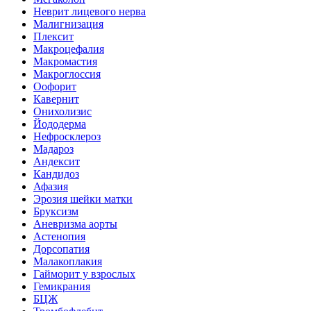
Неврит лицевого нерва
Малигнизация
Плексит
Макроцефалия
Макромастия
Макроглоссия
Оофорит
Кавернит
Онихолизис
Йододерма
Нефросклероз
Мадароз
Андексит
Кандидоз
Афазия
Эрозия шейки матки
Бруксизм
Аневризма аорты
Астенопия
Дорсопатия
Малакоплакия
Гайморит у взрослых
Гемикрания
БЦЖ