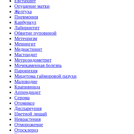
Евстахиит
Опущение матки
Желтуха
Пневмония
Карбункул
Лабиринтит
Обвитие пуповиной
Метеоризм
Менингит
Медиастинит
Мастоидит
Метроэндометрит
Мочекаменная болезнь
Паронихия
Мицетома гайморовой пазухи
Маловодие
Крапивница
Аппендицит
Серома
Отомикоз
Диспареуния
Цветной лишай
Неврастения
Отморожение
Отосклероз