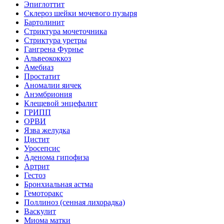
Эпиглоттит
Склероз шейки мочевого пузыря
Бартолинит
Стриктура мочеточника
Стриктура уретры
Гангрена Фурнье
Альвеококкоз
Амебиаз
Простатит
Аномалии яичек
Анэмбриония
Клещевой энцефалит
ГРИПП
ОРВИ
Язва желудка
Цистит
Уросепсис
Аденома гипофиза
Артрит
Гестоз
Бронхиальная астма
Гемоторакс
Поллиноз (сенная лихорадка)
Васкулит
Миома матки