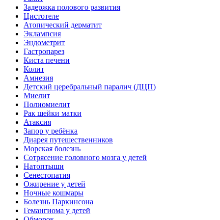
Задержка полового развития
Цистотеле
Атопический дерматит
Эклампсия
Эндометрит
Гастропарез
Киста печени
Колит
Амнезия
Детский церебральный паралич (ДЦП)
Миелит
Полиомиелит
Рак шейки матки
Атаксия
Запор у ребёнка
Диарея путешественников
Морская болезнь
Сотрясение головного мозга у детей
Натоптыши
Сенестопатия
Ожирение у детей
Ночные кошмары
Болезнь Паркинсона
Гемангиома у детей
Обморок