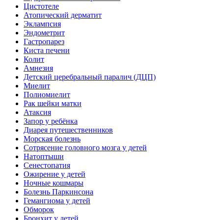
Цистотеле
Атопический дерматит
Эклампсия
Эндометрит
Гастропарез
Киста печени
Колит
Амнезия
Детский церебральный паралич (ДЦП)
Миелит
Полиомиелит
Рак шейки матки
Атаксия
Запор у ребёнка
Диарея путешественников
Морская болезнь
Сотрясение головного мозга у детей
Натоптыши
Сенестопатия
Ожирение у детей
Ночные кошмары
Болезнь Паркинсона
Гемангиома у детей
Обморок
Бронхит у детей