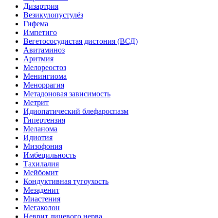
Дизартрия
Везикулопустулёз
Гифема
Импетиго
Вегетососудистая дистония (ВСД)
Авитаминоз
Аритмия
Мелореостоз
Менингиома
Меноррагия
Метадоновая зависимость
Метрит
Идиопатический блефароспазм
Гипертензия
Меланома
Идиотия
Мизофония
Имбецильность
Тахилалия
Мейбомит
Кондуктивная тугоухость
Мезаденит
Миастения
Мегаколон
Неврит лицевого нерва