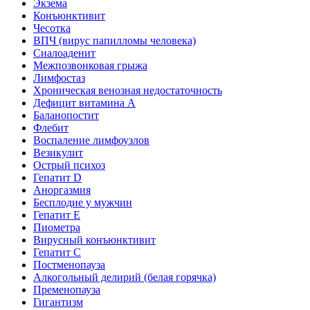
Экзема
Конъюнктивит
Чесотка
ВПЧ (вирус папилломы человека)
Сиалоаденит
Межпозвонковая грыжа
Лимфостаз
Хроническая венозная недостаточность
Дефицит витамина А
Баланопостит
Флебит
Воспаление лимфоузлов
Везикулит
Острый психоз
Гепатит D
Аноргазмия
Бесплодие у мужчин
Гепатит E
Пиометра
Вирусный конъюнктивит
Гепатит C
Постменопауза
Алкогольный делирий (белая горячка)
Пременопауза
Гигантизм