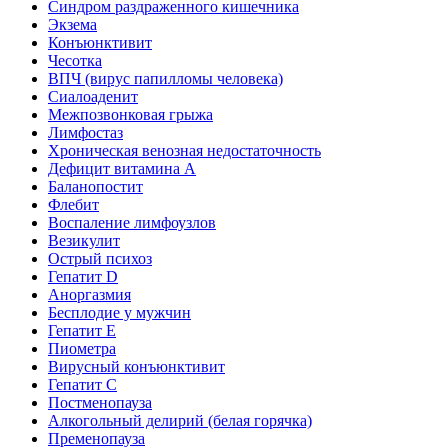
Синдром раздраженного кишечника
Экзема
Конъюнктивит
Чесотка
ВПЧ (вирус папилломы человека)
Сиалоаденит
Межпозвонковая грыжа
Лимфостаз
Хроническая венозная недостаточность
Дефицит витамина А
Баланопостит
Флебит
Воспаление лимфоузлов
Везикулит
Острый психоз
Гепатит D
Аноргазмия
Бесплодие у мужчин
Гепатит E
Пиометра
Вирусный конъюнктивит
Гепатит C
Постменопауза
Алкогольный делирий (белая горячка)
Пременопауза