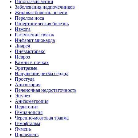
Гипоплазия матки
Заболевания надпочечников
Жировая болезнь печени
Перелом носа
Гипертоническая болезнь
Изжога
Растяжение связок
Инфаркт миокарда
Диарея
Пневмоторакс
Невроз
Камни в почках
Эритразма
Нарушение ритма сердца
Простуда
Анизокория
Печеночная недостаточность
Энурез
Анизометропия
Перитонит
Гемианопсия
Черепно-мозговая травма
Гемофтальм
Ячмень
Пролежень