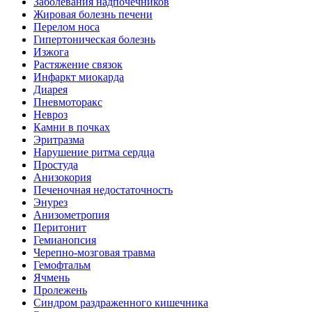
Заболевания надпочечников
Жировая болезнь печени
Перелом носа
Гипертоническая болезнь
Изжога
Растяжение связок
Инфаркт миокарда
Диарея
Пневмоторакс
Невроз
Камни в почках
Эритразма
Нарушение ритма сердца
Простуда
Анизокория
Печеночная недостаточность
Энурез
Анизометропия
Перитонит
Гемианопсия
Черепно-мозговая травма
Гемофтальм
Ячмень
Пролежень
Синдром раздраженного кишечника