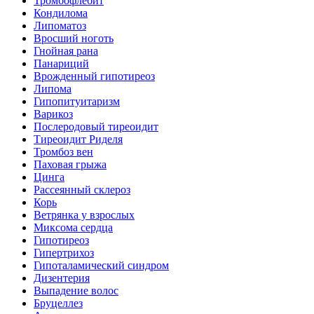
Тромбофлебит
Кондилома
Липоматоз
Вросший ноготь
Гнойная рана
Панариций
Врожденный гипотиреоз
Липома
Гипопитуитаризм
Варикоз
Послеродовый тиреоидит
Тиреоидит Риделя
Тромбоз вен
Паховая грыжа
Цинга
Рассеянный склероз
Корь
Ветрянка у взрослых
Миксома сердца
Гипотиреоз
Гипертрихоз
Гипоталамический синдром
Дизентерия
Выпадение волос
Бруцеллез