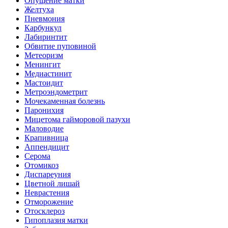
Опущение матки
Желтуха
Пневмония
Карбункул
Лабиринтит
Обвитие пуповиной
Метеоризм
Менингит
Медиастинит
Мастоидит
Метроэндометрит
Мочекаменная болезнь
Паронихия
Мицетома гайморовой пазухи
Маловодие
Крапивница
Аппендицит
Серома
Отомикоз
Диспареуния
Цветной лишай
Неврастения
Отморожение
Отосклероз
Гипоплазия матки