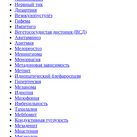
Нервный тик
Дизартрия
Везикулопустулёз
Гифема
Импетиго
Вегетососудистая дистония (ВСД)
Авитаминоз
Аритмия
Мелореостоз
Менингиома
Меноррагия
Метадоновая зависимость
Метрит
Идиопатический блефароспазм
Гипертензия
Меланома
Идиотия
Мизофония
Имбецильность
Тахилалия
Мейбомит
Кондуктивная тугоухость
Мезаденит
Миастения
Мегаколон