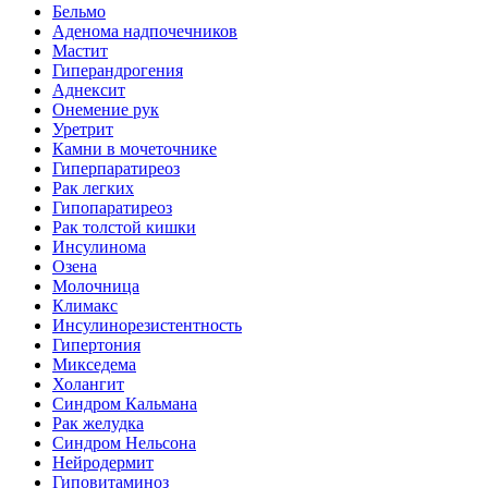
Бельмо
Аденома надпочечников
Мастит
Гиперандрогения
Аднексит
Онемение рук
Уретрит
Камни в мочеточнике
Гиперпаратиреоз
Рак легких
Гипопаратиреоз
Рак толстой кишки
Инсулинома
Озена
Молочница
Климакс
Инсулинорезистентность
Гипертония
Микседема
Холангит
Синдром Кальмана
Рак желудка
Синдром Нельсона
Нейродермит
Гиповитаминоз