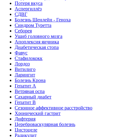
Потеря вкуса
Аспергиллёз
СДВГ
Болезнь Шенлейн - Геноха
Синдром Туретта
Себорея
Ушиб головного мозга
Апоплексия яичника
Диабетическая стопа
Фавус
Стафилококк
Лордоз
Витилиго
Ларингит
Болезнь Крона
Гепатит A
Ветряная оспа
Сахарный диабет
Гепатит B
Сезонное аффективное расстройство
Хронический гастрит
Дифтерия
Цереброваскулярная болезнь
Цистоцеле
Радикулит