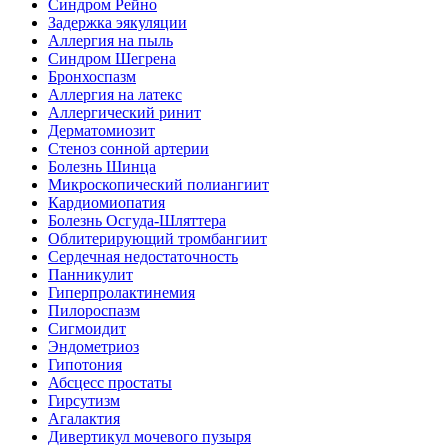
Синдром Рейно
Задержка эякуляции
Аллергия на пыль
Синдром Шегрена
Бронхоспазм
Аллергия на латекс
Аллергический ринит
Дерматомиозит
Стеноз сонной артерии
Болезнь Шинца
Микроскопический полиангиит
Кардиомиопатия
Болезнь Осгуда-Шляттера
Облитерирующий тромбангиит
Сердечная недостаточность
Панникулит
Гиперпролактинемия
Пилороспазм
Сигмоидит
Эндометриоз
Гипотония
Абсцесс простаты
Гирсутизм
Агалактия
Дивертикул мочевого пузыря