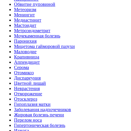
Обвитие пуповиной
Метеоризм
Менингит
Медиастинит
Мастоидит
Метроэндометрит
Мочекаменная болезнь
Паронихия
Мицетома гайморовой пазухи
Маловодие
Крапивница
Аппендицит
Серома
Отомикоз
Диспареуния
Цветной лишай
Неврастения
Отморожение
Отосклероз
Гипоплазия матки
Заболевания надпочечников
Жировая болезнь печени
Перелом носа
Гипертоническая болезнь
Изжога