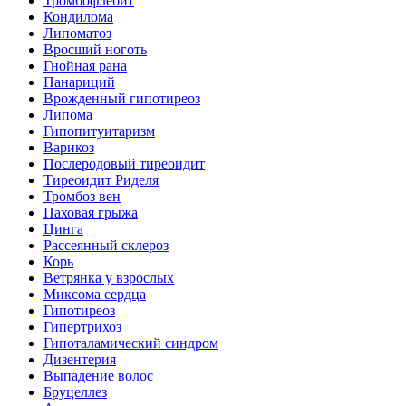
Тромбофлебит
Кондилома
Липоматоз
Вросший ноготь
Гнойная рана
Панариций
Врожденный гипотиреоз
Липома
Гипопитуитаризм
Варикоз
Послеродовый тиреоидит
Тиреоидит Риделя
Тромбоз вен
Паховая грыжа
Цинга
Рассеянный склероз
Корь
Ветрянка у взрослых
Миксома сердца
Гипотиреоз
Гипертрихоз
Гипоталамический синдром
Дизентерия
Выпадение волос
Бруцеллез