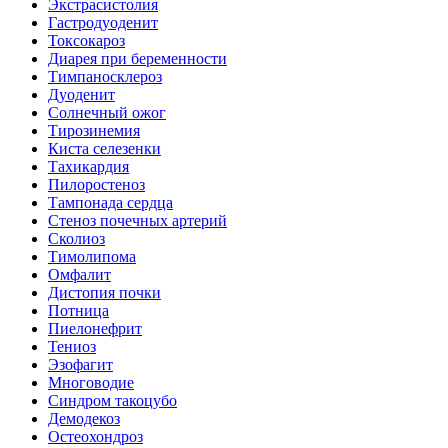
Экстрасистолия
Гастродуоденит
Токсокароз
Диарея при беременности
Тимпаносклероз
Дуоденит
Солнечный ожог
Тирозинемия
Киста селезенки
Тахикардия
Пилоростеноз
Тампонада сердца
Стеноз почечных артерий
Сколиоз
Тимолипома
Омфалит
Дистопия почки
Потница
Пиелонефрит
Тениоз
Эзофагит
Многоводие
Синдром такоцубо
Демодекоз
Остеохондроз