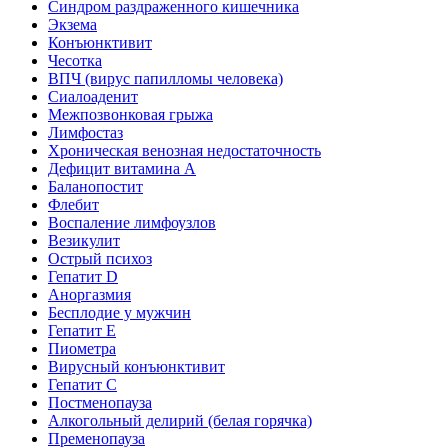
Синдром раздраженного кишечника
Экзема
Конъюнктивит
Чесотка
ВПЧ (вирус папилломы человека)
Сиалоаденит
Межпозвонковая грыжа
Лимфостаз
Хроническая венозная недостаточность
Дефицит витамина А
Баланопостит
Флебит
Воспаление лимфоузлов
Везикулит
Острый психоз
Гепатит D
Аноргазмия
Бесплодие у мужчин
Гепатит E
Пиометра
Вирусный конъюнктивит
Гепатит C
Постменопауза
Алкогольный делирий (белая горячка)
Пременопауза