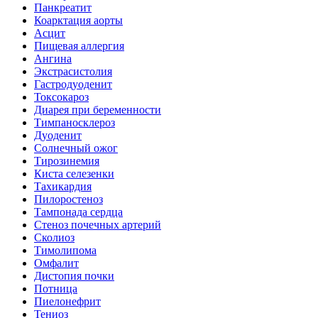
Панкреатит
Коарктация аорты
Асцит
Пищевая аллергия
Ангина
Экстрасистолия
Гастродуоденит
Токсокароз
Диарея при беременности
Тимпаносклероз
Дуоденит
Солнечный ожог
Тирозинемия
Киста селезенки
Тахикардия
Пилоростеноз
Тампонада сердца
Стеноз почечных артерий
Сколиоз
Тимолипома
Омфалит
Дистопия почки
Потница
Пиелонефрит
Тениоз