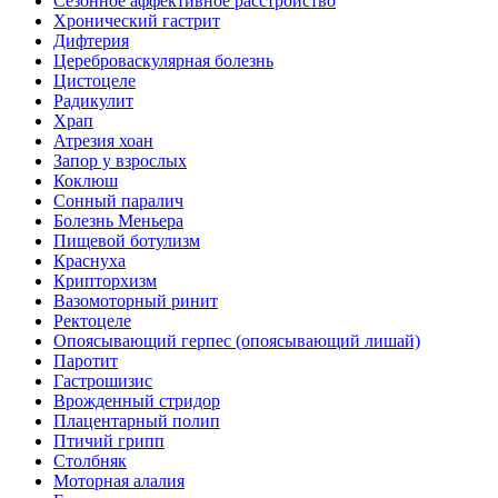
Сезонное аффективное расстройство
Хронический гастрит
Дифтерия
Цереброваскулярная болезнь
Цистоцеле
Радикулит
Храп
Атрезия хоан
Запор у взрослых
Коклюш
Сонный паралич
Болезнь Меньера
Пищевой ботулизм
Краснуха
Крипторхизм
Вазомоторный ринит
Ректоцеле
Опоясывающий герпес (опоясывающий лишай)
Паротит
Гастрошизис
Врожденный стридор
Плацентарный полип
Птичий грипп
Столбняк
Моторная алалия