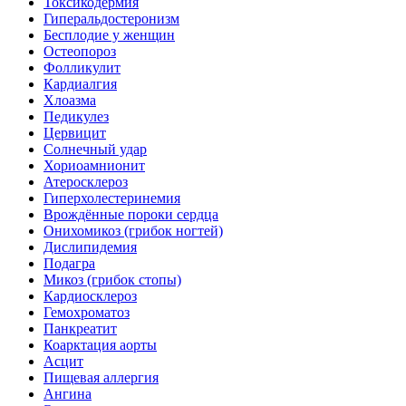
Токсикодермия
Гиперальдостеронизм
Бесплодие у женщин
Остеопороз
Фолликулит
Кардиалгия
Хлоазма
Педикулез
Цервицит
Солнечный удар
Хориоамнионит
Атеросклероз
Гиперхолестеринемия
Врождённые пороки сердца
Онихомикоз (грибок ногтей)
Дислипидемия
Подагра
Микоз (грибок стопы)
Кардиосклероз
Гемохроматоз
Панкреатит
Коарктация аорты
Асцит
Пищевая аллергия
Ангина