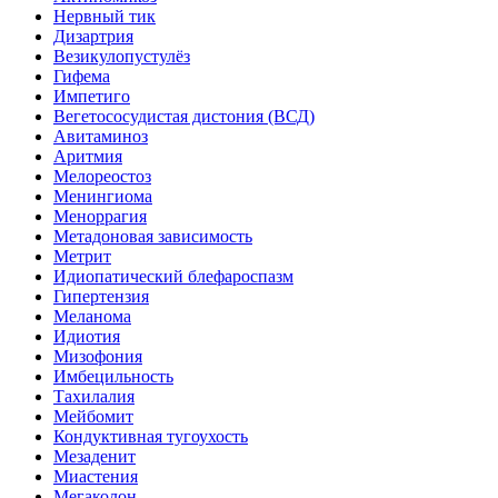
Нервный тик
Дизартрия
Везикулопустулёз
Гифема
Импетиго
Вегетососудистая дистония (ВСД)
Авитаминоз
Аритмия
Мелореостоз
Менингиома
Меноррагия
Метадоновая зависимость
Метрит
Идиопатический блефароспазм
Гипертензия
Меланома
Идиотия
Мизофония
Имбецильность
Тахилалия
Мейбомит
Кондуктивная тугоухость
Мезаденит
Миастения
Мегаколон