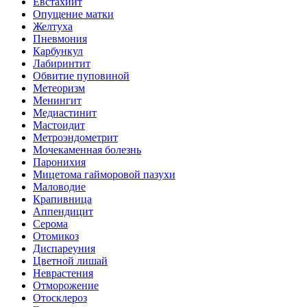
Евстахиит
Опущение матки
Желтуха
Пневмония
Карбункул
Лабиринтит
Обвитие пуповиной
Метеоризм
Менингит
Медиастинит
Мастоидит
Метроэндометрит
Мочекаменная болезнь
Паронихия
Мицетома гайморовой пазухи
Маловодие
Крапивница
Аппендицит
Серома
Отомикоз
Диспареуния
Цветной лишай
Неврастения
Отморожение
Отосклероз