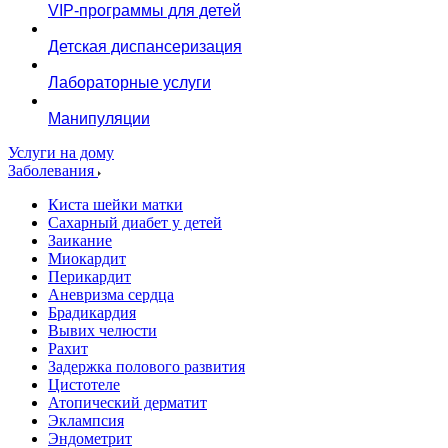
VIP-программы для детей
Детская диспансеризация
Лабораторные услуги
Манипуляции
Услуги на дому
Заболевания
Киста шейки матки
Сахарный диабет у детей
Заикание
Миокардит
Перикардит
Аневризма сердца
Брадикардия
Вывих челюсти
Рахит
Задержка полового развития
Цистотеле
Атопический дерматит
Эклампсия
Эндометрит