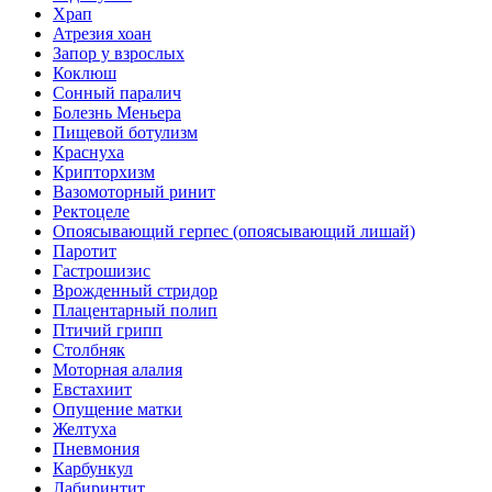
Храп
Атрезия хоан
Запор у взрослых
Коклюш
Сонный паралич
Болезнь Меньера
Пищевой ботулизм
Краснуха
Крипторхизм
Вазомоторный ринит
Ректоцеле
Опоясывающий герпес (опоясывающий лишай)
Паротит
Гастрошизис
Врожденный стридор
Плацентарный полип
Птичий грипп
Столбняк
Моторная алалия
Евстахиит
Опущение матки
Желтуха
Пневмония
Карбункул
Лабиринтит