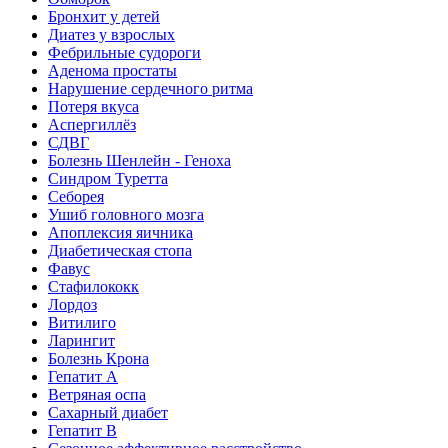
Бронхит у детей
Диатез у взрослых
Фебрильные судороги
Аденома простаты
Нарушение сердечного ритма
Потеря вкуса
Аспергиллёз
СДВГ
Болезнь Шенлейн - Геноха
Синдром Туретта
Себорея
Ушиб головного мозга
Апоплексия яичника
Диабетическая стопа
Фавус
Стафилококк
Лордоз
Витилиго
Ларингит
Болезнь Крона
Гепатит A
Ветряная оспа
Сахарный диабет
Гепатит B