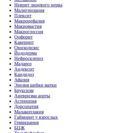
Неврит лицевого нерва
Малигнизация
Плексит
Макроцефалия
Макромастия
Макроглоссия
Оофорит
Кавернит
Онихолизис
Йододерма
Нефросклероз
Мадароз
Андексит
Кандидоз
Афазия
Эрозия шейки матки
Бруксизм
Аневризма аорты
Астенопия
Дорсопатия
Малакоплакия
Гайморит у взрослых
Гемикрания
БЦЖ