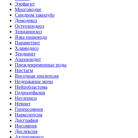
Эзофагит
Многоводие
Синдром такоцубо
Демодекоз
Остеохондроз
Тениаринхоз
Язва пищевода
Параметрит
Хламидиоз
Тендинит
Арахноидит
Преждевременные роды
Нистагм
Височная эпилепсия
Недержание мочи
Нейробластома
Гидроцефалия
Неглериоз
Неврит
Гиперсомния
Нарколепсия
Дисграфия
Инсомния
Дислексия
Актиномикоз