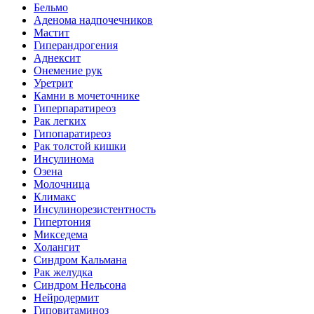
Бельмо
Аденома надпочечников
Мастит
Гиперандрогения
Аднексит
Онемение рук
Уретрит
Камни в мочеточнике
Гиперпаратиреоз
Рак легких
Гипопаратиреоз
Рак толстой кишки
Инсулинома
Озена
Молочница
Климакс
Инсулинорезистентность
Гипертония
Микседема
Холангит
Синдром Кальмана
Рак желудка
Синдром Нельсона
Нейродермит
Гиповитаминоз