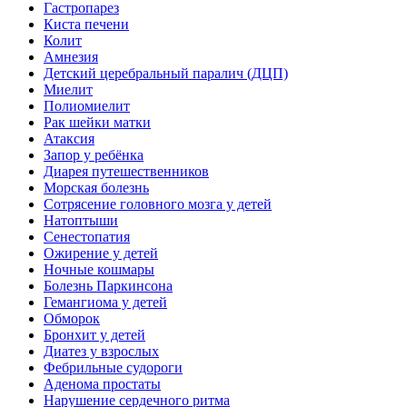
Гастропарез
Киста печени
Колит
Амнезия
Детский церебральный паралич (ДЦП)
Миелит
Полиомиелит
Рак шейки матки
Атаксия
Запор у ребёнка
Диарея путешественников
Морская болезнь
Сотрясение головного мозга у детей
Натоптыши
Сенестопатия
Ожирение у детей
Ночные кошмары
Болезнь Паркинсона
Гемангиома у детей
Обморок
Бронхит у детей
Диатез у взрослых
Фебрильные судороги
Аденома простаты
Нарушение сердечного ритма