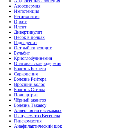
Андрогенная алопеция
Азооспермия
Импотенция
Ретинопатия
Орхит
Илеит
Дивертикулит
Песок в почках
Гидраденит
Острый тиреоидит
Бульбит
Криоглобулинемия
Очаговая склеродермия
Болезнь Бехчета
Саркопения
Болезнь Рейтера
Вросший волос
Болезнь Стилла
Полиартрит
Чёрный акантоз
Болезнь Такаясу
Аллергия на насекомых
Гранулематоз Вегенера
Гинекомастия
Анафилактический шок