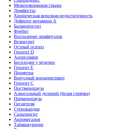
Сиалоаденит
Межпозвонковая грыжа
Лимфостаз
Хроническая венозная недостаточность
Дефицит витамина А
Баланопостит
Флебит
Воспаление лимфоузлов
Везикулит
Острый психоз
Гепатит D
Аноргазмия
Бесплодие у мужчин
Гепатит E
Пиометра
Вирусный конъюнктивит
Гепатит C
Постменопауза
Алкогольный делирий (белая горячка)
Пременопауза
Гигантизм
Стенокардия
Сальпингит
Акромегалия
Табакокурение