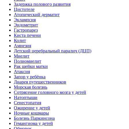
Задержка полового развития
Цистотеле
Атопический дерматит
Эклампсия
Эндометрит
Гастропарез
Киста печени
Колит
Амнезия
Детский церебральный паралич (ДЦП)
Миелит
Полиомиелит
Рак шейки матки
Атаксия
Запор у ребёнка
Диарея путешественников
Морская болезнь
Сотрясение головного мозга у детей
Натоптыши
Сенестопатия
Ожирение у детей
Ночные кошмары
Болезнь Паркинсона
Гемангиома у детей
Обморок