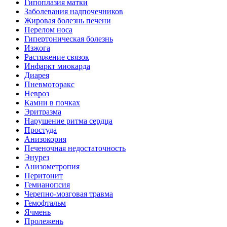
Гипоплазия матки
Заболевания надпочечников
Жировая болезнь печени
Перелом носа
Гипертоническая болезнь
Изжога
Растяжение связок
Инфаркт миокарда
Диарея
Пневмоторакс
Невроз
Камни в почках
Эритразма
Нарушение ритма сердца
Простуда
Анизокория
Печеночная недостаточность
Энурез
Анизометропия
Перитонит
Гемианопсия
Черепно-мозговая травма
Гемофтальм
Ячмень
Пролежень