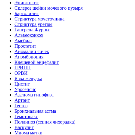
Эпиглоттит
Склероз шейки мочевого пузыря
Бартолинит
Стриктура мочеточника
Стриктура уретры
Гангрена Фурнье
Альвеококкоз
Амебиаз
Простатит
Аномалии яичек
Анэмбриония
Клещевой энцефалит
ГРИПП
ОРВИ
Язва желудка
Цистит
Уросепсис
Аденома гипофиза
Артрит
Гестоз
Бронхиальная астма
Гемоторакс
Поллиноз (сенная лихорадка)
Васкулит
Миома матки