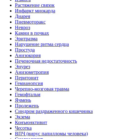
Растяжение связок
Инфаркт миокарда
Диарея
Пневмоторакс
Невроз
Камни в почках
Эритразма
Нарушение ритма сердца
Простуда
Анизокория
Печеночная недостаточность
Энурез
Анизометропия
Перитонит
Гемианопсия
Черепно-мозговая травма
Гемофтальм
Ячмень
Пролежень
Синдром раздраженного кишечника
Экзема
Конъюнктивит
Чесотка
ВПЧ (вирус папилломы человека)