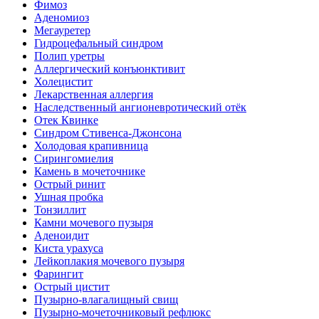
Фимоз
Аденомиоз
Мегауретер
Гидроцефальный синдром
Полип уретры
Аллергический конъюнктивит
Холецистит
Лекарственная аллергия
Наследственный ангионевротический отёк
Отек Квинке
Синдром Стивенса-Джонсона
Холодовая крапивница
Сирингомиелия
Камень в мочеточнике
Острый ринит
Ушная пробка
Тонзиллит
Камни мочевого пузыря
Аденоидит
Киста урахуса
Лейкоплакия мочевого пузыря
Фарингит
Острый цистит
Пузырно-влагалищный свищ
Пузырно-мочеточниковый рефлюкс