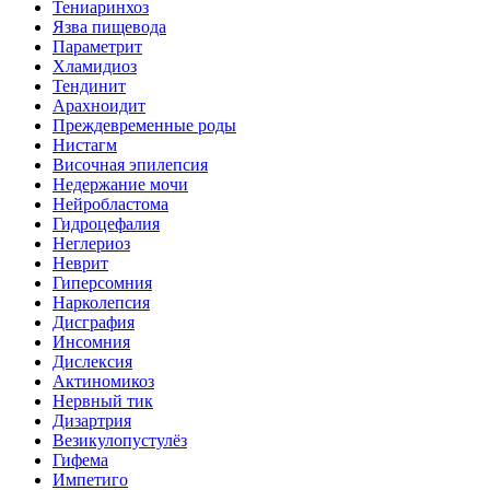
Тениаринхоз
Язва пищевода
Параметрит
Хламидиоз
Тендинит
Арахноидит
Преждевременные роды
Нистагм
Височная эпилепсия
Недержание мочи
Нейробластома
Гидроцефалия
Неглериоз
Неврит
Гиперсомния
Нарколепсия
Дисграфия
Инсомния
Дислексия
Актиномикоз
Нервный тик
Дизартрия
Везикулопустулёз
Гифема
Импетиго