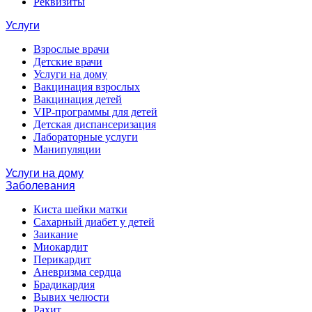
Реквизиты
Услуги
Взрослые врачи
Детские врачи
Услуги на дому
Вакцинация взрослых
Вакцинация детей
VIP-программы для детей
Детская диспансеризация
Лабораторные услуги
Манипуляции
Услуги на дому
Заболевания
Киста шейки матки
Сахарный диабет у детей
Заикание
Миокардит
Перикардит
Аневризма сердца
Брадикардия
Вывих челюсти
Рахит