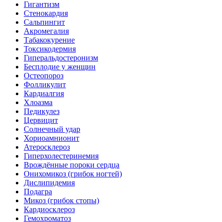
Гигантизм
Стенокардия
Сальпингит
Акромегалия
Табакокурение
Токсикодермия
Гиперальдостеронизм
Бесплодие у женщин
Остеопороз
Фолликулит
Кардиалгия
Хлоазма
Педикулез
Цервицит
Солнечный удар
Хориоамнионит
Атеросклероз
Гиперхолестеринемия
Врождённые пороки сердца
Онихомикоз (грибок ногтей)
Дислипидемия
Подагра
Микоз (грибок стопы)
Кардиосклероз
Гемохроматоз