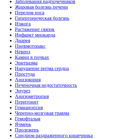
Заболевания надпочечников
Жировая болезнь печени
Перелом носа
Гипертоническая болезнь
Изжога
Растяжение связок
Инфаркт миокарда
Диарея
Пневмоторакс
Невроз
Камни в почках
Эритразма
Нарушение ритма сердца
Простуда
Анизокория
Печеночная недостаточность
Энурез
Анизометропия
Перитонит
Гемианопсия
Черепно-мозговая травма
Гемофтальм
Ячмень
Пролежень
Синдром раздраженного кишечника