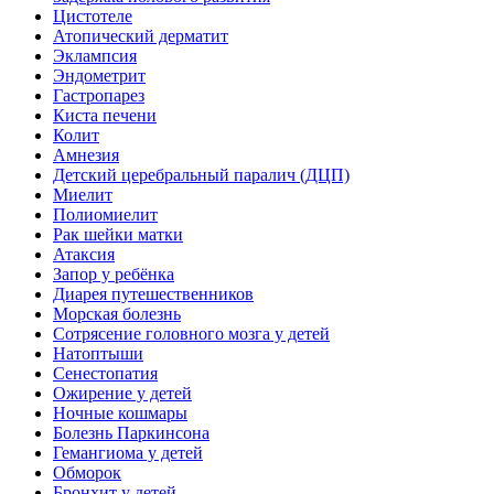
Цистотеле
Атопический дерматит
Эклампсия
Эндометрит
Гастропарез
Киста печени
Колит
Амнезия
Детский церебральный паралич (ДЦП)
Миелит
Полиомиелит
Рак шейки матки
Атаксия
Запор у ребёнка
Диарея путешественников
Морская болезнь
Сотрясение головного мозга у детей
Натоптыши
Сенестопатия
Ожирение у детей
Ночные кошмары
Болезнь Паркинсона
Гемангиома у детей
Обморок
Бронхит у детей