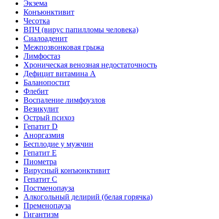
Экзема
Конъюнктивит
Чесотка
ВПЧ (вирус папилломы человека)
Сиалоаденит
Межпозвонковая грыжа
Лимфостаз
Хроническая венозная недостаточность
Дефицит витамина А
Баланопостит
Флебит
Воспаление лимфоузлов
Везикулит
Острый психоз
Гепатит D
Аноргазмия
Бесплодие у мужчин
Гепатит E
Пиометра
Вирусный конъюнктивит
Гепатит C
Постменопауза
Алкогольный делирий (белая горячка)
Пременопауза
Гигантизм