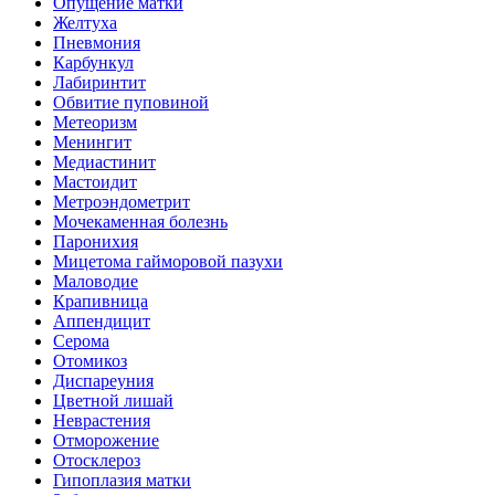
Опущение матки
Желтуха
Пневмония
Карбункул
Лабиринтит
Обвитие пуповиной
Метеоризм
Менингит
Медиастинит
Мастоидит
Метроэндометрит
Мочекаменная болезнь
Паронихия
Мицетома гайморовой пазухи
Маловодие
Крапивница
Аппендицит
Серома
Отомикоз
Диспареуния
Цветной лишай
Неврастения
Отморожение
Отосклероз
Гипоплазия матки