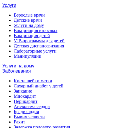
Услуги
Взрослые врачи
Детские врачи
Услуги на дому
Вакцинация взрослых
Вакцинация детей
VIP-программы для детей
Детская диспансеризация
Лабораторные услуги
Манипуляции
Услуги на дому
Заболевания
Киста шейки матки
Сахарный диабет у детей
Заикание
Миокардит
Перикардит
Аневризма сердца
Брадикардия
Вывих челюсти
Рахит
Задержка полового развития