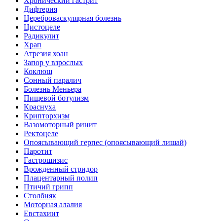
Хронический гастрит
Дифтерия
Цереброваскулярная болезнь
Цистоцеле
Радикулит
Храп
Атрезия хоан
Запор у взрослых
Коклюш
Сонный паралич
Болезнь Меньера
Пищевой ботулизм
Краснуха
Крипторхизм
Вазомоторный ринит
Ректоцеле
Опоясывающий герпес (опоясывающий лишай)
Паротит
Гастрошизис
Врожденный стридор
Плацентарный полип
Птичий грипп
Столбняк
Моторная алалия
Евстахиит