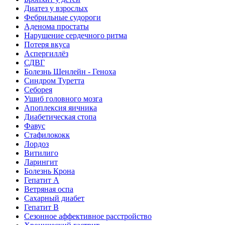
Диатез у взрослых
Фебрильные судороги
Аденома простаты
Нарушение сердечного ритма
Потеря вкуса
Аспергиллёз
СДВГ
Болезнь Шенлейн - Геноха
Синдром Туретта
Себорея
Ушиб головного мозга
Апоплексия яичника
Диабетическая стопа
Фавус
Стафилококк
Лордоз
Витилиго
Ларингит
Болезнь Крона
Гепатит A
Ветряная оспа
Сахарный диабет
Гепатит B
Сезонное аффективное расстройство