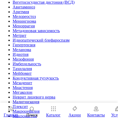
Вегетососудистая дистония (ВСД)
Авитаминоз
Аритмия
Мелореостоз
Менингиома
Меноррагия
Метадоновая зависимость
Метрит
Идиопатический блефароспазм
Гипертензия
Меланома
Идиотия
Мизофония
Имбецильность
Тахилалия
Мейбомит
Кондуктивная тугоухость
Мезаденит
Миастения
Мегаколон
Неврит лицевого нерва
Малигнизация
Плексит
Макроцефалия
Главная
Поиск
Каталог
Акции
Контакты
Усл
Макромастия