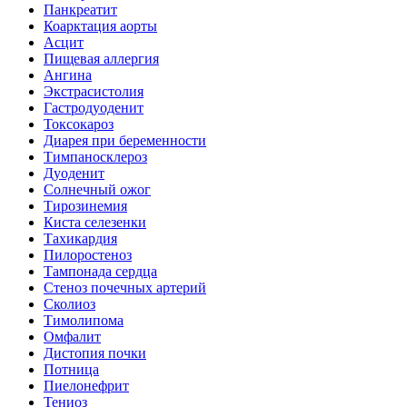
Панкреатит
Коарктация аорты
Асцит
Пищевая аллергия
Ангина
Экстрасистолия
Гастродуоденит
Токсокароз
Диарея при беременности
Тимпаносклероз
Дуоденит
Солнечный ожог
Тирозинемия
Киста селезенки
Тахикардия
Пилоростеноз
Тампонада сердца
Стеноз почечных артерий
Сколиоз
Тимолипома
Омфалит
Дистопия почки
Потница
Пиелонефрит
Тениоз