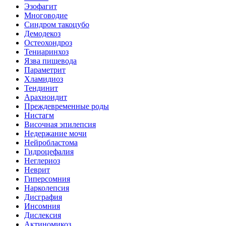
Эзофагит
Многоводие
Синдром такоцубо
Демодекоз
Остеохондроз
Тениаринхоз
Язва пищевода
Параметрит
Хламидиоз
Тендинит
Арахноидит
Преждевременные роды
Нистагм
Височная эпилепсия
Недержание мочи
Нейробластома
Гидроцефалия
Неглериоз
Неврит
Гиперсомния
Нарколепсия
Дисграфия
Инсомния
Дислексия
Актиномикоз