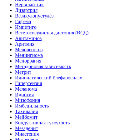
Нервный тик
Дизартрия
Везикулопустулёз
Гифема
Импетиго
Вегетососудистая дистония (ВСД)
Авитаминоз
Аритмия
Мелореостоз
Менингиома
Меноррагия
Метадоновая зависимость
Метрит
Идиопатический блефароспазм
Гипертензия
Меланома
Идиотия
Мизофония
Имбецильность
Тахилалия
Мейбомит
Кондуктивная тугоухость
Мезаденит
Миастения
Мегаколон