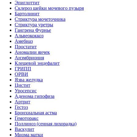
Эпиглоттит
Склероз шейки мочевого пузыря
Бартолинит
Стриктура мочеточника
Стриктура уретры
Гангрена Фурнье
Альвеококкоз
Амебиаз
Простатит
Аномалии яичек
Анэмбриония
Клещевой энцефалит
ГРИПП
ОРВИ
Язва желудка
Цистит
Уросепсис
Аденома гипофиза
Артрит
Гестоз
Бронхиальная астма
Гемоторакс
Поллиноз (сенная лихорадка)
Васкулит
Миома матки