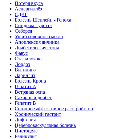
Потеря вкуса
Аспергиллёз
СДВГ
Болезнь Шенлейн - Геноха
Синдром Туретта
Себорея
Ушиб головного мозга
Апоплексия яичника
Диабетическая стопа
Фавус
Стафилококк
Лордоз
Витилиго
Ларингит
Болезнь Крона
Гепатит A
Ветряная оспа
Сахарный диабет
Гепатит B
Сезонное аффективное расстройство
Хронический гастрит
Дифтерия
Цереброваскулярная болезнь
Цистоцеле
Радикулит