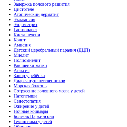
Задержка полового развития
Цистотеле
Атопический дерматит
Эклампсия
Эндометрит
Гастропарез
Киста печени
Колит
Амнезия
Детский церебральный паралич (ДЦП)
Миелит
Полиомиелит
Рак шейки матки
Атаксия
Запор у ребёнка
Диарея путешественников
Морская болезнь
Сотрясение головного мозга у детей
Натоптыши
Сенестопатия
Ожирение у детей
Ночные кошмары
Болезнь Паркинсона
Гемангиома у детей
Обморок