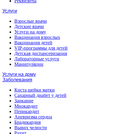
Реквизиты
Услуги
Взрослые врачи
Детские врачи
Услуги на дому
Вакцинация взрослых
Вакцинация детей
VIP-программы для детей
Детская диспансеризация
Лабораторные услуги
Манипуляции
Услуги на дому
Заболевания
Киста шейки матки
Сахарный диабет у детей
Заикание
Миокардит
Перикардит
Аневризма сердца
Брадикардия
Вывих челюсти
Рахит