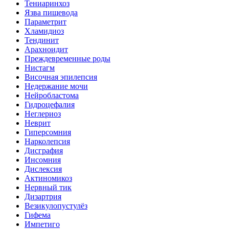
Тениаринхоз
Язва пищевода
Параметрит
Хламидиоз
Тендинит
Арахноидит
Преждевременные роды
Нистагм
Височная эпилепсия
Недержание мочи
Нейробластома
Гидроцефалия
Неглериоз
Неврит
Гиперсомния
Нарколепсия
Дисграфия
Инсомния
Дислексия
Актиномикоз
Нервный тик
Дизартрия
Везикулопустулёз
Гифема
Импетиго