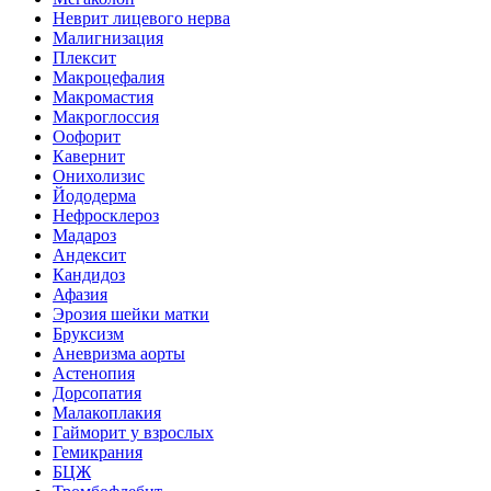
Неврит лицевого нерва
Малигнизация
Плексит
Макроцефалия
Макромастия
Макроглоссия
Оофорит
Кавернит
Онихолизис
Йододерма
Нефросклероз
Мадароз
Андексит
Кандидоз
Афазия
Эрозия шейки матки
Бруксизм
Аневризма аорты
Астенопия
Дорсопатия
Малакоплакия
Гайморит у взрослых
Гемикрания
БЦЖ