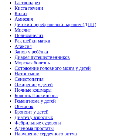
Гастропарез
Киста печени
Колит
Амнезия
Детский церебральный паралич (ДЦП)
Миелит
Полиомиелит
Рак шейки матки
Атаксия
Запор у ребёнка
Диарея путешественников
Морская болезнь
Сотрясение головного мозга у детей
Натоптыши
Сенестопатия
Ожирение у детей
Ночные кошмары
Болезнь Паркинсона
Гемангиома у детей
Обморок
Бронхит у детей
Диатез у взрослых
Фебрильные судороги
Аденома простаты
Нарушение сердечного ритма