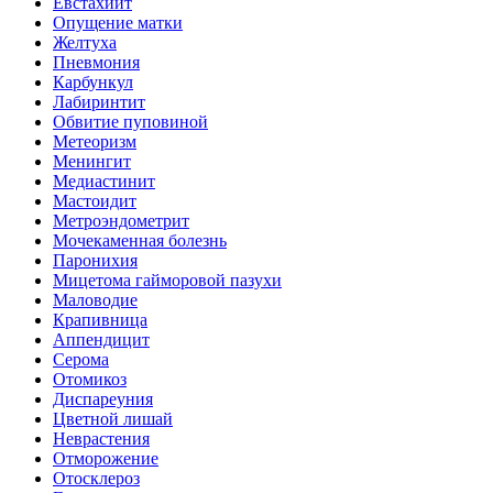
Евстахиит
Опущение матки
Желтуха
Пневмония
Карбункул
Лабиринтит
Обвитие пуповиной
Метеоризм
Менингит
Медиастинит
Мастоидит
Метроэндометрит
Мочекаменная болезнь
Паронихия
Мицетома гайморовой пазухи
Маловодие
Крапивница
Аппендицит
Серома
Отомикоз
Диспареуния
Цветной лишай
Неврастения
Отморожение
Отосклероз