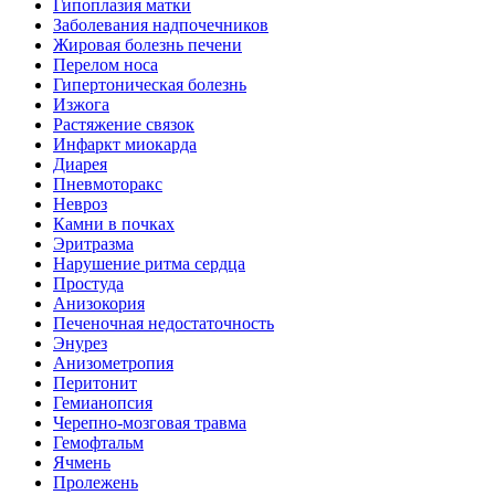
Гипоплазия матки
Заболевания надпочечников
Жировая болезнь печени
Перелом носа
Гипертоническая болезнь
Изжога
Растяжение связок
Инфаркт миокарда
Диарея
Пневмоторакс
Невроз
Камни в почках
Эритразма
Нарушение ритма сердца
Простуда
Анизокория
Печеночная недостаточность
Энурез
Анизометропия
Перитонит
Гемианопсия
Черепно-мозговая травма
Гемофтальм
Ячмень
Пролежень