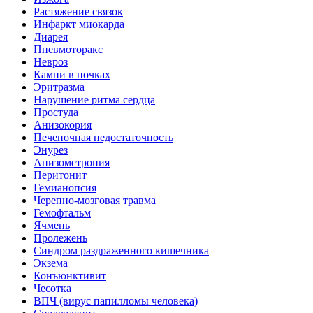
Растяжение связок
Инфаркт миокарда
Диарея
Пневмоторакс
Невроз
Камни в почках
Эритразма
Нарушение ритма сердца
Простуда
Анизокория
Печеночная недостаточность
Энурез
Анизометропия
Перитонит
Гемианопсия
Черепно-мозговая травма
Гемофтальм
Ячмень
Пролежень
Синдром раздраженного кишечника
Экзема
Конъюнктивит
Чесотка
ВПЧ (вирус папилломы человека)