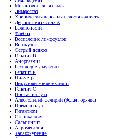
Сиалоаденит
Межпозвонковая грыжа
Лимфостаз
Хроническая венозная недостаточность
Дефицит витамина А
Баланопостит
Флебит
Воспаление лимфоузлов
Везикулит
Острый психоз
Гепатит D
Аноргазмия
Бесплодие у мужчин
Гепатит E
Пиометра
Вирусный конъюнктивит
Гепатит C
Постменопауза
Алкогольный делирий (белая горячка)
Пременопауза
Гигантизм
Стенокардия
Сальпингит
Акромегалия
Табакокурение