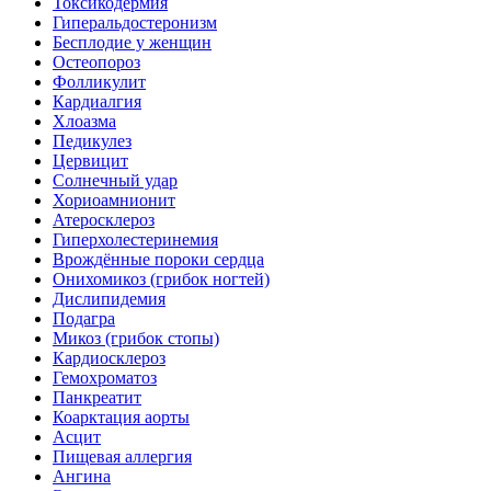
Токсикодермия
Гиперальдостеронизм
Бесплодие у женщин
Остеопороз
Фолликулит
Кардиалгия
Хлоазма
Педикулез
Цервицит
Солнечный удар
Хориоамнионит
Атеросклероз
Гиперхолестеринемия
Врождённые пороки сердца
Онихомикоз (грибок ногтей)
Дислипидемия
Подагра
Микоз (грибок стопы)
Кардиосклероз
Гемохроматоз
Панкреатит
Коарктация аорты
Асцит
Пищевая аллергия
Ангина