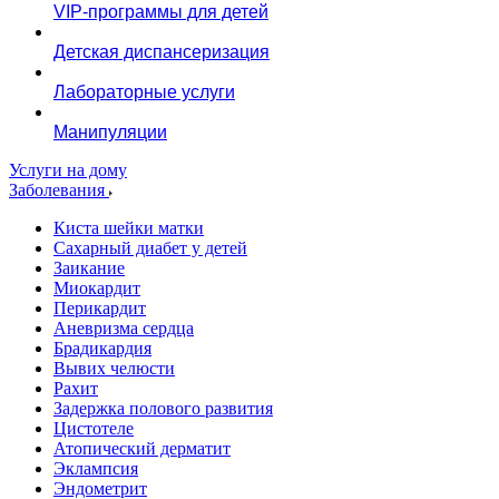
VIP-программы для детей
Детская диспансеризация
Лабораторные услуги
Манипуляции
Услуги на дому
Заболевания
Киста шейки матки
Сахарный диабет у детей
Заикание
Миокардит
Перикардит
Аневризма сердца
Брадикардия
Вывих челюсти
Рахит
Задержка полового развития
Цистотеле
Атопический дерматит
Эклампсия
Эндометрит