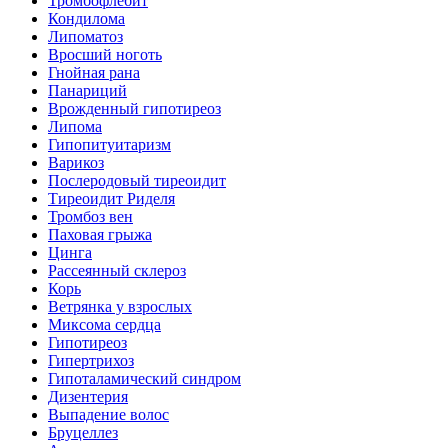
Тромбофлебит
Кондилома
Липоматоз
Вросший ноготь
Гнойная рана
Панариций
Врожденный гипотиреоз
Липома
Гипопитуитаризм
Варикоз
Послеродовый тиреоидит
Тиреоидит Риделя
Тромбоз вен
Паховая грыжа
Цинга
Рассеянный склероз
Корь
Ветрянка у взрослых
Миксома сердца
Гипотиреоз
Гипертрихоз
Гипоталамический синдром
Дизентерия
Выпадение волос
Бруцеллез