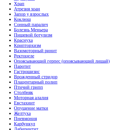
Храп
Атрезия хоан
Запор у взрослых
Коклюш
Сонный паралич
Болезнь Меньера
Пищевой ботулизм
Краснуха
Крипторхизм
Вазомоторный ринит
Ректоцеле
Опоясывающий герпес (опоясывающий лишай)
Паротит
Гастрошизис
Врожденный стридор
Плацентарный полип
Птичий грипп
Столбняк
Моторная алалия
Евстахиит
Опущение матки
Желтуха
Пневмония
Карбункул
Лабиринтит