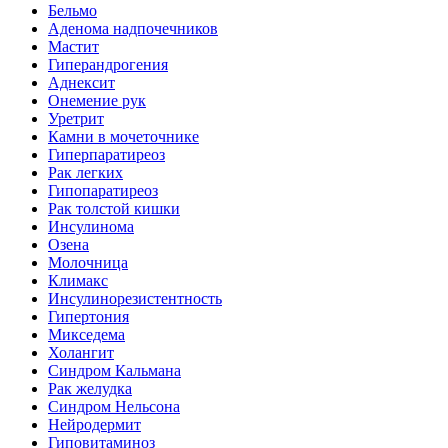
Бельмо
Аденома надпочечников
Мастит
Гиперандрогения
Аднексит
Онемение рук
Уретрит
Камни в мочеточнике
Гиперпаратиреоз
Рак легких
Гипопаратиреоз
Рак толстой кишки
Инсулинома
Озена
Молочница
Климакс
Инсулинорезистентность
Гипертония
Микседема
Холангит
Синдром Кальмана
Рак желудка
Синдром Нельсона
Нейродермит
Гиповитаминоз