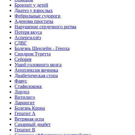
Бронхит у детей
Диатез у взрослых
Фебрильные судороги
Аденома простаты
Нарушение сердечного ритма
Потеря вкуса
Аспергиллёз
СДВГ
Болезнь Шенлейн - Геноха
Синдром Туретта
Себорея
Ушиб головного мозга
Апоплексия яичника
Диабетическая стопа
Фавус
Стафилококк
Лордоз
Витилиго
Ларингит
Болезнь Крона
Гепатит A
Ветряная оспа
Сахарный диабет
Гепатит B