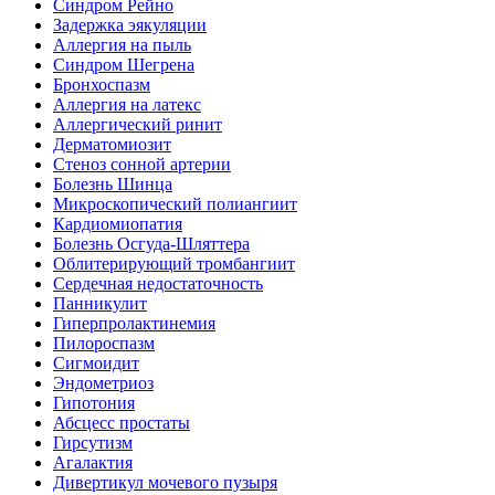
Синдром Рейно
Задержка эякуляции
Аллергия на пыль
Синдром Шегрена
Бронхоспазм
Аллергия на латекс
Аллергический ринит
Дерматомиозит
Стеноз сонной артерии
Болезнь Шинца
Микроскопический полиангиит
Кардиомиопатия
Болезнь Осгуда-Шляттера
Облитерирующий тромбангиит
Сердечная недостаточность
Панникулит
Гиперпролактинемия
Пилороспазм
Сигмоидит
Эндометриоз
Гипотония
Абсцесс простаты
Гирсутизм
Агалактия
Дивертикул мочевого пузыря