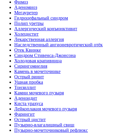
Фимоз
Аденомиоз
Мегауретер
Гидроцефальный синдром
Полип уретры
Аллергический конъюнктивит
Холецистит
Лекарственная аллергия
Наследственный ангионевротический отёк
Отек Квинке
Синдром Стивенса-Джонсона
Холодовая крапивница
Сирингомиелия
Камень в мочеточнике
Острый ринит
Ушная пробка
Тонзиллит
Камни мочевого пузыря
Аденоидит
Киста урахуса
Лейкоплакия мочевого пузыря
Фарингит
Острый цистит
Пузырно-влагалищный свищ
Пузырно-мочеточниковый рефлюкс