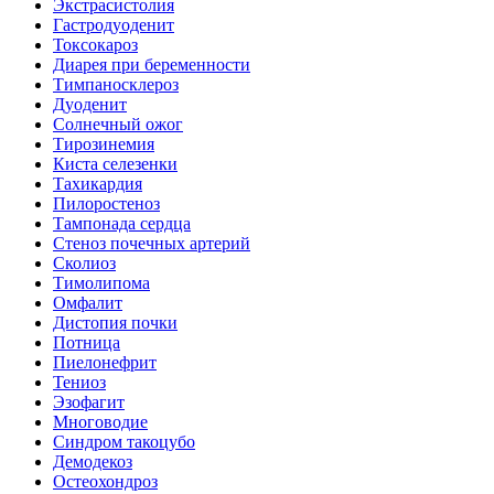
Экстрасистолия
Гастродуоденит
Токсокароз
Диарея при беременности
Тимпаносклероз
Дуоденит
Солнечный ожог
Тирозинемия
Киста селезенки
Тахикардия
Пилоростеноз
Тампонада сердца
Стеноз почечных артерий
Сколиоз
Тимолипома
Омфалит
Дистопия почки
Потница
Пиелонефрит
Тениоз
Эзофагит
Многоводие
Синдром такоцубо
Демодекоз
Остеохондроз