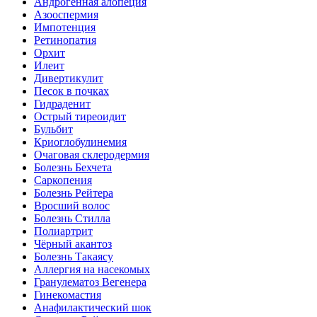
Андрогенная алопеция
Азооспермия
Импотенция
Ретинопатия
Орхит
Илеит
Дивертикулит
Песок в почках
Гидраденит
Острый тиреоидит
Бульбит
Криоглобулинемия
Очаговая склеродермия
Болезнь Бехчета
Саркопения
Болезнь Рейтера
Вросший волос
Болезнь Стилла
Полиартрит
Чёрный акантоз
Болезнь Такаясу
Аллергия на насекомых
Гранулематоз Вегенера
Гинекомастия
Анафилактический шок