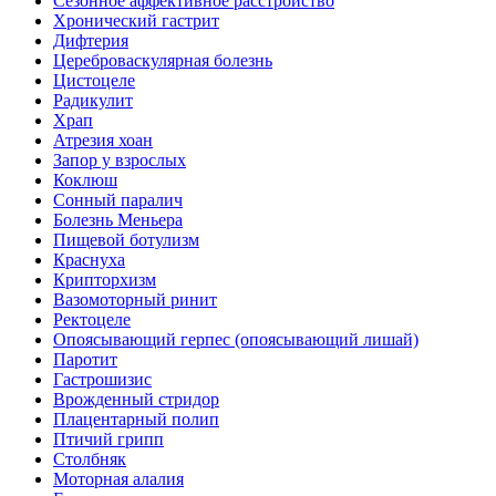
Сезонное аффективное расстройство
Хронический гастрит
Дифтерия
Цереброваскулярная болезнь
Цистоцеле
Радикулит
Храп
Атрезия хоан
Запор у взрослых
Коклюш
Сонный паралич
Болезнь Меньера
Пищевой ботулизм
Краснуха
Крипторхизм
Вазомоторный ринит
Ректоцеле
Опоясывающий герпес (опоясывающий лишай)
Паротит
Гастрошизис
Врожденный стридор
Плацентарный полип
Птичий грипп
Столбняк
Моторная алалия