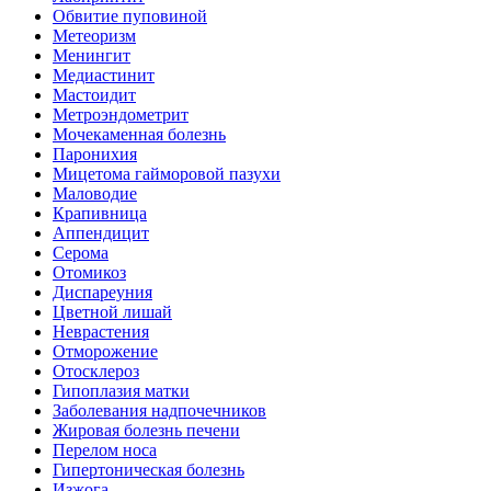
Обвитие пуповиной
Метеоризм
Менингит
Медиастинит
Мастоидит
Метроэндометрит
Мочекаменная болезнь
Паронихия
Мицетома гайморовой пазухи
Маловодие
Крапивница
Аппендицит
Серома
Отомикоз
Диспареуния
Цветной лишай
Неврастения
Отморожение
Отосклероз
Гипоплазия матки
Заболевания надпочечников
Жировая болезнь печени
Перелом носа
Гипертоническая болезнь
Изжога