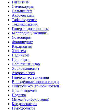
Гигантизм
Стенокардия
Сальпингит
Акромегалия
Табакокурение
Токсикодермия
Гиперальдостеронизм
Бесплодие у женщин
Остеопороз
Фолликулит
Кардиалгия
Хлоазма
Педикулез
Цервицит
Солнечный удар
Хориоамнионит
Атеросклероз
Гиперхолестеринемия
Врождённые пороки сердца
Онихомикоз (грибок ногтей)
Дислипидемия
Подагра
Микоз (грибок стопы)
Кардиосклероз
Гемохроматоз