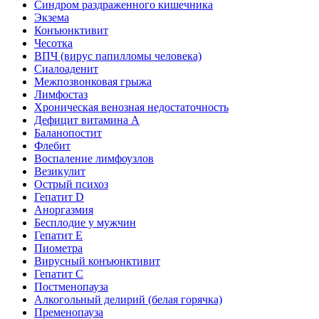
Синдром раздраженного кишечника
Экзема
Конъюнктивит
Чесотка
ВПЧ (вирус папилломы человека)
Сиалоаденит
Межпозвонковая грыжа
Лимфостаз
Хроническая венозная недостаточность
Дефицит витамина А
Баланопостит
Флебит
Воспаление лимфоузлов
Везикулит
Острый психоз
Гепатит D
Аноргазмия
Бесплодие у мужчин
Гепатит E
Пиометра
Вирусный конъюнктивит
Гепатит C
Постменопауза
Алкогольный делирий (белая горячка)
Пременопауза