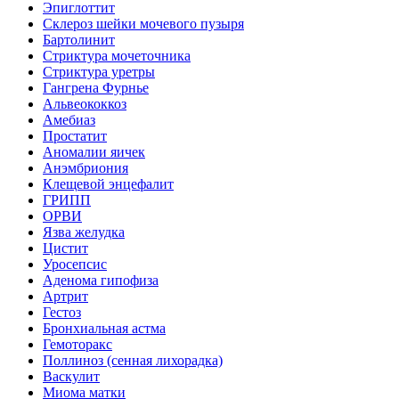
Эпиглоттит
Склероз шейки мочевого пузыря
Бартолинит
Стриктура мочеточника
Стриктура уретры
Гангрена Фурнье
Альвеококкоз
Амебиаз
Простатит
Аномалии яичек
Анэмбриония
Клещевой энцефалит
ГРИПП
ОРВИ
Язва желудка
Цистит
Уросепсис
Аденома гипофиза
Артрит
Гестоз
Бронхиальная астма
Гемоторакс
Поллиноз (сенная лихорадка)
Васкулит
Миома матки