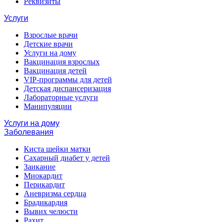
Реквизиты
Услуги
Взрослые врачи
Детские врачи
Услуги на дому
Вакцинация взрослых
Вакцинация детей
VIP-программы для детей
Детская диспансеризация
Лабораторные услуги
Манипуляции
Услуги на дому
Заболевания
Киста шейки матки
Сахарный диабет у детей
Заикание
Миокардит
Перикардит
Аневризма сердца
Брадикардия
Вывих челюсти
Рахит