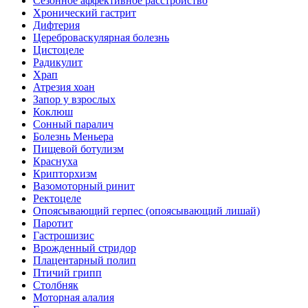
Сезонное аффективное расстройство
Хронический гастрит
Дифтерия
Цереброваскулярная болезнь
Цистоцеле
Радикулит
Храп
Атрезия хоан
Запор у взрослых
Коклюш
Сонный паралич
Болезнь Меньера
Пищевой ботулизм
Краснуха
Крипторхизм
Вазомоторный ринит
Ректоцеле
Опоясывающий герпес (опоясывающий лишай)
Паротит
Гастрошизис
Врожденный стридор
Плацентарный полип
Птичий грипп
Столбняк
Моторная алалия