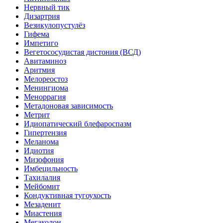
Нервный тик
Дизартрия
Везикулопустулёз
Гифема
Импетиго
Вегетососудистая дистония (ВСД)
Авитаминоз
Аритмия
Мелореостоз
Менингиома
Меноррагия
Метадоновая зависимость
Метрит
Идиопатический блефароспазм
Гипертензия
Меланома
Идиотия
Мизофония
Имбецильность
Тахилалия
Мейбомит
Кондуктивная тугоухость
Мезаденит
Миастения
Мегаколон