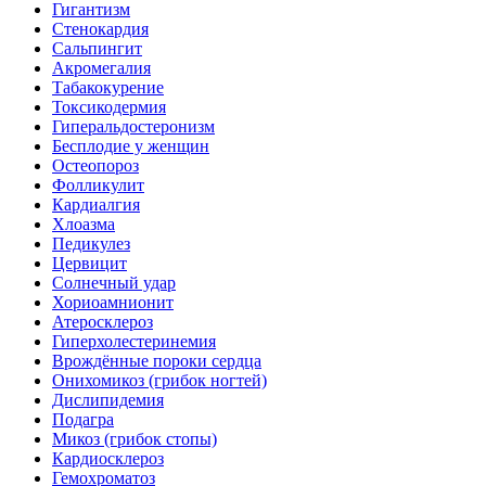
Гигантизм
Стенокардия
Сальпингит
Акромегалия
Табакокурение
Токсикодермия
Гиперальдостеронизм
Бесплодие у женщин
Остеопороз
Фолликулит
Кардиалгия
Хлоазма
Педикулез
Цервицит
Солнечный удар
Хориоамнионит
Атеросклероз
Гиперхолестеринемия
Врождённые пороки сердца
Онихомикоз (грибок ногтей)
Дислипидемия
Подагра
Микоз (грибок стопы)
Кардиосклероз
Гемохроматоз