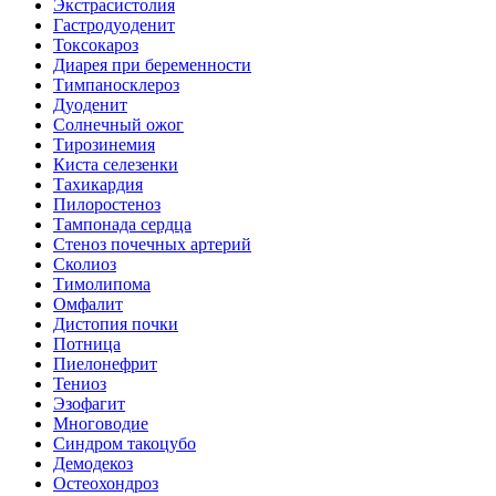
Экстрасистолия
Гастродуоденит
Токсокароз
Диарея при беременности
Тимпаносклероз
Дуоденит
Солнечный ожог
Тирозинемия
Киста селезенки
Тахикардия
Пилоростеноз
Тампонада сердца
Стеноз почечных артерий
Сколиоз
Тимолипома
Омфалит
Дистопия почки
Потница
Пиелонефрит
Тениоз
Эзофагит
Многоводие
Синдром такоцубо
Демодекоз
Остеохондроз