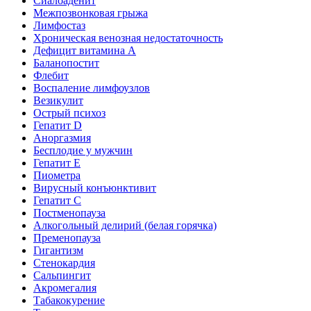
Сиалоаденит
Межпозвонковая грыжа
Лимфостаз
Хроническая венозная недостаточность
Дефицит витамина А
Баланопостит
Флебит
Воспаление лимфоузлов
Везикулит
Острый психоз
Гепатит D
Аноргазмия
Бесплодие у мужчин
Гепатит E
Пиометра
Вирусный конъюнктивит
Гепатит C
Постменопауза
Алкогольный делирий (белая горячка)
Пременопауза
Гигантизм
Стенокардия
Сальпингит
Акромегалия
Табакокурение