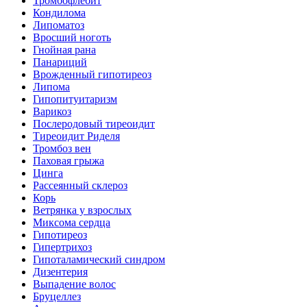
Тромбофлебит
Кондилома
Липоматоз
Вросший ноготь
Гнойная рана
Панариций
Врожденный гипотиреоз
Липома
Гипопитуитаризм
Варикоз
Послеродовый тиреоидит
Тиреоидит Риделя
Тромбоз вен
Паховая грыжа
Цинга
Рассеянный склероз
Корь
Ветрянка у взрослых
Миксома сердца
Гипотиреоз
Гипертрихоз
Гипоталамический синдром
Дизентерия
Выпадение волос
Бруцеллез