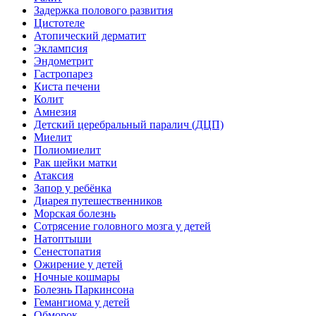
Задержка полового развития
Цистотеле
Атопический дерматит
Эклампсия
Эндометрит
Гастропарез
Киста печени
Колит
Амнезия
Детский церебральный паралич (ДЦП)
Миелит
Полиомиелит
Рак шейки матки
Атаксия
Запор у ребёнка
Диарея путешественников
Морская болезнь
Сотрясение головного мозга у детей
Натоптыши
Сенестопатия
Ожирение у детей
Ночные кошмары
Болезнь Паркинсона
Гемангиома у детей
Обморок