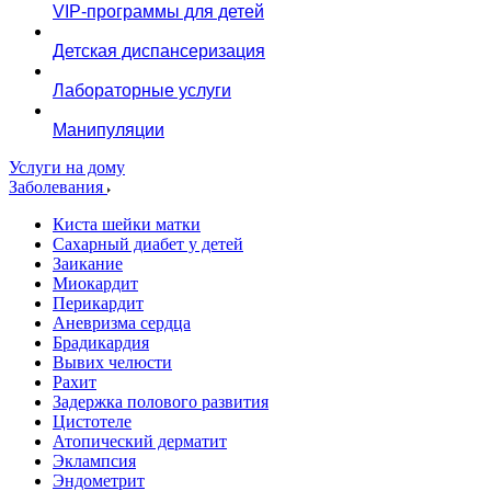
VIP-программы для детей
Детская диспансеризация
Лабораторные услуги
Манипуляции
Услуги на дому
Заболевания
Киста шейки матки
Сахарный диабет у детей
Заикание
Миокардит
Перикардит
Аневризма сердца
Брадикардия
Вывих челюсти
Рахит
Задержка полового развития
Цистотеле
Атопический дерматит
Эклампсия
Эндометрит