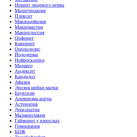
Неврит лицевого нерва
Малигнизация
Плексит
Макроцефалия
Макромастия
Макроглоссия
Оофорит
Кавернит
Онихолизис
Йододерма
Нефросклероз
Мадароз
Андексит
Кандидоз
Афазия
Эрозия шейки матки
Бруксизм
Аневризма аорты
Астенопия
Дорсопатия
Малакоплакия
Гайморит у взрослых
Гемикрания
БЦЖ