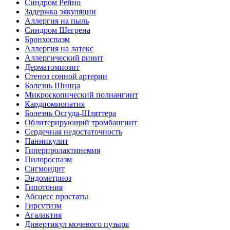
Синдром Рейно
Задержка эякуляции
Аллергия на пыль
Синдром Шегрена
Бронхоспазм
Аллергия на латекс
Аллергический ринит
Дерматомиозит
Стеноз сонной артерии
Болезнь Шинца
Микроскопический полиангиит
Кардиомиопатия
Болезнь Осгуда-Шляттера
Облитерирующий тромбангиит
Сердечная недостаточность
Панникулит
Гиперпролактинемия
Пилороспазм
Сигмоидит
Эндометриоз
Гипотония
Абсцесс простаты
Гирсутизм
Агалактия
Дивертикул мочевого пузыря