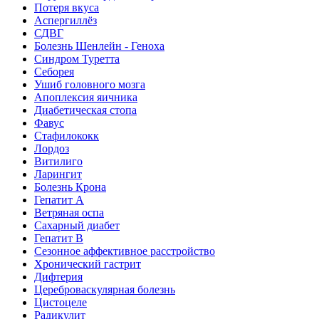
Потеря вкуса
Аспергиллёз
СДВГ
Болезнь Шенлейн - Геноха
Синдром Туретта
Себорея
Ушиб головного мозга
Апоплексия яичника
Диабетическая стопа
Фавус
Стафилококк
Лордоз
Витилиго
Ларингит
Болезнь Крона
Гепатит A
Ветряная оспа
Сахарный диабет
Гепатит B
Сезонное аффективное расстройство
Хронический гастрит
Дифтерия
Цереброваскулярная болезнь
Цистоцеле
Радикулит