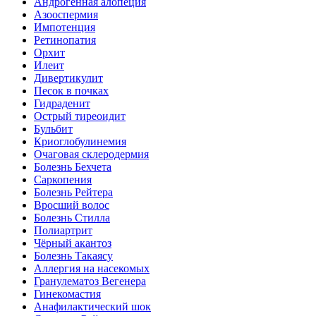
Андрогенная алопеция
Азооспермия
Импотенция
Ретинопатия
Орхит
Илеит
Дивертикулит
Песок в почках
Гидраденит
Острый тиреоидит
Бульбит
Криоглобулинемия
Очаговая склеродермия
Болезнь Бехчета
Саркопения
Болезнь Рейтера
Вросший волос
Болезнь Стилла
Полиартрит
Чёрный акантоз
Болезнь Такаясу
Аллергия на насекомых
Гранулематоз Вегенера
Гинекомастия
Анафилактический шок