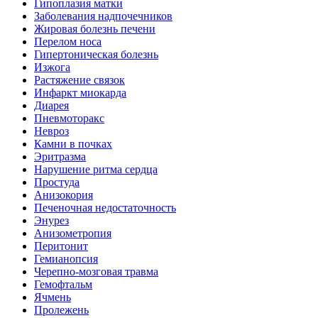
Гипоплазия матки
Заболевания надпочечников
Жировая болезнь печени
Перелом носа
Гипертоническая болезнь
Изжога
Растяжение связок
Инфаркт миокарда
Диарея
Пневмоторакс
Невроз
Камни в почках
Эритразма
Нарушение ритма сердца
Простуда
Анизокория
Печеночная недостаточность
Энурез
Анизометропия
Перитонит
Гемианопсия
Черепно-мозговая травма
Гемофтальм
Ячмень
Пролежень