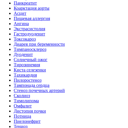
Панкреатит
Коарктация аорты
Асцит
Пищевая аллергия
Ангина
Экстрасистолия
Гастродуоденит
Токсокароз
Диарея при беременности
Тимпаносклероз
Дуоденит
Солнечный ожог
Тирозинемия
Киста селезенки
Тахикардия
Пилоростеноз
Тампонада сердца
Стеноз почечных артерий
Сколиоз
Тимолипома
Омфалит
Дистопия почки
Потница
Пиелонефрит
Тениоз