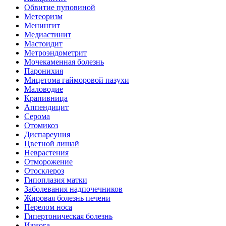
Обвитие пуповиной
Метеоризм
Менингит
Медиастинит
Мастоидит
Метроэндометрит
Мочекаменная болезнь
Паронихия
Мицетома гайморовой пазухи
Маловодие
Крапивница
Аппендицит
Серома
Отомикоз
Диспареуния
Цветной лишай
Неврастения
Отморожение
Отосклероз
Гипоплазия матки
Заболевания надпочечников
Жировая болезнь печени
Перелом носа
Гипертоническая болезнь
Изжога