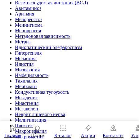
Вегетососудистая дистония (ВСД)
Авитаминоз
Аритмия
Мелореостоз
Менингиома
Меноррагия
Метадоновая зависимость
Метрит
Идиопатический блефароспазм
Гипертензия
Меланома
Идиотия
Мизофония
Имбецильность
Тахилалия
Мейбомит
Кондуктивная тугоухость
Мезаденит
Миастения
Мегаколон
Неврит лицевого нерва
Малигнизация
Плексит
Макроцефалия
Главная
Поиск
Каталог
Акции
Контакты
Усл
Макромастия