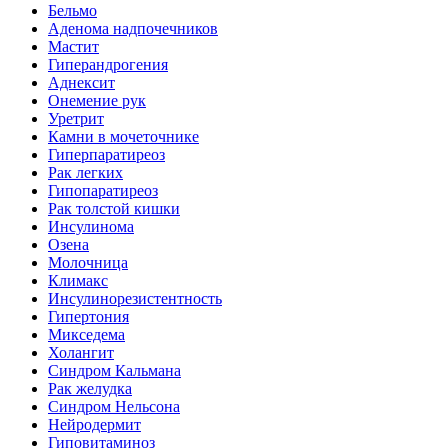
Бельмо
Аденома надпочечников
Мастит
Гиперандрогения
Аднексит
Онемение рук
Уретрит
Камни в мочеточнике
Гиперпаратиреоз
Рак легких
Гипопаратиреоз
Рак толстой кишки
Инсулинома
Озена
Молочница
Климакс
Инсулинорезистентность
Гипертония
Микседема
Холангит
Синдром Кальмана
Рак желудка
Синдром Нельсона
Нейродермит
Гиповитаминоз