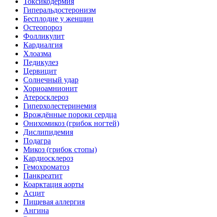
Токсикодермия
Гиперальдостеронизм
Бесплодие у женщин
Остеопороз
Фолликулит
Кардиалгия
Хлоазма
Педикулез
Цервицит
Солнечный удар
Хориоамнионит
Атеросклероз
Гиперхолестеринемия
Врождённые пороки сердца
Онихомикоз (грибок ногтей)
Дислипидемия
Подагра
Микоз (грибок стопы)
Кардиосклероз
Гемохроматоз
Панкреатит
Коарктация аорты
Асцит
Пищевая аллергия
Ангина