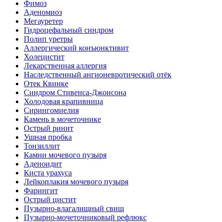
Фимоз
Аденомиоз
Мегауретер
Гидроцефальный синдром
Полип уретры
Аллергический конъюнктивит
Холецистит
Лекарственная аллергия
Наследственный ангионевротический отёк
Отек Квинке
Синдром Стивенса-Джонсона
Холодовая крапивница
Сирингомиелия
Камень в мочеточнике
Острый ринит
Ушная пробка
Тонзиллит
Камни мочевого пузыря
Аденоидит
Киста урахуса
Лейкоплакия мочевого пузыря
Фарингит
Острый цистит
Пузырно-влагалищный свищ
Пузырно-мочеточниковый рефлюкс