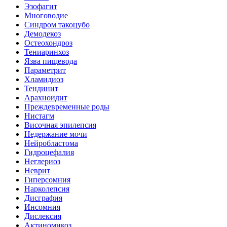
Эзофагит
Многоводие
Синдром такоцубо
Демодекоз
Остеохондроз
Тениаринхоз
Язва пищевода
Параметрит
Хламидиоз
Тендинит
Арахноидит
Преждевременные роды
Нистагм
Височная эпилепсия
Недержание мочи
Нейробластома
Гидроцефалия
Неглериоз
Неврит
Гиперсомния
Нарколепсия
Дисграфия
Инсомния
Дислексия
Актиномикоз