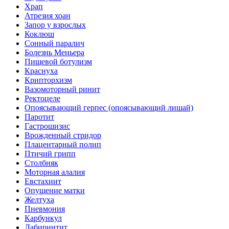
Храп
Атрезия хоан
Запор у взрослых
Коклюш
Сонный паралич
Болезнь Меньера
Пищевой ботулизм
Краснуха
Крипторхизм
Вазомоторный ринит
Ректоцеле
Опоясывающий герпес (опоясывающий лишай)
Паротит
Гастрошизис
Врожденный стридор
Плацентарный полип
Птичий грипп
Столбняк
Моторная алалия
Евстахиит
Опущение матки
Желтуха
Пневмония
Карбункул
Лабиринтит