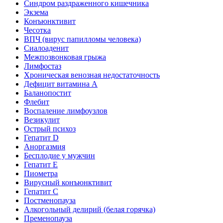
Синдром раздраженного кишечника
Экзема
Конъюнктивит
Чесотка
ВПЧ (вирус папилломы человека)
Сиалоаденит
Межпозвонковая грыжа
Лимфостаз
Хроническая венозная недостаточность
Дефицит витамина А
Баланопостит
Флебит
Воспаление лимфоузлов
Везикулит
Острый психоз
Гепатит D
Аноргазмия
Бесплодие у мужчин
Гепатит E
Пиометра
Вирусный конъюнктивит
Гепатит C
Постменопауза
Алкогольный делирий (белая горячка)
Пременопауза