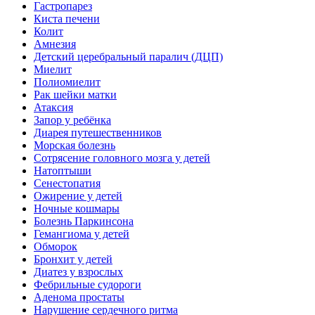
Гастропарез
Киста печени
Колит
Амнезия
Детский церебральный паралич (ДЦП)
Миелит
Полиомиелит
Рак шейки матки
Атаксия
Запор у ребёнка
Диарея путешественников
Морская болезнь
Сотрясение головного мозга у детей
Натоптыши
Сенестопатия
Ожирение у детей
Ночные кошмары
Болезнь Паркинсона
Гемангиома у детей
Обморок
Бронхит у детей
Диатез у взрослых
Фебрильные судороги
Аденома простаты
Нарушение сердечного ритма