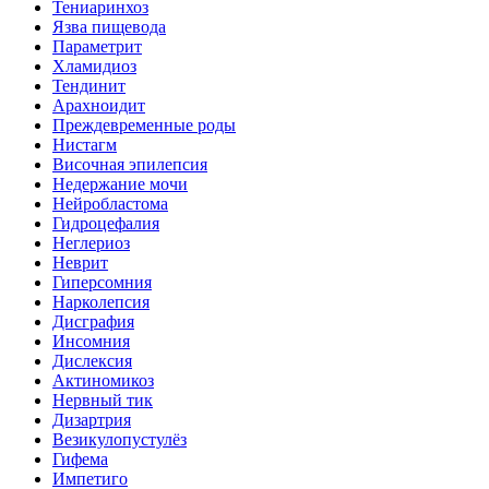
Тениаринхоз
Язва пищевода
Параметрит
Хламидиоз
Тендинит
Арахноидит
Преждевременные роды
Нистагм
Височная эпилепсия
Недержание мочи
Нейробластома
Гидроцефалия
Неглериоз
Неврит
Гиперсомния
Нарколепсия
Дисграфия
Инсомния
Дислексия
Актиномикоз
Нервный тик
Дизартрия
Везикулопустулёз
Гифема
Импетиго