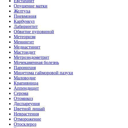
Евстахиит
Опущение матки
Желтуха
Пневмония
Карбункул
Лабиринтит
Обвитие пуповиной
Метеоризм
Менингит
Медиастинит
Мастоидит
Метроэндометрит
Мочекаменная болезнь
Паронихия
Мицетома гайморовой пазухи
Маловодие
Крапивница
Аппендицит
Серома
Отомикоз
Диспареуния
Цветной лишай
Неврастения
Отморожение
Отосклероз