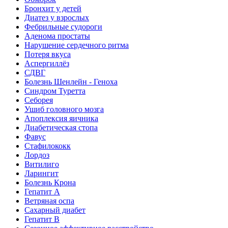
Бронхит у детей
Диатез у взрослых
Фебрильные судороги
Аденома простаты
Нарушение сердечного ритма
Потеря вкуса
Аспергиллёз
СДВГ
Болезнь Шенлейн - Геноха
Синдром Туретта
Себорея
Ушиб головного мозга
Апоплексия яичника
Диабетическая стопа
Фавус
Стафилококк
Лордоз
Витилиго
Ларингит
Болезнь Крона
Гепатит A
Ветряная оспа
Сахарный диабет
Гепатит B