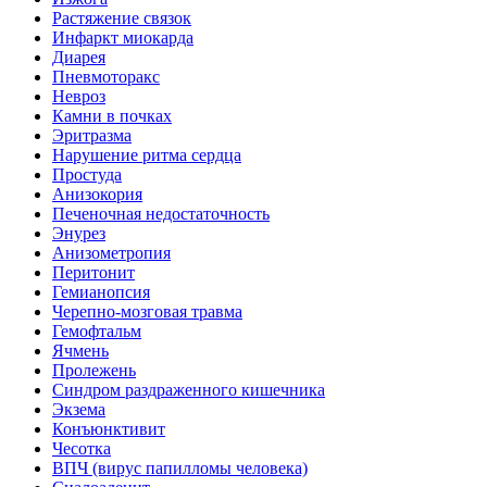
Растяжение связок
Инфаркт миокарда
Диарея
Пневмоторакс
Невроз
Камни в почках
Эритразма
Нарушение ритма сердца
Простуда
Анизокория
Печеночная недостаточность
Энурез
Анизометропия
Перитонит
Гемианопсия
Черепно-мозговая травма
Гемофтальм
Ячмень
Пролежень
Синдром раздраженного кишечника
Экзема
Конъюнктивит
Чесотка
ВПЧ (вирус папилломы человека)