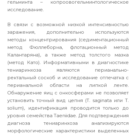
гельминта – копроовогельминтологическое
исследование.
В связи с возможной низкой интенсивностью
заражения, дополнительно используются
методы концентрирования (седиментационный
метод Фюллеборна, флотационный метод
Калантаряна), а также метод толстого мазка
(метод Като). Информативными в диагностике
тениаринхоза являются перианально-
ректальный соскоб и исследование отпечатка с
перианальной области на липкой ленте.
Обнаружение яиц с онкосферами не позволяет
установить точный вид цепня (T. saginata или T.
solium), идентификация проводится только до
уровня семейства Taeniidae. Для подтверждения
диагноза тениаринхоза анализируются
морфологические характеристики выделенных