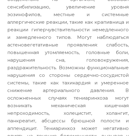
сенсибилизацию, увеличение уровня
эозинофилов, местные и системные
аллергические реакции, такие как крапивница и
реакции гиперчувствительности немедленного
и замедленного типов. Могут наблюдаться
астеновегетативные проявления: слабость,
повышенная утомляемость, головные боли,
нарушения сна, головокружения,
раздражительность. Возможны функциональные
нарушения со стороны сердечно-сосудистой
системы, такие как тахикардия и умеренное
снижение артериального давления. В
осложненных случаях тениаринхоза могут
возникать механическая кишечная
непроходимость, холецистит, холангит,
панкреатит, абсцессы брюшной полости и
аппендицит. Тениаринхоз может негативно
влиять на течение беременности, вызывая у