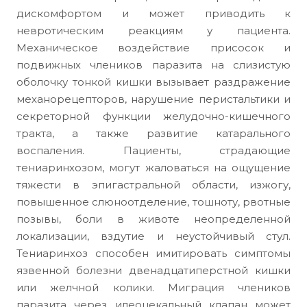
дискомфортом и может приводить к
невротическим реакциям у пациента.
Механическое воздействие присосок и
подвижных члеников паразита на слизистую
оболочку тонкой кишки вызывает раздражение
механорецепторов, нарушение перистальтики и
секреторной функции желудочно-кишечного
тракта, а также развитие катарального
воспаления. Пациенты, страдающие
тениаринхозом, могут жаловаться на ощущение
тяжести в эпигастральной области, изжогу,
повышенное слюноотделение, тошноту, рвотные
позывы, боли в животе неопределенной
локализации, вздутие и неустойчивый стул.
Тениаринхоз способен имитировать симптомы
язвенной болезни двенадцатиперстной кишки
или желчной колики. Миграция члеников
паразита через илеоцекальный клапан может