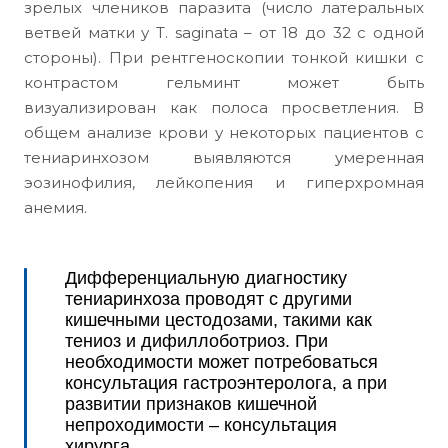
зрелых члеников паразита (число латеральных
ветвей матки у T. saginata – от 18 до 32 с одной
стороны). При рентгеноскопии тонкой кишки с
контрастом гельминт может быть
визуализирован как полоса просветления. В
общем анализе крови у некоторых пациентов с
тениаринхозом выявляются умеренная
эозинофилия, лейкопения и гиперхромная
анемия.
Дифференциальную диагностику
тениаринхоза проводят с другими
кишечными цестодозами, такими как
тениоз и дифиллоботриоз. При
необходимости может потребоваться
консультация гастроэнтеролога, а при
развитии признаков кишечной
непроходимости – консультация
хирурга.