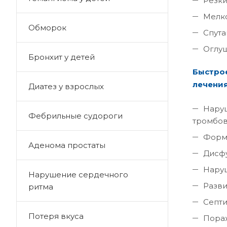
Резки
Мелко
Обморок
Спута
Оглуш
Бронхит у детей
Быстрое
лечения
Диатез у взрослых
Наруш
Фебрильные судороги
тромбов
Форми
Аденома простаты
Дисфу
Наруш
Нарушение сердечного
Разви
ритма
Септи
Потеря вкуса
Пораж