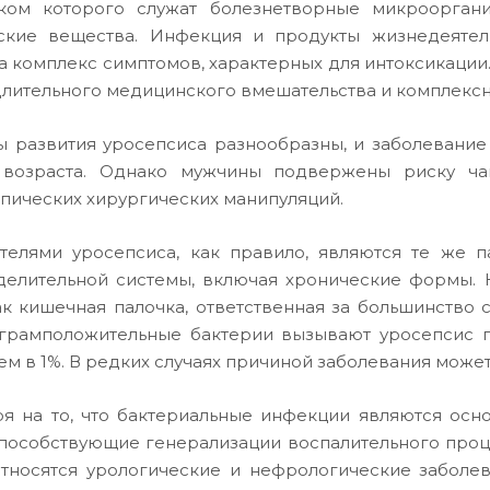
иком которого служат болезнетворные микроорга
ские вещества. Инфекция и продукты жизнедеятел
а комплекс симптомов, характерных для интоксикации.
лительного медицинского вмешательства и комплексн
 развития уросепсиса разнообразны, и заболевание
 возраста. Однако мужчины подвержены риску ча
пических хирургических манипуляций.
телями уросепсиса, как правило, являются те же 
елительной системы, включая хронические формы. Н
ак кишечная палочка, ответственная за большинство 
грамположительные бактерии вызывают уросепсис п
ем в 1%. В редких случаях причиной заболевания може
я на то, что бактериальные инфекции являются осн
способствующие генерализации воспалительного проц
тносятся урологические и нефрологические заболе