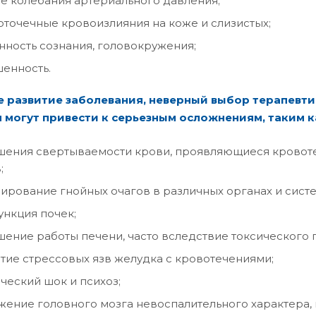
е колебания артериального давления;
точечные кровоизлияния на коже и слизистых;
нность сознания, головокружения;
енность.
 развитие заболевания, неверный выбор терапевти
 могут привести к серьезным осложнениям, таким к
ения свертываемости крови, проявляющиеся кровоте
;
рование гнойных очагов в различных органах и систе
нкция почек;
ение работы печени, часто вследствие токсического г
тие стрессовых язв желудка с кровотечениями;
ческий шок и психоз;
ение головного мозга невоспалительного характера,