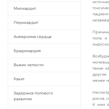
источн
токсиче
Миокардит
пациент
незамед
Перикардит
Причины
Аневризма сердца
пола и
эндоско
Брадикардия
Возбуди
мочевыд
Вывих челюсти
такие к
другие 
Рахит
менее ч
Несмотр
Задержка полового
риска, 
развития
К ним о