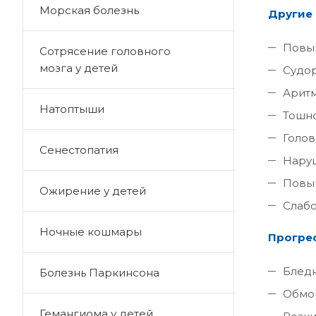
Морская болезнь
Другие
Повыш
Сотрясение головного
мозга у детей
Судор
Арит
Натоптыши
Тошно
Голов
Сенестопатия
Наруш
Повыш
Ожирение у детей
Слабо
Ночные кошмары
Прогрес
Бледн
Болезнь Паркинсона
Обмо
Гемангиома у детей