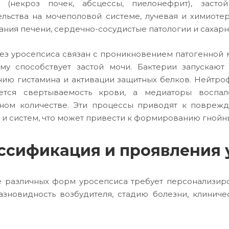
и (некроз почек, абсцессы, пиелонефрит), засто
льства на мочеполовой системе, лучевая и химиоте
ания печени, сердечно-сосудистые патологии и сахарн
ез уросепсиса связан с проникновением патогенной
ему способствует застой мочи. Бактерии запускаю
ию гистамина и активации защитных белков. Нейтро
ется свертываемость крови, а медиаторы воспа
ном количестве. Эти процессы приводят к повреж
 и систем, что может привести к формированию гнойны
ссификация и проявления 
 различных форм уросепсиса требует персонализир
азновидность возбудителя, стадию болезни, клинич