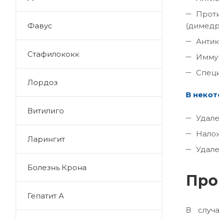
Проти
(димедр
Фавус
Антик
Стафилококк
Имму
Специ
Лордоз
В некот
Витилиго
Удале
Нало
Ларингит
Удале
Болезнь Крона
Про
Гепатит A
В случ