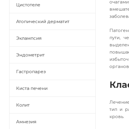
очагам
Цистотеле
вмешате
заболев
Атопический дерматит
Патоген
пути, ч
Эклампсия
выделен
повыша
Эндометрит
избыточ
органов
Гастропарез
Кла
Киста печени
Лечение
Колит
тип и р
кровь.
Амнезия