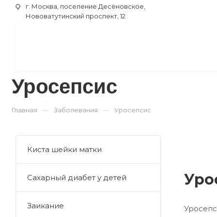
г. Москва, поселение Десёновское,
Нововатутинский проспект, 12
Уросепсис
—
—
Главная
Заболевания
Уросепсис
Киста шейки матки
Уро
Сахарный диабет у детей
Заикание
Уросеп