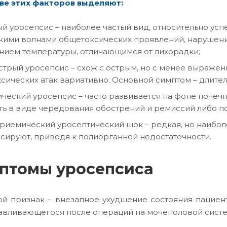
ве этих факторов выделяют:
й уросепсис – наиболее частый вид, относительно ус
кими волнами общетоксических проявлений, нарушен
ием температуры, отличающимся от лихорадки;
трый уросепсис – схож с острым, но с менее выражен
сических атак вариативно. Основной симптом – длите
ческий уросепсис – часто развивается на фоне почеч
ть в виде чередования обострений и ремиссий либо п
риемический уросептический шок – редкая, но наибо
сируют, приводя к полиорганной недостаточности.
птомы уросепсиса
й признак – внезапное ухудшение состояния пациент
авливающегося после операций на мочеполовой систе