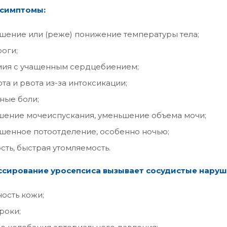
 симптомы:
ение или (реже) понижение температуры тела;
оги;
мия с учащенным сердцебиением;
та и рвота из-за интоксикации;
ные боли;
ение мочеиспускания, уменьшение объема мочи;
енное потоотделение, особенно ночью;
сть, быстрая утомляемость.
сирование уросепсиса вызывает сосудистые наруш
ость кожи;
роки;