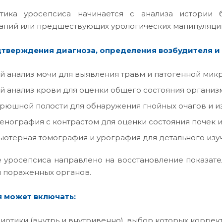
стика уросепсиса начинается с анализа истории 
аний или предшествующих урологических манипуляци
тверждения диагноза, определения возбудителя и 
 анализ мочи для выявления травм и патогенной мик
 анализ крови для оценки общего состояния организм
рюшной полости для обнаружения гнойных очагов и из
енография с контрастом для оценки состояния почек и
ютерная томография и урография для детального изу
 уросепсиса направлено на восстановление показат
 пораженных органов.
 может включать:
иотики (внутрь и внутривенно), выбор которых коррек