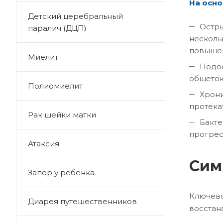
На осно
Детский церебральный
Остры
паралич (ДЦП)
несколь
повышен
Миелит
Подос
общеток
Полиомиелит
Хрони
протека
Рак шейки матки
Бакте
прогрес
Атаксия
Сим
Запор у ребёнка
Ключево
Диарея путешественников
восстан