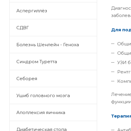
Диагно
Аспергиллёз
заболев
СДВГ
Для под
Общий
Болезнь Шенлейн - Геноха
Общий
Синдром Туретта
УЗИ б
Рентг
Себорея
Компь
Лечение
Ушиб головного мозга
функции
Апоплексия яичника
Терапия
Диабетическая стопа
Антиб