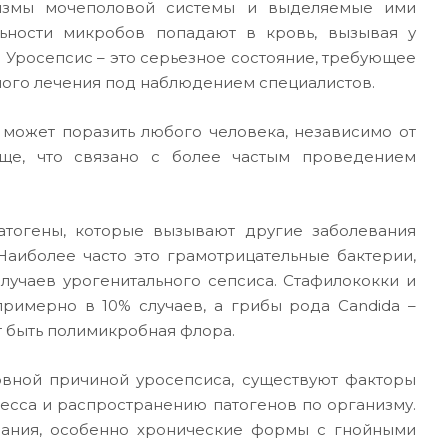
низмы мочеполовой системы и выделяемые ими
ьности микробов попадают в кровь, вызывая у
 Уросепсис – это серьезное состояние, требующее
ого лечения под наблюдением специалистов.
 может поразить любого человека, независимо от
ще, что связано с более частым проведением
патогены, которые вызывают другие заболевания
аиболее часто это грамотрицательные бактерии,
случаев урогенитального сепсиса. Стафилококки и
римерно в 10% случаев, а грибы рода Candida –
т быть полимикробная флора.
овной причиной уросепсиса, существуют факторы
есса и распространению патогенов по организму.
вания, особенно хронические формы с гнойными