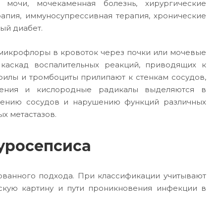
й мочи, мочекаменная болезнь, хирургические
рапия, иммуносупрессивная терапия, хронические
ый диабет.
 микрофлоры в кровоток через почки или мочевые
т каскад воспалительных реакций, приводящих к
филы и тромбоциты прилипают к стенкам сосудов,
ления и кислородные радикалы выделяются в
дению сосудов и нарушению функций различных
х метастазов.
уросепсиса
ованного подхода. При классификации учитывают
ескую картину и пути проникновения инфекции в