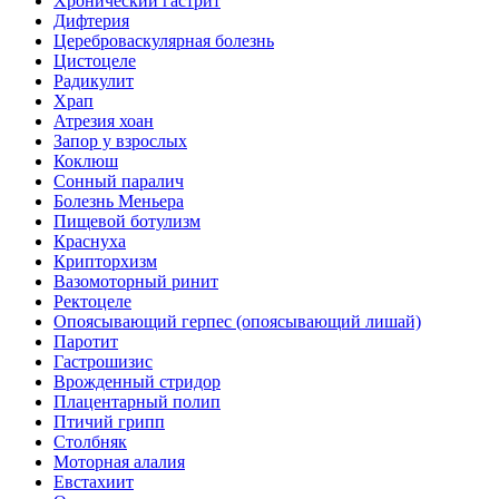
Хронический гастрит
Дифтерия
Цереброваскулярная болезнь
Цистоцеле
Радикулит
Храп
Атрезия хоан
Запор у взрослых
Коклюш
Сонный паралич
Болезнь Меньера
Пищевой ботулизм
Краснуха
Крипторхизм
Вазомоторный ринит
Ректоцеле
Опоясывающий герпес (опоясывающий лишай)
Паротит
Гастрошизис
Врожденный стридор
Плацентарный полип
Птичий грипп
Столбняк
Моторная алалия
Евстахиит