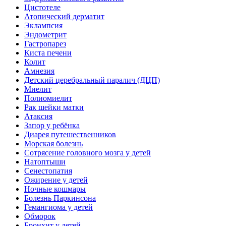
Цистотеле
Атопический дерматит
Эклампсия
Эндометрит
Гастропарез
Киста печени
Колит
Амнезия
Детский церебральный паралич (ДЦП)
Миелит
Полиомиелит
Рак шейки матки
Атаксия
Запор у ребёнка
Диарея путешественников
Морская болезнь
Сотрясение головного мозга у детей
Натоптыши
Сенестопатия
Ожирение у детей
Ночные кошмары
Болезнь Паркинсона
Гемангиома у детей
Обморок
Бронхит у детей