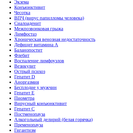
Экзема
Конъюнктивит
Чесотка
ВПЧ (вирус папилломы человека)
Сиалоаденит
Межпозвонковая грыжа
Лимфостаз
Хроническая венозная недостаточность
Дефицит витамина А
Баланопостит
Флебит
Воспаление лимфоузлов
Везикулит
Острый психоз
Гепатит D
Аноргазмия
Бесплодие у мужчин
Гепатит E
Пиометра
Вирусный конъюнктивит
Гепатит C
Постменопауза
Алкогольный делирий (белая горячка)
Пременопауза
Гигантизм