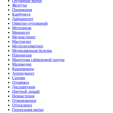
Опущение матки
Желтуха
Пневмония
Карбункул
Лабиринтит
Обвитие пуповиной
Метеоризм
Менингит
Медиастинит
Мастоидит
Метроэндометрит
Мочекаменная болезнь
Паронихия
Мицетома гайморовой пазухи
Маловодие
Крапивница
Аппендицит
Серома
Отомикоз
Диспареуния
Цветной лишай
Неврастения
Отморожение
Отосклероз
Гипоплазия матки