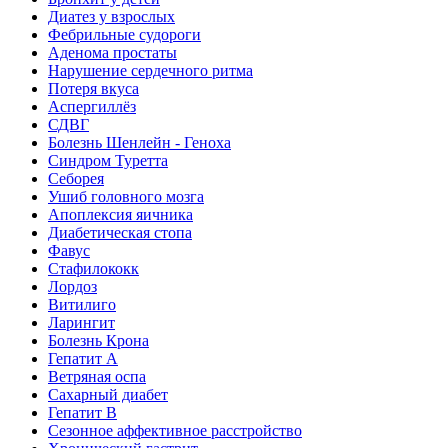
Диатез у взрослых
Фебрильные судороги
Аденома простаты
Нарушение сердечного ритма
Потеря вкуса
Аспергиллёз
СДВГ
Болезнь Шенлейн - Геноха
Синдром Туретта
Себорея
Ушиб головного мозга
Апоплексия яичника
Диабетическая стопа
Фавус
Стафилококк
Лордоз
Витилиго
Ларингит
Болезнь Крона
Гепатит A
Ветряная оспа
Сахарный диабет
Гепатит B
Сезонное аффективное расстройство