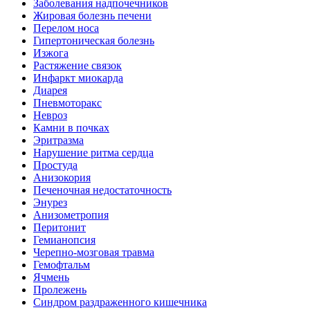
Заболевания надпочечников
Жировая болезнь печени
Перелом носа
Гипертоническая болезнь
Изжога
Растяжение связок
Инфаркт миокарда
Диарея
Пневмоторакс
Невроз
Камни в почках
Эритразма
Нарушение ритма сердца
Простуда
Анизокория
Печеночная недостаточность
Энурез
Анизометропия
Перитонит
Гемианопсия
Черепно-мозговая травма
Гемофтальм
Ячмень
Пролежень
Синдром раздраженного кишечника