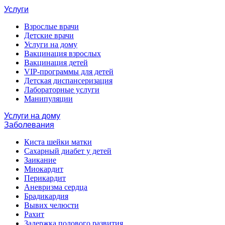
Услуги
Взрослые врачи
Детские врачи
Услуги на дому
Вакцинация взрослых
Вакцинация детей
VIP-программы для детей
Детская диспансеризация
Лабораторные услуги
Манипуляции
Услуги на дому
Заболевания
Киста шейки матки
Сахарный диабет у детей
Заикание
Миокардит
Перикардит
Аневризма сердца
Брадикардия
Вывих челюсти
Рахит
Задержка полового развития