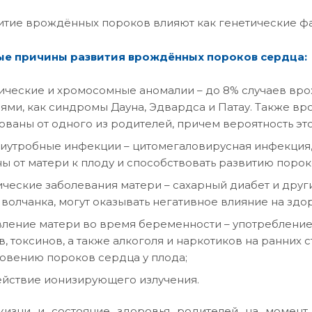
итие врождённых пороков влияют как генетические фа
ые причины развития врождённых пороков сердца:
ические и хромосомные аномалии – до 8% случаев вр
ями, как синдромы Дауна, Эдвардса и Патау. Также в
ованы от одного из родителей, причем вероятность этог
иутробные инфекции – цитомегаловирусная инфекция, в
ы от матери к плоду и способствовать развитию порок
ческие заболевания матери – сахарный диабет и друг
 волчанка, могут оказывать негативное влияние на здо
ление матери во время беременности – употребление
в, токсинов, а также алкоголя и наркотиков на ранних
овению пороков сердца у плода;
йствие ионизирующего излучения.
изни и состояние здоровья родителей на момент 