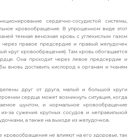
кционирование сердечно-сосудистой системы,
альное кровообращение. В упрощенном виде этот
каней темная венозная кровь с углекислым газом
ит через правое предсердие и правый желудочек
лый круг кровообращения). Там кровь обогащается
ердце. Она проходит через левое предсердие и
обы вновь доставить кислород к органам и тканям
делены друг от друга, малый и большой круги
роении сердца может возникнуть ситуация, когда
ваемое шунтом, и нормальное кровообращение
 из-за сужения крупных сосудов и неправильной
очками, а также на выходе из желудочков.
е кровообращения не влияют на его здоровье, так