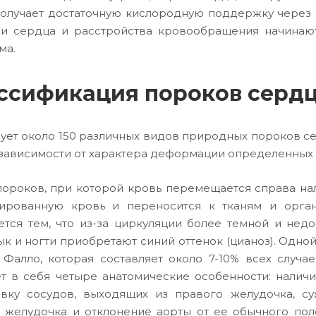
получает достаточную кислородную поддержку через
и сердца и расстройства кровообращения начинают
ма.
ссификация пороков серд
ует около 150 различных видов природных пороков се
 зависимости от характера деформации определенных 
пороков, при которой кровь перемещается справа нал
ированную кровь и переносится к тканям и орган
ется тем, что из-за циркуляции более темной и нед
зык и ногти приобретают синий оттенок (цианоз). Одно
 Фалло, которая составляет около 7-10% всех случ
т в себя четыре анатомические особенности: нали
вку сосудов, выходящих из правого желудочка, с
 желудочка и отклонение аорты от ее обычного поло