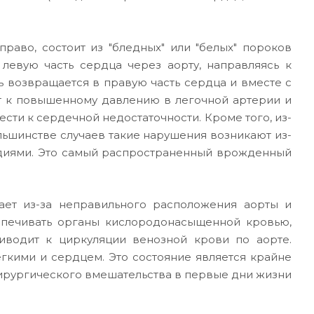
раво, состоит из "бледных" или "белых" пороков
левую часть сердца через аорту, направляясь к
ь возвращается в правую часть сердца и вместе с
ит к повышенному давлению в легочной артерии и
сти к сердечной недостаточности. Кроме того, из-
ольшинстве случаев такие нарушения возникают из-
диями. Это самый распространенный врожденный
ает из-за неправильного расположения аорты и
беспечивать органы кислородонасыщенной кровью,
иводит к циркуляции венозной крови по аорте.
гкими и сердцем. Это состояние является крайне
ирургического вмешательства в первые дни жизни