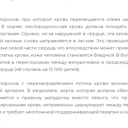
пороков, при которой кровь перемещается слева нап
 В норме, кислородоносная кровь должна покидать 
органам. Однако, из-за нарушений в сердце, эта кров
й кровью снова направляется в легкие. Это привод
зке левой части сердца, что впоследствии может приве
статка крови, кожа человека становится бледной. В б
ктов в перегородках между желудочками и предсер
рдца (48 случаев на 10 000 детей).
пороков с перенаправлением потока крови возник
й артерии. В результате, аорта, которая должна о
ается к правому желудочку вместо левого, что пр
ированная кровь неправильно циркулирует между ле
 и требует неотложной поддерживающей терапии и х
.