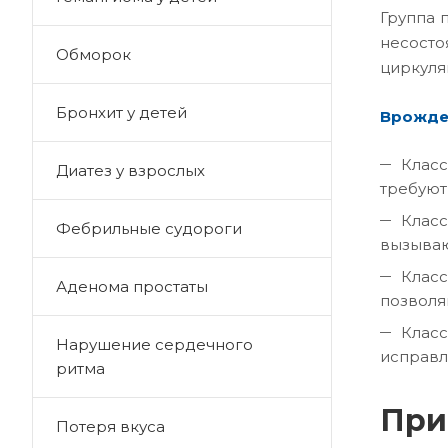
Группа 
несосто
Обморок
циркуля
Бронхит у детей
Врожден
Класс
Диатез у взрослых
требуют
Класс
Фебрильные судороги
вызываю
Класс
Аденома простаты
позволя
Класс
Нарушение сердечного
исправл
ритма
При
Потеря вкуса