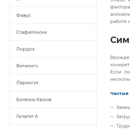
фактор
аномали
Фавус
работе 
Стафилококк
Сим
Лордоз
Врождё
конкрет
Витилиго
Если по
несколь
Ларингит
Частые
Болезнь Крона
Замед
Гепатит A
Затру
Трудн