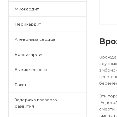
Миокардит
Перикардит
Вро
Аневризма сердца
Брадикардия
Врожден
крупных
Вывих челюсти
эмбрио
генети
беремен
Рахит
Эти пор
Задержка полового
1% дете
развития
смерти 
вмешат