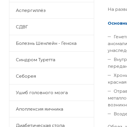
На разв
Аспергиллёз
Основн
СДВГ
Генет
Болезнь Шенлейн - Геноха
аномали
унаслед
Внутр
Синдром Туретта
передан
Хрони
Себорея
красная
Отрав
Ушиб головного мозга
металло
возникн
Апоплексия яичника
Возде
Диабетическая стопа
Образ ж