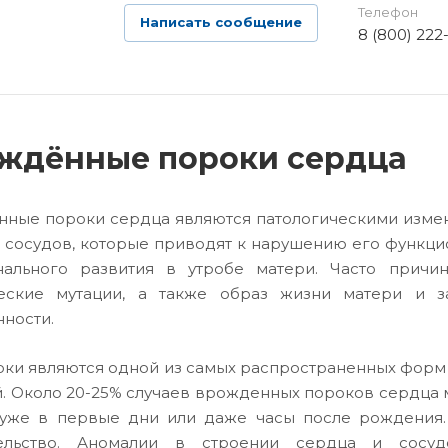
Телефон
Написать сообщение
8 (800) 222
ждённые пороки сердца
ные пороки сердца являются патологическими измен
 сосудов, которые приводят к нарушению его функцио
нального развития в утробе матери. Часто причи
ческие мутации, а также образ жизни матери и з
ности.
оки являются одной из самых распространенных форм
й. Около 20-25% случаев врожденных пороков сердца 
уже в первые дни или даже часы после рождения.
ельство. Аномалии в строении сердца и сосуд