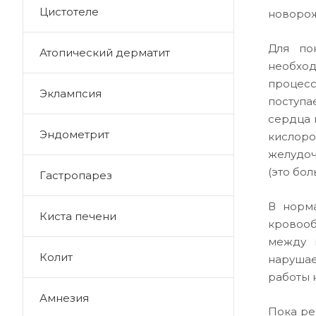
Цистотеле
новоро
Для по
Атопический дерматит
необход
процесс
Эклампсия
поступа
сердца 
Эндометрит
кислоро
желудоч
(это бо
Гастропарез
В норма
Киста печени
кровооб
между 
Колит
нарушае
работы 
Амнезия
Пока ре