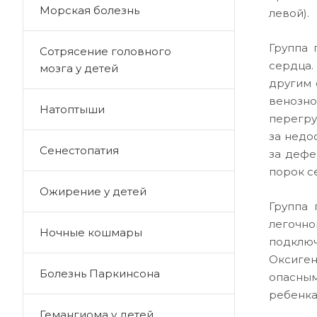
Морская болезнь
левой).
Группа 
Сотрясение головного
сердца.
мозга у детей
другим 
венозно
Натоптыши
перегру
за недо
Сенестопатия
за дефе
порок се
Ожирение у детей
Группа 
легочно
Ночные кошмары
подключ
Оксиген
Болезнь Паркинсона
опасным
ребенка
Гемангиома у детей