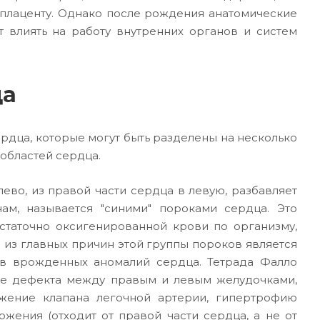
 плаценту. Однако после рождения анатомические
 влиять на работу внутренних органов и систем
ца
рдца, которые могут быть разделены на несколько
областей сердца.
ево, из правой части сердца в левую, разбавляет
ам, называется "синими" пороками сердца. Это
остаточно оксигенированной крови по организму,
й из главных причин этой группы пороков является
аев врожденных аномалий сердца. Тетрада Фалло
чие дефекта между правым и левым желудочками,
ужение клапана легочной артерии, гипертрофию
жения (отходит от правой части сердца, а не от