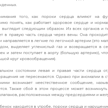
жденных.
нимания того, как пороки сердца влияют на фун
имо понять, как работает здоровое сердце и норм
 выглядит следующим образом. Из всех органов и т
ет в правую часть сердца через вены. Она проход
и направляется в легкие по легочной артерии (это ма
дом, выделяет углекислый газ и возвращается в с
ек и затем поступает в аорту (большую артерию), чт
льшой круг кровообращения).
льном состоянии левая и правая части сердца от
ращения не пересекаются. Однако при аномалии в ст
ними возникает неестественное сообщение, назы
тся. Также сбой в этом процессе может возникнуть
клапанов, расположенных между предсердиями и желуд
бенок находится в утробе, пороки сердца и нарушени