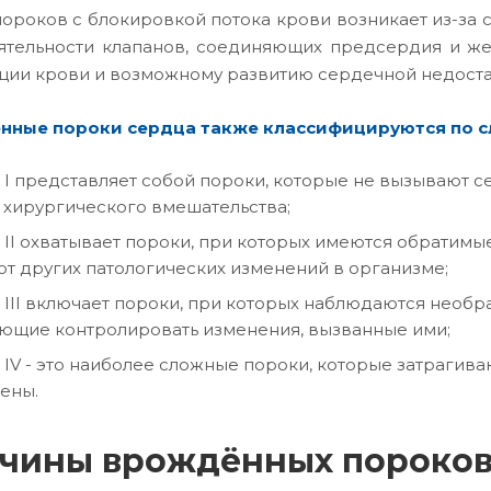
пороков с блокировкой потока крови возникает из-за с
ятельности клапанов, соединяющих предсердия и ж
ции крови и возможному развитию сердечной недоста
ные пороки сердца также классифицируются по сл
 I представляет собой пороки, которые не вызывают с
 хирургического вмешательства;
 II охватывает пороки, при которых имеются обратимые
т других патологических изменений в организме;
 III включает пороки, при которых наблюдаются необр
ющие контролировать изменения, вызванные ими;
 IV - это наиболее сложные пороки, которые затрагива
ены.
чины врождённых пороков