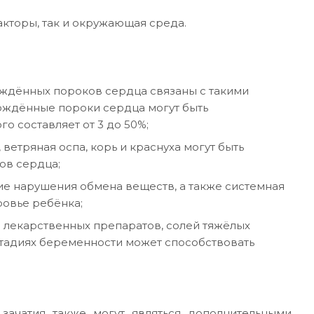
кторы, так и окружающая среда.
ождённых пороков сердца связаны с такими
рождённые пороки сердца могут быть
о составляет от 3 до 50%;
етряная оспа, корь и краснуха могут быть
ов сердца;
ие нарушения обмена веществ, а также системная
ровье ребёнка;
 лекарственных препаратов, солей тяжёлых
 стадиях беременности может способствовать
зачатия также могут являться дополнительными