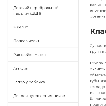
как он 
Детский церебральный
аномали
паралич (ДЦП)
организ
Миелит
Кла
Полиомиелит
Существ
групп в
Рак шейки матки
Группа 
Атаксия
оксиген
объясня
губы, я
Запор у ребёнка
тетрада
включае
Диарея путешественников
блокиро
правого