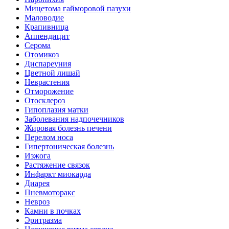
Мицетома гайморовой пазухи
Маловодие
Крапивница
Аппендицит
Серома
Отомикоз
Диспареуния
Цветной лишай
Неврастения
Отморожение
Отосклероз
Гипоплазия матки
Заболевания надпочечников
Жировая болезнь печени
Перелом носа
Гипертоническая болезнь
Изжога
Растяжение связок
Инфаркт миокарда
Диарея
Пневмоторакс
Невроз
Камни в почках
Эритразма