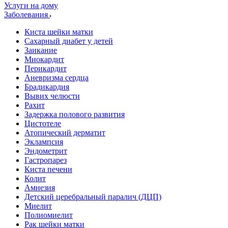
Услуги на дому
Заболевания
Киста шейки матки
Сахарный диабет у детей
Заикание
Миокардит
Перикардит
Аневризма сердца
Брадикардия
Вывих челюсти
Рахит
Задержка полового развития
Цистотеле
Атопический дерматит
Эклампсия
Эндометрит
Гастропарез
Киста печени
Колит
Амнезия
Детский церебральный паралич (ДЦП)
Миелит
Полиомиелит
Рак шейки матки