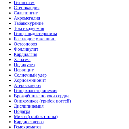
Гигантизм
Стенокардия
Сальпингит
Акромегалия
Табакокурение
Токсикодермия
Гиперальдостеронизм
Бесплодие у женщин
Остеопороз
Фолликулит
Кардиалгия
Хлоазма
Педикулез
Цервицит
Солнечный удар
Хориоамнионит
Атеросклероз
Гиперхолестеринемия
Врождённые пороки сердца
Онихомикоз (грибок ногтей)
Дислипидемия
Подагра
Микоз (грибок стопы)
Кардиосклероз
Гемохроматоз