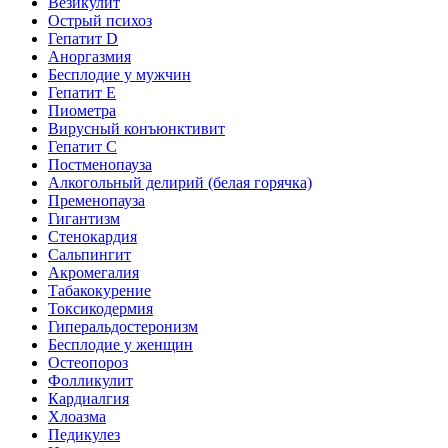
Везикулит
Острый психоз
Гепатит D
Аноргазмия
Бесплодие у мужчин
Гепатит E
Пиометра
Вирусный конъюнктивит
Гепатит C
Постменопауза
Алкогольный делирий (белая горячка)
Пременопауза
Гигантизм
Стенокардия
Сальпингит
Акромегалия
Табакокурение
Токсикодермия
Гиперальдостеронизм
Бесплодие у женщин
Остеопороз
Фолликулит
Кардиалгия
Хлоазма
Педикулез