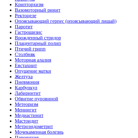
Крипторхизм
Вазомоторный ринит
Ректоцеле
Опоясывающий герпес (опоясывающий лишай)
Паротит
Гастрошизис
Врожденный стридор
Плацентарный полип
Птичий грипп
Столбняк
Моторная алалия
Евстахиит
Опущение матки
Желтуха
Пневмония
Карбункул
Лабиринтит
Обвитие пуповиной
Метеоризм
Менингит
Медиастинит
Мастоидит
Метроэндометрит
Мочекаменная болезнь
Паронихия