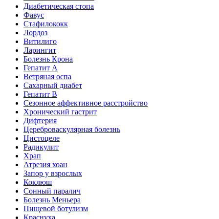
Диабетическая стопа
Фавус
Стафилококк
Лордоз
Витилиго
Ларингит
Болезнь Крона
Гепатит A
Ветряная оспа
Сахарный диабет
Гепатит B
Сезонное аффективное расстройство
Хронический гастрит
Дифтерия
Цереброваскулярная болезнь
Цистоцеле
Радикулит
Храп
Атрезия хоан
Запор у взрослых
Коклюш
Сонный паралич
Болезнь Меньера
Пищевой ботулизм
Краснуха