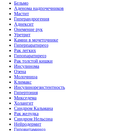
Бельмо
Аденома надпочечников
Мастит
Гиперандрогения
Аднексит
Онемение рук
Уретрит
Камни в мочеточнике
Гиперпаратиреоз
Рак легких
Гипопаратиреоз
Рак толстой кишки
Инсулинома
Озена
Молочница
Климакс
Инсулинорезистентность
Гипертония
Микседема
Холангит
Синдром Кальмана
Рак желудка
Синдром Нельсона
Нейродермит
Гиповитаминоз