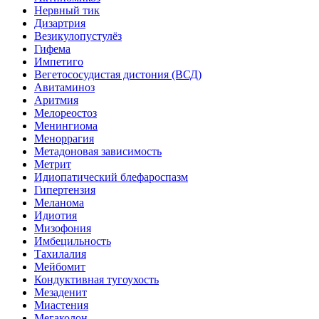
Нервный тик
Дизартрия
Везикулопустулёз
Гифема
Импетиго
Вегетососудистая дистония (ВСД)
Авитаминоз
Аритмия
Мелореостоз
Менингиома
Меноррагия
Метадоновая зависимость
Метрит
Идиопатический блефароспазм
Гипертензия
Меланома
Идиотия
Мизофония
Имбецильность
Тахилалия
Мейбомит
Кондуктивная тугоухость
Мезаденит
Миастения
Мегаколон