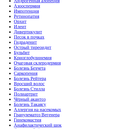
Андрогенная алопеция
Азооспермия
Импотенция
Ретинопатия
Орхит
Илеит
Дивертикулит
Песок в почках
Гидраденит
Острый тиреоидит
Бульбит
Криоглобулинемия
Очаговая склеродермия
Болезнь Бехчета
Саркопения
Болезнь Рейтера
Вросший волос
Болезнь Стилла
Полиартрит
Чёрный акантоз
Болезнь Такаясу
Аллергия на насекомых
Гранулематоз Вегенера
Гинекомастия
Анафилактический шок