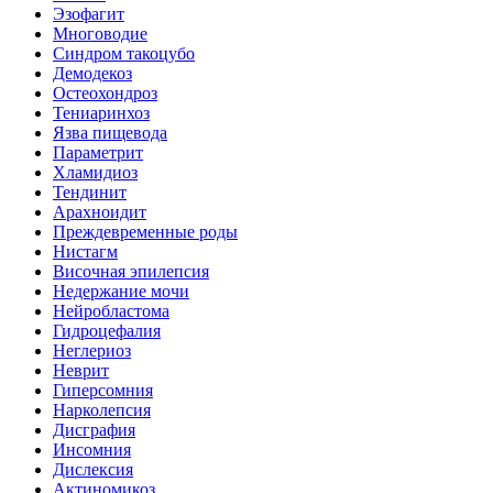
Эзофагит
Многоводие
Синдром такоцубо
Демодекоз
Остеохондроз
Тениаринхоз
Язва пищевода
Параметрит
Хламидиоз
Тендинит
Арахноидит
Преждевременные роды
Нистагм
Височная эпилепсия
Недержание мочи
Нейробластома
Гидроцефалия
Неглериоз
Неврит
Гиперсомния
Нарколепсия
Дисграфия
Инсомния
Дислексия
Актиномикоз