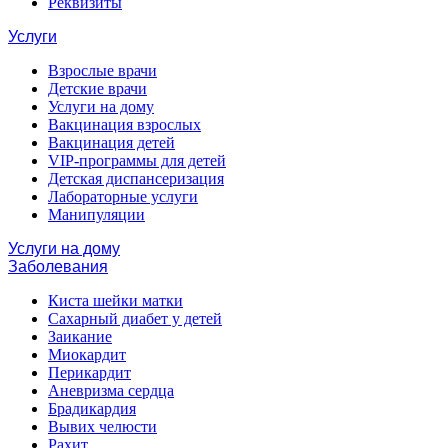
Реквизиты
Услуги
Взрослые врачи
Детские врачи
Услуги на дому
Вакцинация взрослых
Вакцинация детей
VIP-программы для детей
Детская диспансеризация
Лабораторные услуги
Манипуляции
Услуги на дому
Заболевания
Киста шейки матки
Сахарный диабет у детей
Заикание
Миокардит
Перикардит
Аневризма сердца
Брадикардия
Вывих челюсти
Рахит