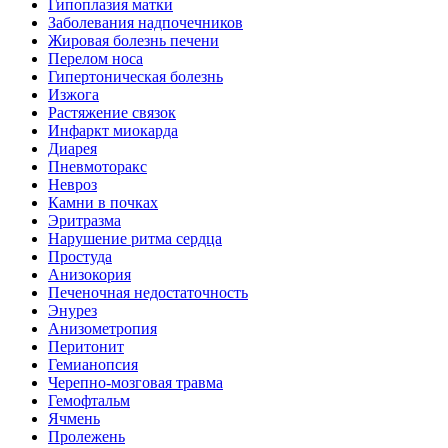
Гипоплазия матки
Заболевания надпочечников
Жировая болезнь печени
Перелом носа
Гипертоническая болезнь
Изжога
Растяжение связок
Инфаркт миокарда
Диарея
Пневмоторакс
Невроз
Камни в почках
Эритразма
Нарушение ритма сердца
Простуда
Анизокория
Печеночная недостаточность
Энурез
Анизометропия
Перитонит
Гемианопсия
Черепно-мозговая травма
Гемофтальм
Ячмень
Пролежень