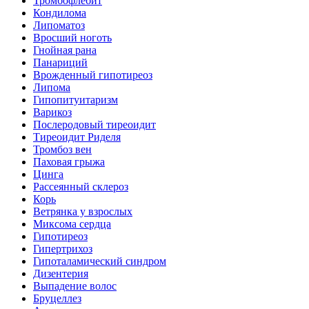
Тромбофлебит
Кондилома
Липоматоз
Вросший ноготь
Гнойная рана
Панариций
Врожденный гипотиреоз
Липома
Гипопитуитаризм
Варикоз
Послеродовый тиреоидит
Тиреоидит Риделя
Тромбоз вен
Паховая грыжа
Цинга
Рассеянный склероз
Корь
Ветрянка у взрослых
Миксома сердца
Гипотиреоз
Гипертрихоз
Гипоталамический синдром
Дизентерия
Выпадение волос
Бруцеллез