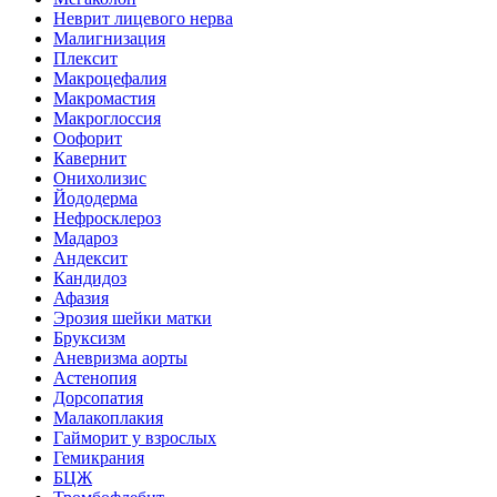
Неврит лицевого нерва
Малигнизация
Плексит
Макроцефалия
Макромастия
Макроглоссия
Оофорит
Кавернит
Онихолизис
Йододерма
Нефросклероз
Мадароз
Андексит
Кандидоз
Афазия
Эрозия шейки матки
Бруксизм
Аневризма аорты
Астенопия
Дорсопатия
Малакоплакия
Гайморит у взрослых
Гемикрания
БЦЖ