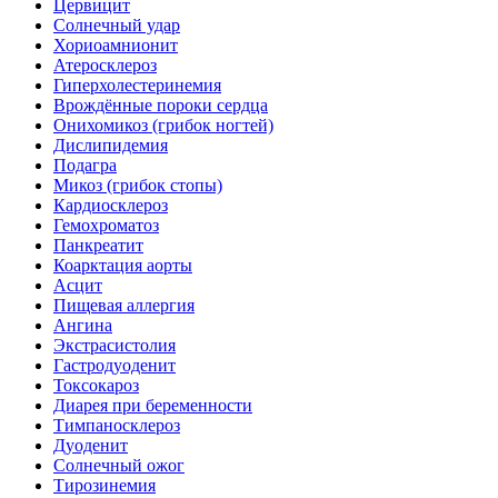
Цервицит
Солнечный удар
Хориоамнионит
Атеросклероз
Гиперхолестеринемия
Врождённые пороки сердца
Онихомикоз (грибок ногтей)
Дислипидемия
Подагра
Микоз (грибок стопы)
Кардиосклероз
Гемохроматоз
Панкреатит
Коарктация аорты
Асцит
Пищевая аллергия
Ангина
Экстрасистолия
Гастродуоденит
Токсокароз
Диарея при беременности
Тимпаносклероз
Дуоденит
Солнечный ожог
Тирозинемия