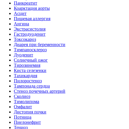
Панкреатит
Коарктация аорты
Асцит
Пищевая аллергия
Ангина
Экстрасистолия
Гастродуоденит
Токсокароз
Диарея при беременности
Тимпаносклероз
Дуоденит
Солнечный ожог
Тирозинемия
Киста селезенки
Тахикардия
Пилоростеноз
Тампонада сердца
Стеноз почечных артерий
Сколиоз
Тимолипома
Омфалит
Дистопия почки
Потница
Пиелонефрит
Тениоз