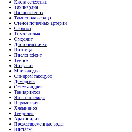
Киста селезенки
Тахикардия
Пилоростеноз
Тампонада сердца
Стеноз почечных артерий
Сколиоз
Тимолипома
Омфалит
Дистопия почки
Потница
Пиелонефрит
Тениоз
Эзофагит
Многоводие
Синдром такоцубо
Демодекоз
Остеохондроз
Тениаринхоз
Язва пищевода
Параметрит
Хламидиоз
Тендинит
Арахноидит
Преждевременные роды
Нистагм