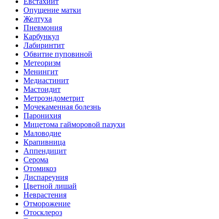
Евстахиит
Опущение матки
Желтуха
Пневмония
Карбункул
Лабиринтит
Обвитие пуповиной
Метеоризм
Менингит
Медиастинит
Мастоидит
Метроэндометрит
Мочекаменная болезнь
Паронихия
Мицетома гайморовой пазухи
Маловодие
Крапивница
Аппендицит
Серома
Отомикоз
Диспареуния
Цветной лишай
Неврастения
Отморожение
Отосклероз