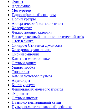
Фимоз
Аденомиоз
Мегауретер
Гидроцефальный синдром
Полип уретры
Аллергический конъюнктивит
Холецистит
Лекарственная аллергия
Наследственный ангионевротический отёк
Отек Квинке
Синдром Стивенса-Джонсона
Холодовая крапивница
Сирингомиелия
Камень в мочеточнике
Острый ринит
Ушная пробка
Тонзиллит
Камни мочевого пузыря
Аденоидит
Киста урахуса
Лейкоплакия мочевого пузыря
Фарингит
Острый цистит
Пузырно-влагалищный свищ
Пузырно-мочеточниковый рефлюкс