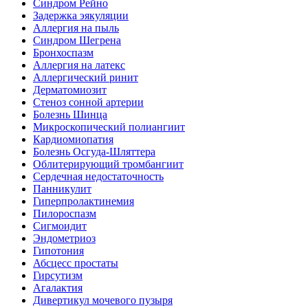
Синдром Рейно
Задержка эякуляции
Аллергия на пыль
Синдром Шегрена
Бронхоспазм
Аллергия на латекс
Аллергический ринит
Дерматомиозит
Стеноз сонной артерии
Болезнь Шинца
Микроскопический полиангиит
Кардиомиопатия
Болезнь Осгуда-Шляттера
Облитерирующий тромбангиит
Сердечная недостаточность
Панникулит
Гиперпролактинемия
Пилороспазм
Сигмоидит
Эндометриоз
Гипотония
Абсцесс простаты
Гирсутизм
Агалактия
Дивертикул мочевого пузыря