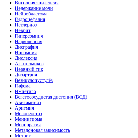
Височная эпилепсия
Недержание мочи
Нейробластома
Гидроцефалия
Неглериоз
Неврит
Гиперсомния
Нарколепсия
Дисграфия
Инсомния
Дислексия
Актиномикоз
Нервный тик
Дизартрия
Везикулопустулёз
Гифема
Импетиго
Вегетососудистая дистония (ВСД)
Авитаминоз
Аритмия
Мелореостоз
Менингиома
Меноррагия
Метадоновая зависимость
Метрит