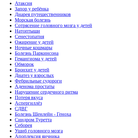
Атаксия
Запор у ребёнка
Диарея путешественников
Морская болезнь
Сотрясение головного мозга у детей
Натоптыши
Сенестопатия
Ожирение у детей
Ночные кошмары
Болезнь Паркинсона
Гемангиома у детей
Обморок
Бронхит у детей
Диатез у взрослых
Фебрильные судороги
Аденома простаты
Нарушение сердечного ритма
Потеря вкуса
Аспергиллёз
СДВГ
Болезнь Шенлейн - Геноха
Синдром Туретта
Себорея
Ушиб головного мозга
Апоплексия яичника