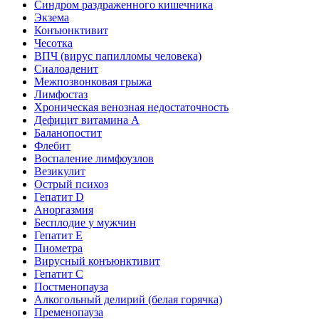
Синдром раздраженного кишечника
Экзема
Конъюнктивит
Чесотка
ВПЧ (вирус папилломы человека)
Сиалоаденит
Межпозвонковая грыжа
Лимфостаз
Хроническая венозная недостаточность
Дефицит витамина А
Баланопостит
Флебит
Воспаление лимфоузлов
Везикулит
Острый психоз
Гепатит D
Аноргазмия
Бесплодие у мужчин
Гепатит E
Пиометра
Вирусный конъюнктивит
Гепатит C
Постменопауза
Алкогольный делирий (белая горячка)
Пременопауза