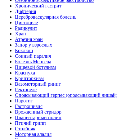
Сезонное аффективное расстройство
Хронический гастрит
Дифтерия
Цереброваскулярная болезнь
Цистоцеле
Радикулит
Храп
Атрезия хоан
Запор у взрослых
Коклюш
Сонный паралич
Болезнь Меньера
Пищевой ботулизм
Краснуха
Крипторхизм
Вазомоторный ринит
Ректоцеле
Опоясывающий герпес (опоясывающий лишай)
Паротит
Гастрошизис
Врожденный стридор
Плацентарный полип
Птичий грипп
Столбняк
Моторная алалия