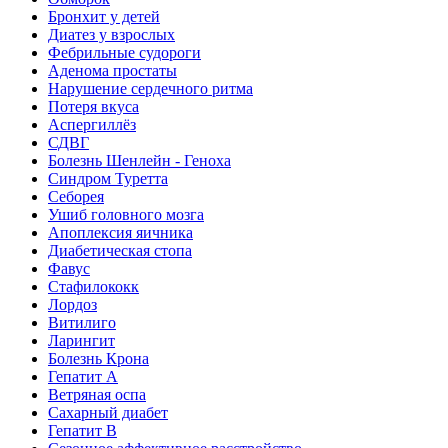
Бронхит у детей
Диатез у взрослых
Фебрильные судороги
Аденома простаты
Нарушение сердечного ритма
Потеря вкуса
Аспергиллёз
СДВГ
Болезнь Шенлейн - Геноха
Синдром Туретта
Себорея
Ушиб головного мозга
Апоплексия яичника
Диабетическая стопа
Фавус
Стафилококк
Лордоз
Витилиго
Ларингит
Болезнь Крона
Гепатит A
Ветряная оспа
Сахарный диабет
Гепатит B