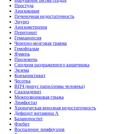
Нарушение ритма сердца
Простуда
Анизокория
Печеночная недостаточность
Энурез
Анизометропия
Перитонит
Гемианопсия
Черепно-мозговая травма
Гемофтальм
Ячмень
Пролежень
Синдром раздраженного кишечника
Экзема
Конъюнктивит
Чесотка
ВПЧ (вирус папилломы человека)
Сиалоаденит
Межпозвонковая грыжа
Лимфостаз
Хроническая венозная недостаточность
Дефицит витамина А
Баланопостит
Флебит
Воспаление лимфоузлов