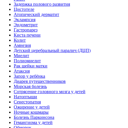
Задержка полового развития
Цистотеле
Атопический дерматит
Эклампсия
Эндометрит
Гастропарез
Киста печени
Колит
Амнезия
Детский церебральный паралич (ДЦП)
Миелит
Полиомиелит
Рак шейки матки
Атаксия
Запор у ребёнка
Диарея путешественников
Морская болезнь
Сотрясение головного мозга у детей
Натоптыши
Сенестопатия
Ожирение у детей
Ночные кошмары
Болезнь Паркинсона
Гемангиома у детей
Обморок