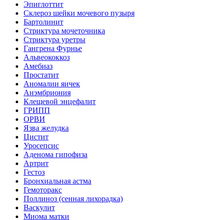
Эпиглоттит
Склероз шейки мочевого пузыря
Бартолинит
Стриктура мочеточника
Стриктура уретры
Гангрена Фурнье
Альвеококкоз
Амебиаз
Простатит
Аномалии яичек
Анэмбриония
Клещевой энцефалит
ГРИПП
ОРВИ
Язва желудка
Цистит
Уросепсис
Аденома гипофиза
Артрит
Гестоз
Бронхиальная астма
Гемоторакс
Поллиноз (сенная лихорадка)
Васкулит
Миома матки