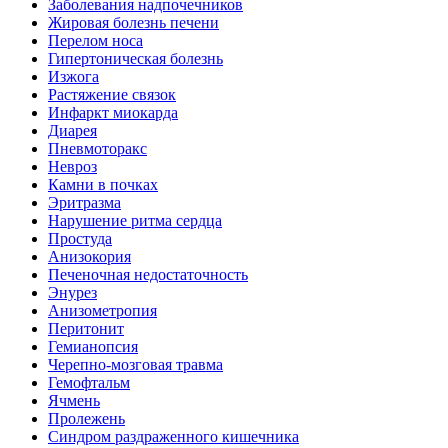
Заболевания надпочечников
Жировая болезнь печени
Перелом носа
Гипертоническая болезнь
Изжога
Растяжение связок
Инфаркт миокарда
Диарея
Пневмоторакс
Невроз
Камни в почках
Эритразма
Нарушение ритма сердца
Простуда
Анизокория
Печеночная недостаточность
Энурез
Анизометропия
Перитонит
Гемианопсия
Черепно-мозговая травма
Гемофтальм
Ячмень
Пролежень
Синдром раздраженного кишечника