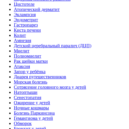
Цистотеле
Атопический дерматит
Эклампсия
Эндометрит
Гастропарез
Киста печени
Колит
Амнезия
Детский церебральный паралич (ДЦП)
Миелит
Полиомиелит
Рак шейки матки
Атаксия
Запор у ребёнка
Диарея путешественников
Морская болезнь
Сотрясение головного мозга у детей
Натоптыши
Сенестопатия
Ожирение у детей
Ночные кошмары
Болезнь Паркинсона
Гемангиома у детей
Обморок
Бронхит у детей