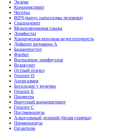
Экзема
Конъюнктивит
Чесотка
ВПЧ (вирус папилломы человека)
Сиалоаденит
Межпозвонковая грыжа
Лимфостаз
Хроническая венозная недостаточность
Дефицит витамина А
Баланопостит
Флебит
Воспаление лимфоузлов
Везикулит
Острый психоз
Гепатит D
Аноргазмия
Бесплодие у мужчин
Гепатит E
Пиометра
Вирусный конъюнктивит
Гепатит C
Постменопауза
Алкогольный делирий (белая горячка)
Пременопауза
Гигантизм