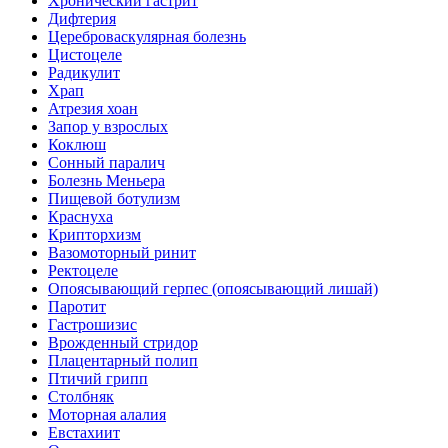
Хронический гастрит
Дифтерия
Цереброваскулярная болезнь
Цистоцеле
Радикулит
Храп
Атрезия хоан
Запор у взрослых
Коклюш
Сонный паралич
Болезнь Меньера
Пищевой ботулизм
Краснуха
Крипторхизм
Вазомоторный ринит
Ректоцеле
Опоясывающий герпес (опоясывающий лишай)
Паротит
Гастрошизис
Врожденный стридор
Плацентарный полип
Птичий грипп
Столбняк
Моторная алалия
Евстахиит