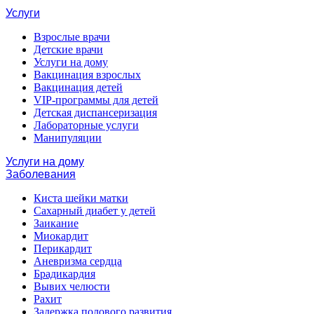
Услуги
Взрослые врачи
Детские врачи
Услуги на дому
Вакцинация взрослых
Вакцинация детей
VIP-программы для детей
Детская диспансеризация
Лабораторные услуги
Манипуляции
Услуги на дому
Заболевания
Киста шейки матки
Сахарный диабет у детей
Заикание
Миокардит
Перикардит
Аневризма сердца
Брадикардия
Вывих челюсти
Рахит
Задержка полового развития