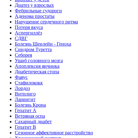
Диатез у взрослых
Фебрильные судороги
Аденома простаты
Нарушение сердечного ритма
Потеря вкуса
Аспергиллёз
СДВГ
Болезнь Шенлейн - Геноха
Синдром Туретта
Себорея
Ушиб головного мозга
Апоплексия яичника
Диабетическая стопа
Фавус
Стафилококк
Лордоз
Витилиго
Ларингит
Болезнь Крона
Гепатит A
Ветряная оспа
Сахарный диабет
Гепатит B
Сезонное аффективное расстройство