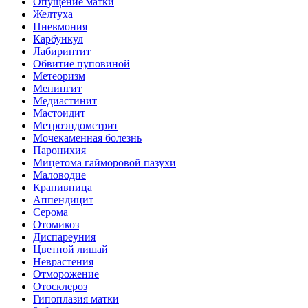
Опущение матки
Желтуха
Пневмония
Карбункул
Лабиринтит
Обвитие пуповиной
Метеоризм
Менингит
Медиастинит
Мастоидит
Метроэндометрит
Мочекаменная болезнь
Паронихия
Мицетома гайморовой пазухи
Маловодие
Крапивница
Аппендицит
Серома
Отомикоз
Диспареуния
Цветной лишай
Неврастения
Отморожение
Отосклероз
Гипоплазия матки