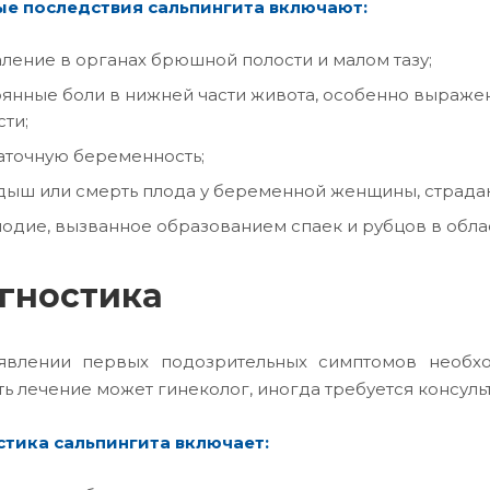
е последствия сальпингита включают:
ление в органах брюшной полости и малом тазу;
янные боли в нижней части живота, особенно выраже
сти;
точную беременность;
ыш или смерть плода у беременной женщины, страд
одие, вызванное образованием спаек и рубцов в облас
гностика
влении первых подозрительных симптомов необход
ть лечение может гинеколог, иногда требуется консуль
тика сальпингита включает: