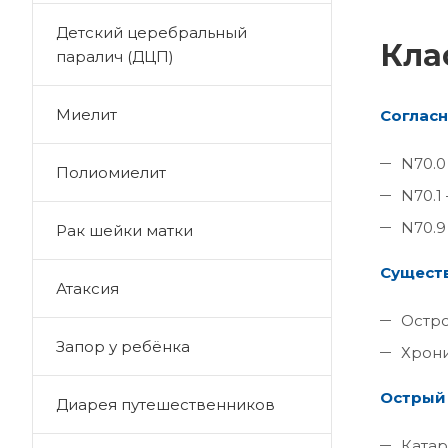
Детский церебральный
Кла
паралич (ДЦП)
Миелит
Согласн
N70.0
Полиомиелит
N70.1
N70.9
Рак шейки матки
Существ
Атаксия
Остро
Запор у ребёнка
Хрони
Острый 
Диарея путешественников
Катар