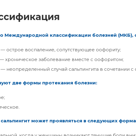
ссификация
о Международной классификации болезней (МКБ), с
 — острое воспаление, сопутствующее оофориту;
 — хроническое заболевание вместе с оофоритом;
 — неопределенный случай сальпингита в сочетании с
уют две формы протекания болезни:
е;
ческое.
сальпингит может проявляться в следующих форма
альной, когда у женщины возникают тянущие боли вниз