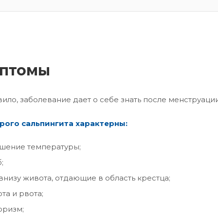
птомы
вило, заболевание дает о себе знать после менструации
рого сальпингита характерны:
шение температуры;
;
внизу живота, отдающие в область крестца;
та и рвота;
оризм;