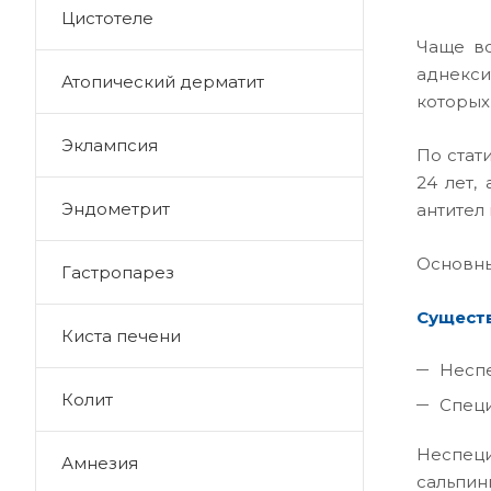
Цистотеле
Чаще вс
аднекси
Атопический дерматит
которых
Эклампсия
По стат
24 лет,
Эндометрит
антител 
Основны
Гастропарез
Существ
Киста печени
Несп
Колит
Спец
Неспеци
Амнезия
сальпин