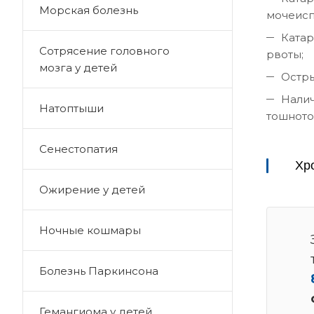
Морская болезнь
мочеисп
Катар
Сотрясение головного
рвоты;
мозга у детей
Остры
Налич
Натоптыши
тошното
Сенестопатия
Хр
Ожирение у детей
Ночные кошмары
Болезнь Паркинсона
Гемангиома у детей