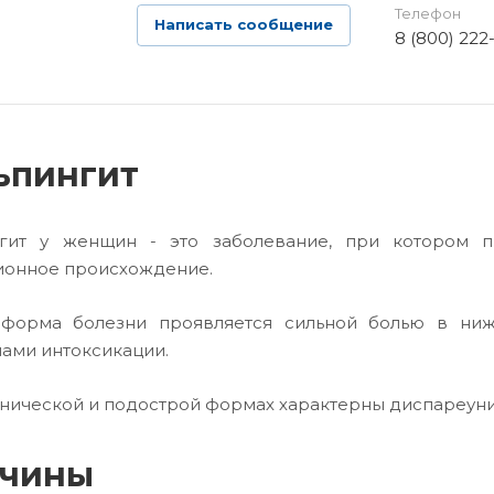
Телефон
Написать сообщение
8 (800) 222
ьпингит
нгит у женщин - это заболевание, при котором п
онное происхождение.
 форма болезни проявляется сильной болью в ниж
ами интоксикации.
нической и подострой формах характерны диспареуния
чины