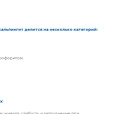
альпингит делится на несколько категорий:
 оофоритом.
х:
у живота, слабость и затруднение при