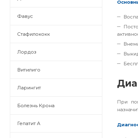
Основны
Фавус
Воспа
Посто
активно
Стафилококк
Внема
Лордоз
Выкид
Беспл
Витилиго
Диа
Ларингит
При поя
Болезнь Крона
назначи
Гепатит A
Диагнос