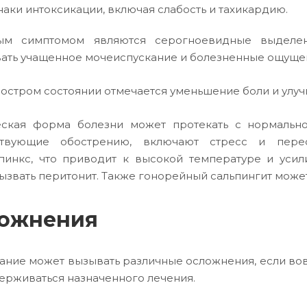
аки интоксикации, включая слабость и тахикардию.
ым симптомом являются серогноевидные выделе
ать учащенное мочеиспускание и болезненные ощущен
остром состоянии отмечается уменьшение боли и улуч
ская форма болезни может протекать с нормально
ствующие обострению, включают стресс и перео
пинкс, что приводит к высокой температуре и уси
ызвать перитонит. Также гонорейный сальпингит может
ожнения
ание может вызывать различные осложнения, если во
ерживаться назначенного лечения.