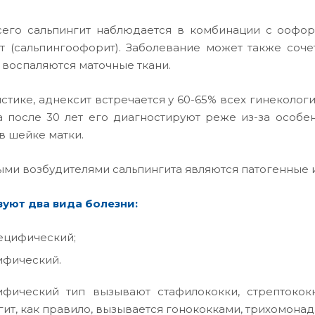
его сальпингит наблюдается в комбинации с оофори
т (сальпингоофорит). Заболевание может также соч
 воспаляются маточные ткани.
истике, аднексит встречается у 60-65% всех гинеколог
 а после 30 лет его диагностируют реже из-за особ
в шейке матки.
ми возбудителями сальпингита являются патогенные 
уют два вида болезни:
ецифический;
ифический.
фический тип вызывают стафилококки, стрептокок
гит, как правило, вызывается гонококками, трихомона