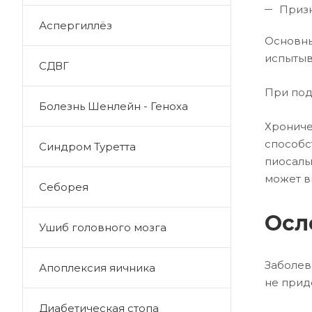
Призн
Аспергиллёз
Основн
испытыв
СДВГ
При под
Болезнь Шенлейн - Геноха
Хрониче
способ
Синдром Туретта
пиосаль
может в
Себорея
Осл
Ушиб головного мозга
Заболев
Апоплексия яичника
не прид
Диабетическая стопа