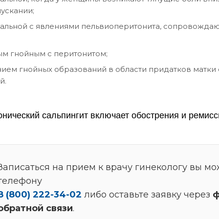
ускании;
альной с явлениями пельвиоперитонита, сопровожда
м гнойным с перитонитом;
ием гнойных образований в области придатков матки 
й.
онический сальпингит включает обострения и ремисс
Записаться на прием к врачу гинекологу вы мо
телефону
8 (800) 222-34-02
либо оставьте заявку через
ф
обратной связи
.