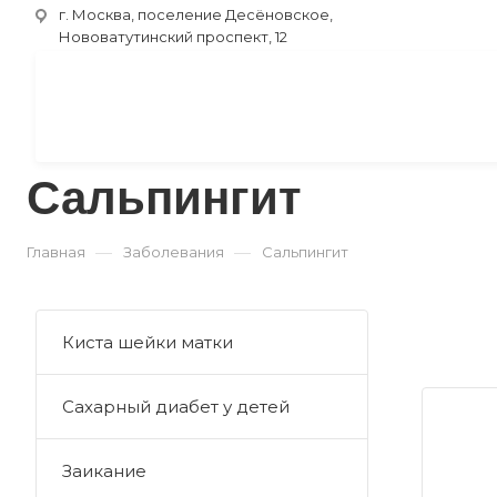
г. Москва, поселение Десёновское,
Нововатутинский проспект, 12
Сальпингит
—
—
Главная
Заболевания
Сальпингит
Киста шейки матки
Сахарный диабет у детей
Заикание