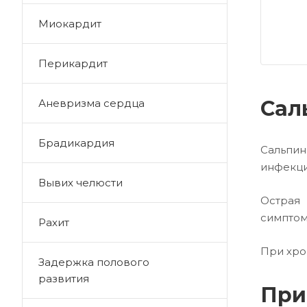
Миокардит
Перикардит
Сал
Аневризма сердца
Брадикардия
Сальпи
инфекци
Вывих челюсти
Острая
симптом
Рахит
При хро
Задержка полового
развития
При