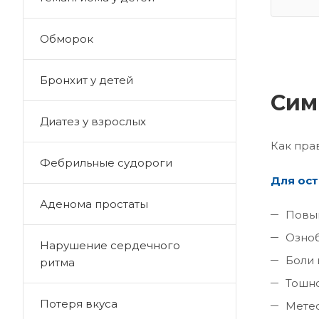
Обморок
Бронхит у детей
Сим
Диатез у взрослых
Как пра
Фебрильные судороги
Для ост
Аденома простаты
Повы
Озноб
Нарушение сердечного
Боли 
ритма
Тошно
Потеря вкуса
Мете