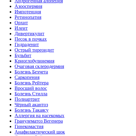
Андрогенная алопеция
Азооспермия
Импотенция
Ретинопатия
Орхит
Илеит
Дивертикулит
Песок в почках
Гидраденит
Острый тиреоидит
Бульбит
Криоглобулинемия
Очаговая склеродермия
Болезнь Бехчета
Саркопения
Болезнь Рейтера
Вросший волос
Болезнь Стилла
Полиартрит
Чёрный акантоз
Болезнь Такаясу
Аллергия на насекомых
Гранулематоз Вегенера
Гинекомастия
Анафилактический шок