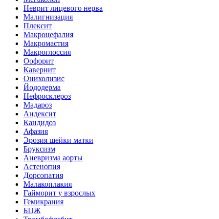
Неврит лицевого нерва
Малигнизация
Плексит
Макроцефалия
Макромастия
Макроглоссия
Оофорит
Кавернит
Онихолизис
Йододерма
Нефросклероз
Мадароз
Андексит
Кандидоз
Афазия
Эрозия шейки матки
Бруксизм
Аневризма аорты
Астенопия
Дорсопатия
Малакоплакия
Гайморит у взрослых
Гемикрания
БЦЖ