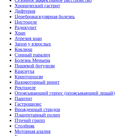
Сезонное аффективное расстройство
Хронический гастрит
Дифтерия
Цереброваскулярная болезнь
Цистоцеле
Радикулит
Храп
Атрезия хоан
Запор у взрослых
Коклюш
Сонный паралич
Болезнь Меньера
Пищевой ботулизм
Краснуха
Крипторхизм
Вазомоторный ринит
Ректоцеле
Опоясывающий герпес (опоясывающий лишай)
Паротит
Гастрошизис
Врожденный стридор
Плацентарный полип
Птичий грипп
Столбняк
Моторная алалия