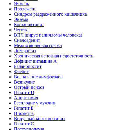
Ячмень
Пролежень
Синдром раздраженного кишечника
Экзема
Конъюнктивит
Чесотка
ВПЧ (вирус папилломы человека)
Сиалоаденит
Межпозвонковая грыжа
Лимфостаз
Хроническая венозная недостаточность
Дефицит витамина А
Баланопостит
Флебит
Воспаление лимфоузлов
Везикулит
Острый психоз
Гепатит D
Аноргазмия
Бесплодие у мужчин
Гепатит E
Пиометра
Вирусный конъюнктивит
Гепатит C
Постменопауза