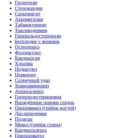
Гигантизм
Стенокардия
Сальпингит
Акромегалия
Табакокурение
Токсикодермия
Гиперальдостеронизм
Бесплодие у женщин
Остеопороз
Фолликулит
Кардиалгия
Хлоазма
Педикулез
Цервицит
Солнечный удар
Хориоамнионит
Атеросклероз
Гиперхолестеринемия
Врождённые пороки сердца
Онихомикоз (грибок ногтей)
Дислипидемия
Подагра
Микоз (грибок стопы)
Кардиосклероз
Гемохроматоз