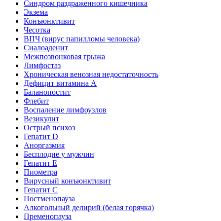
Синдром раздраженного кишечника
Экзема
Конъюнктивит
Чесотка
ВПЧ (вирус папилломы человека)
Сиалоаденит
Межпозвонковая грыжа
Лимфостаз
Хроническая венозная недостаточность
Дефицит витамина А
Баланопостит
Флебит
Воспаление лимфоузлов
Везикулит
Острый психоз
Гепатит D
Аноргазмия
Бесплодие у мужчин
Гепатит E
Пиометра
Вирусный конъюнктивит
Гепатит C
Постменопауза
Алкогольный делирий (белая горячка)
Пременопауза