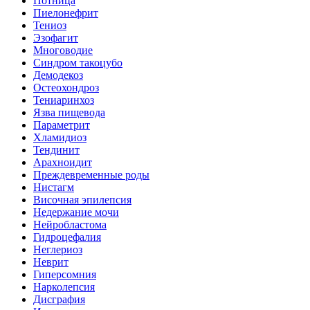
Потница
Пиелонефрит
Тениоз
Эзофагит
Многоводие
Синдром такоцубо
Демодекоз
Остеохондроз
Тениаринхоз
Язва пищевода
Параметрит
Хламидиоз
Тендинит
Арахноидит
Преждевременные роды
Нистагм
Височная эпилепсия
Недержание мочи
Нейробластома
Гидроцефалия
Неглериоз
Неврит
Гиперсомния
Нарколепсия
Дисграфия