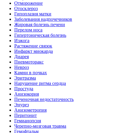
Отморожение
Отосклероз
Гипоплазия матки
Заболевания надпочечников
Жировая болезнь печени
Перелом носа
Гипертоническая болезнь
Изжога
Растяжение связок
Инфаркт миокарда
Диарея
Пневмоторакс
Невроз
Камни в почках
Эритразма
Нарушение ритма сердца
Простуда
Анизокория
Печеночная недостаточность
Энурез
Анизометропия
Перитонит
Гемианопсия
Черепно-мозговая травма
Гемофтальм