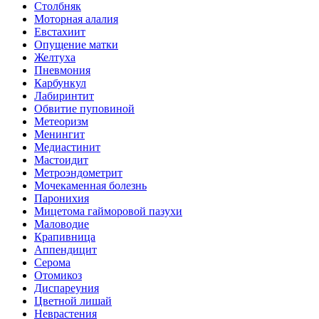
Столбняк
Моторная алалия
Евстахиит
Опущение матки
Желтуха
Пневмония
Карбункул
Лабиринтит
Обвитие пуповиной
Метеоризм
Менингит
Медиастинит
Мастоидит
Метроэндометрит
Мочекаменная болезнь
Паронихия
Мицетома гайморовой пазухи
Маловодие
Крапивница
Аппендицит
Серома
Отомикоз
Диспареуния
Цветной лишай
Неврастения