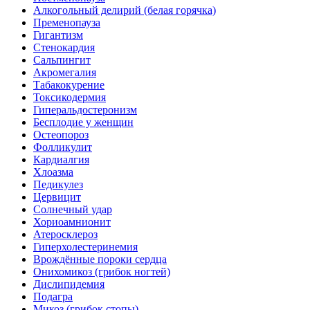
Алкогольный делирий (белая горячка)
Пременопауза
Гигантизм
Стенокардия
Сальпингит
Акромегалия
Табакокурение
Токсикодермия
Гиперальдостеронизм
Бесплодие у женщин
Остеопороз
Фолликулит
Кардиалгия
Хлоазма
Педикулез
Цервицит
Солнечный удар
Хориоамнионит
Атеросклероз
Гиперхолестеринемия
Врождённые пороки сердца
Онихомикоз (грибок ногтей)
Дислипидемия
Подагра
Микоз (грибок стопы)