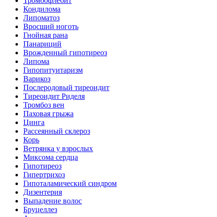
Тромбофлебит
Кондилома
Липоматоз
Вросший ноготь
Гнойная рана
Панариций
Врожденный гипотиреоз
Липома
Гипопитуитаризм
Варикоз
Послеродовый тиреоидит
Тиреоидит Риделя
Тромбоз вен
Паховая грыжа
Цинга
Рассеянный склероз
Корь
Ветрянка у взрослых
Миксома сердца
Гипотиреоз
Гипертрихоз
Гипоталамический синдром
Дизентерия
Выпадение волос
Бруцеллез