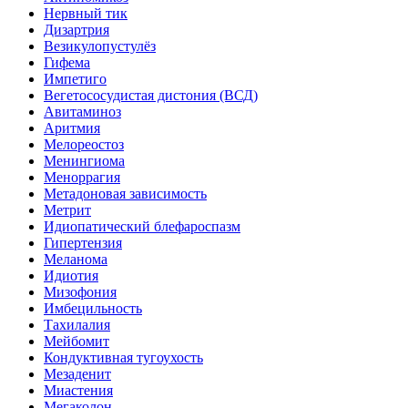
Нервный тик
Дизартрия
Везикулопустулёз
Гифема
Импетиго
Вегетососудистая дистония (ВСД)
Авитаминоз
Аритмия
Мелореостоз
Менингиома
Меноррагия
Метадоновая зависимость
Метрит
Идиопатический блефароспазм
Гипертензия
Меланома
Идиотия
Мизофония
Имбецильность
Тахилалия
Мейбомит
Кондуктивная тугоухость
Мезаденит
Миастения
Мегаколон