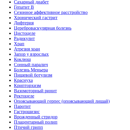
Сахарный диабет
Гепатит B
Сезонное аффективное расстройство
Хронический гастрит
Дифтерия
Цереброваскулярная болезнь
Цистоцеле
Радикулит
Храп
Атрезия хоан
Запор у взрослых
Коклюш
Сонный паралич
Болезнь Меньера
Пищевой ботулизм
Краснуха
Крипторхизм
Вазомоторный ринит
Ректоцеле
Опоясывающий герпес (опоясывающий лишай)
Паротит
Гастрошизис
Врожденный стридор
Плацентарный полип
Птичий грипп