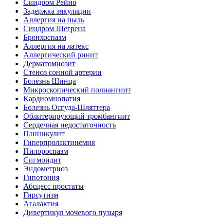
Синдром Рейно
Задержка эякуляции
Аллергия на пыль
Синдром Шегрена
Бронхоспазм
Аллергия на латекс
Аллергический ринит
Дерматомиозит
Стеноз сонной артерии
Болезнь Шинца
Микроскопический полиангиит
Кардиомиопатия
Болезнь Осгуда-Шляттера
Облитерирующий тромбангиит
Сердечная недостаточность
Панникулит
Гиперпролактинемия
Пилороспазм
Сигмоидит
Эндометриоз
Гипотония
Абсцесс простаты
Гирсутизм
Агалактия
Дивертикул мочевого пузыря