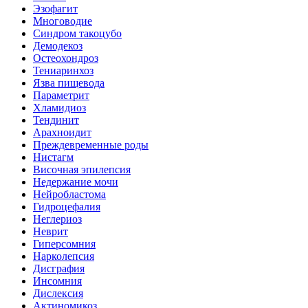
Эзофагит
Многоводие
Синдром такоцубо
Демодекоз
Остеохондроз
Тениаринхоз
Язва пищевода
Параметрит
Хламидиоз
Тендинит
Арахноидит
Преждевременные роды
Нистагм
Височная эпилепсия
Недержание мочи
Нейробластома
Гидроцефалия
Неглериоз
Неврит
Гиперсомния
Нарколепсия
Дисграфия
Инсомния
Дислексия
Актиномикоз