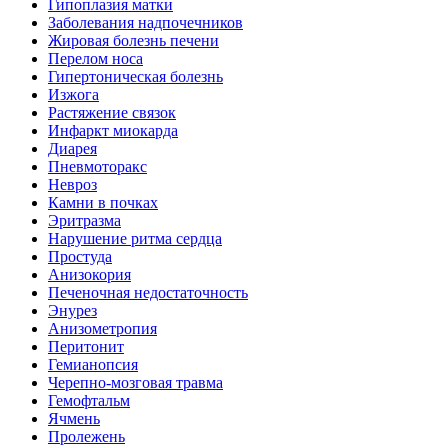
Гипоплазия матки
Заболевания надпочечников
Жировая болезнь печени
Перелом носа
Гипертоническая болезнь
Изжога
Растяжение связок
Инфаркт миокарда
Диарея
Пневмоторакс
Невроз
Камни в почках
Эритразма
Нарушение ритма сердца
Простуда
Анизокория
Печеночная недостаточность
Энурез
Анизометропия
Перитонит
Гемианопсия
Черепно-мозговая травма
Гемофтальм
Ячмень
Пролежень