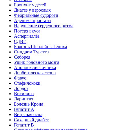
Бронхит у детей
Диатез у взрослых
Фебрильные судороги
Аденома простаты
Нарушение сердечного ритма
Потеря вкуса
Аспергиллёз
СДВГ
Болезнь Шенлейн - Геноха
Синдром Туретта
Себорея
Ушиб головного мозга
Апоплексия яичника
Диабетическая стопа
Фавус
Стафилококк
Лордоз
Витилиго
Ларингит
Болезнь Крона
Гепатит A
Ветряная оспа
Сахарный диабет
Гепатит B