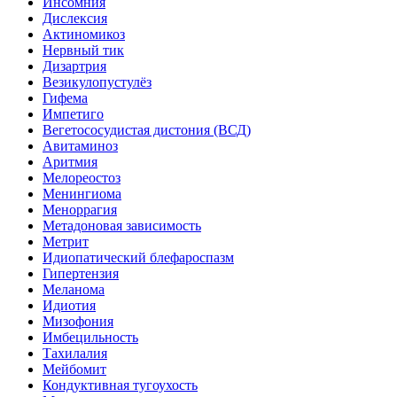
Инсомния
Дислексия
Актиномикоз
Нервный тик
Дизартрия
Везикулопустулёз
Гифема
Импетиго
Вегетососудистая дистония (ВСД)
Авитаминоз
Аритмия
Мелореостоз
Менингиома
Меноррагия
Метадоновая зависимость
Метрит
Идиопатический блефароспазм
Гипертензия
Меланома
Идиотия
Мизофония
Имбецильность
Тахилалия
Мейбомит
Кондуктивная тугоухость