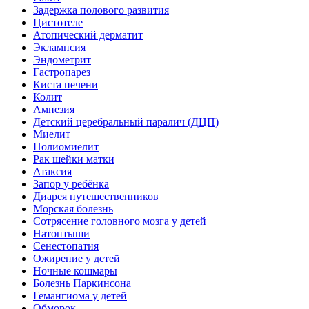
Задержка полового развития
Цистотеле
Атопический дерматит
Эклампсия
Эндометрит
Гастропарез
Киста печени
Колит
Амнезия
Детский церебральный паралич (ДЦП)
Миелит
Полиомиелит
Рак шейки матки
Атаксия
Запор у ребёнка
Диарея путешественников
Морская болезнь
Сотрясение головного мозга у детей
Натоптыши
Сенестопатия
Ожирение у детей
Ночные кошмары
Болезнь Паркинсона
Гемангиома у детей
Обморок