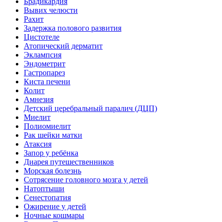
Брадикардия
Вывих челюсти
Рахит
Задержка полового развития
Цистотеле
Атопический дерматит
Эклампсия
Эндометрит
Гастропарез
Киста печени
Колит
Амнезия
Детский церебральный паралич (ДЦП)
Миелит
Полиомиелит
Рак шейки матки
Атаксия
Запор у ребёнка
Диарея путешественников
Морская болезнь
Сотрясение головного мозга у детей
Натоптыши
Сенестопатия
Ожирение у детей
Ночные кошмары