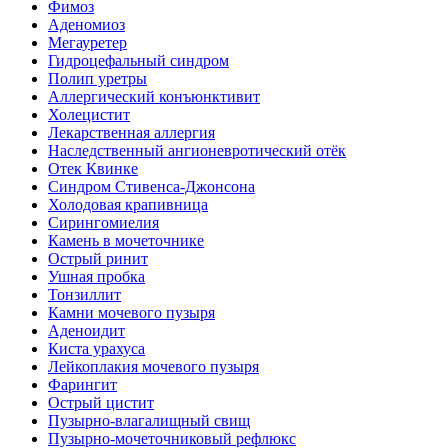
Фимоз
Аденомиоз
Мегауретер
Гидроцефальный синдром
Полип уретры
Аллергический конъюнктивит
Холецистит
Лекарственная аллергия
Наследственный ангионевротический отёк
Отек Квинке
Синдром Стивенса-Джонсона
Холодовая крапивница
Сирингомиелия
Камень в мочеточнике
Острый ринит
Ушная пробка
Тонзиллит
Камни мочевого пузыря
Аденоидит
Киста урахуса
Лейкоплакия мочевого пузыря
Фарингит
Острый цистит
Пузырно-влагалищный свищ
Пузырно-мочеточниковый рефлюкс