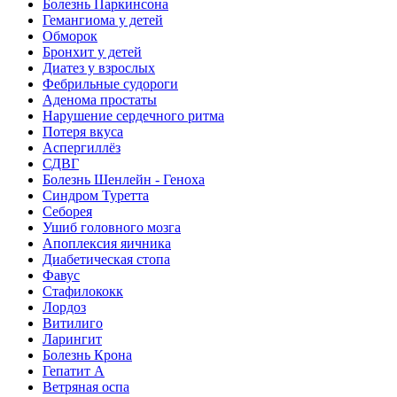
Болезнь Паркинсона
Гемангиома у детей
Обморок
Бронхит у детей
Диатез у взрослых
Фебрильные судороги
Аденома простаты
Нарушение сердечного ритма
Потеря вкуса
Аспергиллёз
СДВГ
Болезнь Шенлейн - Геноха
Синдром Туретта
Себорея
Ушиб головного мозга
Апоплексия яичника
Диабетическая стопа
Фавус
Стафилококк
Лордоз
Витилиго
Ларингит
Болезнь Крона
Гепатит A
Ветряная оспа