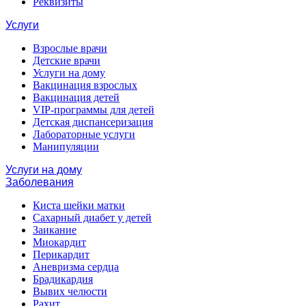
Реквизиты
Услуги
Взрослые врачи
Детские врачи
Услуги на дому
Вакцинация взрослых
Вакцинация детей
VIP-программы для детей
Детская диспансеризация
Лабораторные услуги
Манипуляции
Услуги на дому
Заболевания
Киста шейки матки
Сахарный диабет у детей
Заикание
Миокардит
Перикардит
Аневризма сердца
Брадикардия
Вывих челюсти
Рахит