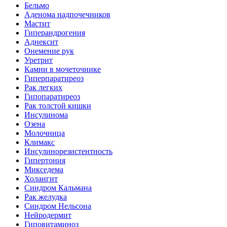
Бельмо
Аденома надпочечников
Мастит
Гиперандрогения
Аднексит
Онемение рук
Уретрит
Камни в мочеточнике
Гиперпаратиреоз
Рак легких
Гипопаратиреоз
Рак толстой кишки
Инсулинома
Озена
Молочница
Климакс
Инсулинорезистентность
Гипертония
Микседема
Холангит
Синдром Кальмана
Рак желудка
Синдром Нельсона
Нейродермит
Гиповитаминоз