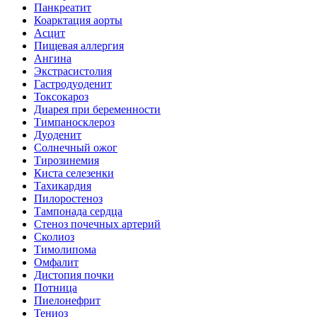
Панкреатит
Коарктация аорты
Асцит
Пищевая аллергия
Ангина
Экстрасистолия
Гастродуоденит
Токсокароз
Диарея при беременности
Тимпаносклероз
Дуоденит
Солнечный ожог
Тирозинемия
Киста селезенки
Тахикардия
Пилоростеноз
Тампонада сердца
Стеноз почечных артерий
Сколиоз
Тимолипома
Омфалит
Дистопия почки
Потница
Пиелонефрит
Тениоз