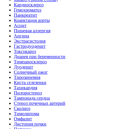
Кардиосклероз
Гемохроматоз
Панкреатит
Коарктация аорты
Асцит
Пищевая аллергия
Ангина
Экстрасистолия
Гастродуоденит
Токсокароз
Диарея при беременности
Тимпаносклероз
Дуоденит
Солнечный ожог
Тирозинемия
Киста селезенки
Тахикардия
Пилоростеноз
Тампонада сердца
Стеноз почечных артерий
Сколиоз
Тимолипома
Омфалит
Дистопия почки