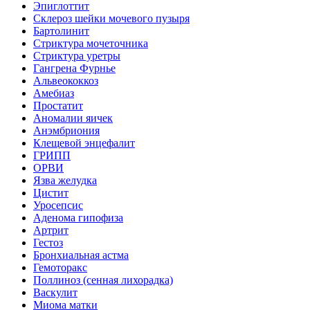
Эпиглоттит
Склероз шейки мочевого пузыря
Бартолинит
Стриктура мочеточника
Стриктура уретры
Гангрена Фурнье
Альвеококкоз
Амебиаз
Простатит
Аномалии яичек
Анэмбриония
Клещевой энцефалит
ГРИПП
ОРВИ
Язва желудка
Цистит
Уросепсис
Аденома гипофиза
Артрит
Гестоз
Бронхиальная астма
Гемоторакс
Поллиноз (сенная лихорадка)
Васкулит
Миома матки