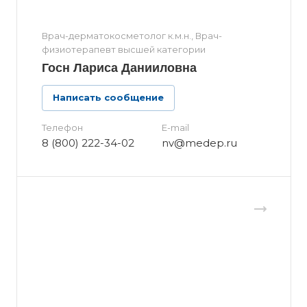
Врач-дерматокосметолог к.м.н., Врач-
физиотерапевт высшей категории
Госн Лариса Данииловна
Написать сообщение
Телефон
E-mail
8 (800) 222-34-02
nv@medep.ru