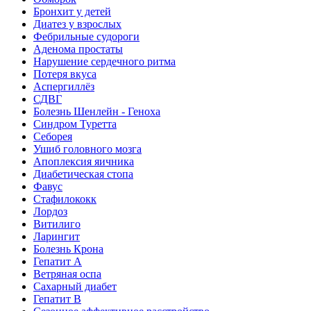
Бронхит у детей
Диатез у взрослых
Фебрильные судороги
Аденома простаты
Нарушение сердечного ритма
Потеря вкуса
Аспергиллёз
СДВГ
Болезнь Шенлейн - Геноха
Синдром Туретта
Себорея
Ушиб головного мозга
Апоплексия яичника
Диабетическая стопа
Фавус
Стафилококк
Лордоз
Витилиго
Ларингит
Болезнь Крона
Гепатит A
Ветряная оспа
Сахарный диабет
Гепатит B