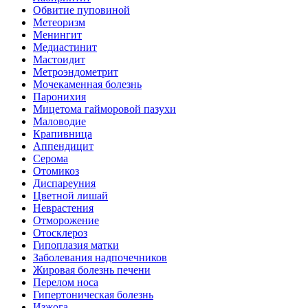
Обвитие пуповиной
Метеоризм
Менингит
Медиастинит
Мастоидит
Метроэндометрит
Мочекаменная болезнь
Паронихия
Мицетома гайморовой пазухи
Маловодие
Крапивница
Аппендицит
Серома
Отомикоз
Диспареуния
Цветной лишай
Неврастения
Отморожение
Отосклероз
Гипоплазия матки
Заболевания надпочечников
Жировая болезнь печени
Перелом носа
Гипертоническая болезнь
Изжога