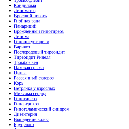
Тромбофлебит
Кондилома
Липоматоз
Вросший ноготь
Гнойная рана
Панариций
Врожденный гипотиреоз
Липома
Гипопитуитаризм
Варикоз
Послеродовый тиреоидит
Тиреоидит Риделя
Тромбоз вен
Паховая грыжа
Цинга
Рассеянный склероз
Корь
Ветрянка у взрослых
Миксома сердца
Гипотиреоз
Гипертрихоз
Гипоталамический синдром
Дизентерия
Выпадение волос
Бруцеллез