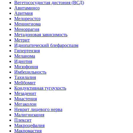
Вегетососудистая дистония (ВСД)
Авитаминоз
Аритмия
Мелореостоз
Менингиома
Меноррагия
Метадоновая зависимость
Метрит
Идиопатический блефароспазм
Гипертензия
Меланома
Идиотия
Мизофония
Имбецильность
Тахилалия
Мейбомит
Кондуктивная тугоухость
Мезаденит
Миастения
Мегаколон
Неврит лицевого нерва
Малигнизация
Плексит
Макроцефалия
Макромастия