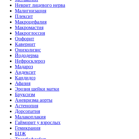
Неврит лицевого нерва
Малигнизация
Плексит
Макроцефалия
Макромастия
Макроглоссия
Оофорит
Кавернит
Онихолизис
Йододерма
Нефросклероз
Мадароз
Андексит
Кандидоз
Афазия
Эрозия шейки матки
Бруксизм
Аневризма аорты
Астенопия
Дорсопатия
Малакоплакия
Гайморит у взрослых
Гемикрания
БЦЖ