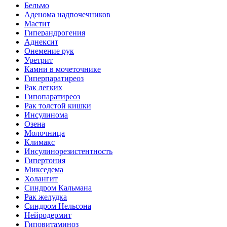
Бельмо
Аденома надпочечников
Мастит
Гиперандрогения
Аднексит
Онемение рук
Уретрит
Камни в мочеточнике
Гиперпаратиреоз
Рак легких
Гипопаратиреоз
Рак толстой кишки
Инсулинома
Озена
Молочница
Климакс
Инсулинорезистентность
Гипертония
Микседема
Холангит
Синдром Кальмана
Рак желудка
Синдром Нельсона
Нейродермит
Гиповитаминоз