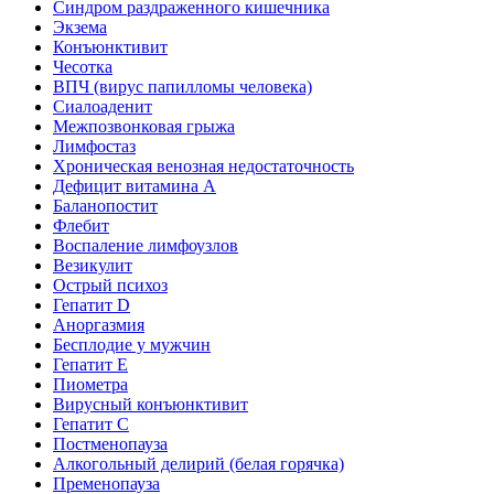
Синдром раздраженного кишечника
Экзема
Конъюнктивит
Чесотка
ВПЧ (вирус папилломы человека)
Сиалоаденит
Межпозвонковая грыжа
Лимфостаз
Хроническая венозная недостаточность
Дефицит витамина А
Баланопостит
Флебит
Воспаление лимфоузлов
Везикулит
Острый психоз
Гепатит D
Аноргазмия
Бесплодие у мужчин
Гепатит E
Пиометра
Вирусный конъюнктивит
Гепатит C
Постменопауза
Алкогольный делирий (белая горячка)
Пременопауза