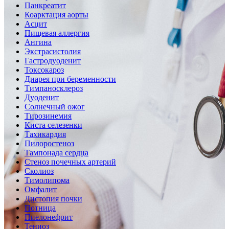
Панкреатит
Коарктация аорты
Асцит
Пищевая аллергия
Ангина
Экстрасистолия
Гастродуоденит
Токсокароз
Диарея при беременности
Тимпаносклероз
Дуоденит
Солнечный ожог
Тирозинемия
Киста селезенки
Тахикардия
Пилоростеноз
Тампонада сердца
Стеноз почечных артерий
Сколиоз
Тимолипома
Омфалит
Дистопия почки
Потница
Пиелонефрит
Тениоз