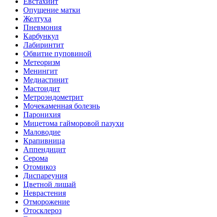
Евстахиит
Опущение матки
Желтуха
Пневмония
Карбункул
Лабиринтит
Обвитие пуповиной
Метеоризм
Менингит
Медиастинит
Мастоидит
Метроэндометрит
Мочекаменная болезнь
Паронихия
Мицетома гайморовой пазухи
Маловодие
Крапивница
Аппендицит
Серома
Отомикоз
Диспареуния
Цветной лишай
Неврастения
Отморожение
Отосклероз