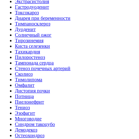
Экстрасистолия
Гастродуоденит
Токсокароз
Диарея при беременности
Тимпаносклероз
Дуоденит
Солнечный ожог
Тирозинемия
Киста селезенки
Тахикардия
Пилоростеноз
Тампонада сердца
Стеноз почечных артерий
Сколиоз
Тимолипома
Омфалит
Дистопия почки
Потница
Пиелонефрит
Тениоз
Эзофагит
Многоводие
Синдром такоцубо
Демодекоз
Остеохондроз