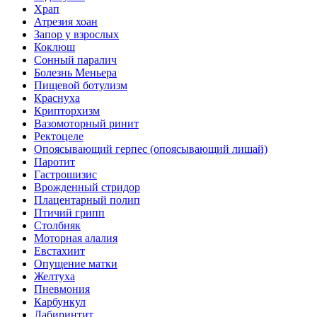
Храп
Атрезия хоан
Запор у взрослых
Коклюш
Сонный паралич
Болезнь Меньера
Пищевой ботулизм
Краснуха
Крипторхизм
Вазомоторный ринит
Ректоцеле
Опоясывающий герпес (опоясывающий лишай)
Паротит
Гастрошизис
Врожденный стридор
Плацентарный полип
Птичий грипп
Столбняк
Моторная алалия
Евстахиит
Опущение матки
Желтуха
Пневмония
Карбункул
Лабиринтит