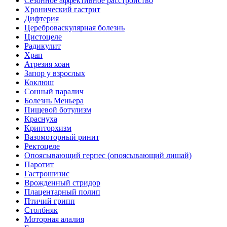
Сезонное аффективное расстройство
Хронический гастрит
Дифтерия
Цереброваскулярная болезнь
Цистоцеле
Радикулит
Храп
Атрезия хоан
Запор у взрослых
Коклюш
Сонный паралич
Болезнь Меньера
Пищевой ботулизм
Краснуха
Крипторхизм
Вазомоторный ринит
Ректоцеле
Опоясывающий герпес (опоясывающий лишай)
Паротит
Гастрошизис
Врожденный стридор
Плацентарный полип
Птичий грипп
Столбняк
Моторная алалия