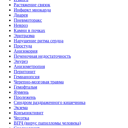
Растяжение связок
Инфаркт миокарда
Диарея
Пневмоторакс
Невроз
Камни в почках
Эритразма
Нарушение ритма сердца
Простуда
Анизокория
Печеночная недостаточность
Энурез
Анизометропия
Перитонит
Гемианопсия
Черепно-мозговая травма
Гемофтальм
Ячмень
Пролежень
Синдром раздраженного кишечника
Экзема
Конъюнктивит
Чесотка
ВПЧ (вирус папилломы человека)