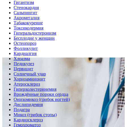
Гигантизм
Стенокардия
Сальпингит
Акромегалия
Табакокурение
Токсикодермия
Гиперальдостеронизм
Бесплодие у женщин
Остеопороз
Фолликулит
Кардиалгия
Хлоазма
Педикулез
Цервицит
Солнечный удар
Хориоамнионит
Атеросклероз
Гиперхолестеринемия
Врождённые пороки сердца
Онихомикоз (грибок ногтей)
Дислипидемия
Подагра
Микоз (грибок стопы)
Кардиосклероз
Гемохроматоз