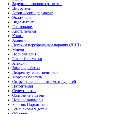
Задержка полового развития
Цистотеле
Атопический дерматит
Эклампсия
Эндометрит
Гастропарез
Киста печени
Колит
Амнезия
Детский церебральный паралич (ДЦП)
Миелит
Полиомиелит
Рак шейки матки
Атаксия
Запор у ребёнка
Диарея путешественников
Морская болезнь
Сотрясение головного мозга у детей
Натоптыши
Сенестопатия
Ожирение у детей
Ночные кошмары
Болезнь Паркинсона
Гемангиома у детей
Обморок