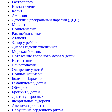
Гастропарез
Киста печени
Колит
Амнезия
Детский церебральный паралич (ДЦП)
Миелит
Полиомиелит
Рак шейки матки
Атаксия
Запор у ребёнка
Диарея путешественников
Морская болезнь
Сотрясение головного мозга у детей
Натоптыши
Сенестопатия
Ожирение у детей
Ночные кошмары
Болезнь Паркинсона
Гемангиома у детей
Обморок
Бронхит у детей
Диатез у взрослых
Фебрильные судороги
Аденома простаты
Нарушение сердечного ритма