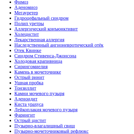
Фимоз
Аденомиоз
Мегауретер
Гидроцефальный синдром
Полип уретры
Аллергический конъюнктивит
Холецистит
Лекарственная аллергия
Наследственный ангионевротический отёк
Отек Квинке
Синдром Стивенса-Джонсона
Холодовая крапивница
Сирингомиелия
Камень в мочеточнике
Острый ринит
Ушная пробка
Тонзиллит
Камни мочевого пузыря
Аденоидит
Киста урахуса
Лейкоплакия мочевого пузыря
Фарингит
Острый цистит
Пузырно-влагалищный свищ
Пузырно-мочеточниковый рефлюкс