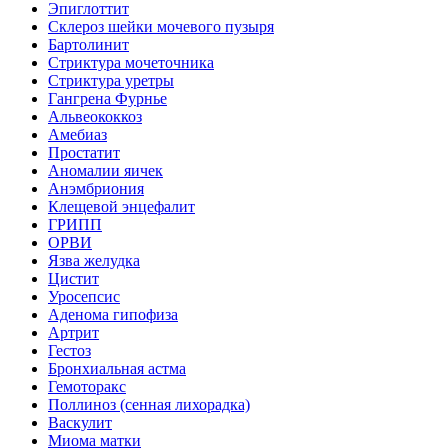
Эпиглоттит
Склероз шейки мочевого пузыря
Бартолинит
Стриктура мочеточника
Стриктура уретры
Гангрена Фурнье
Альвеококкоз
Амебиаз
Простатит
Аномалии яичек
Анэмбриония
Клещевой энцефалит
ГРИПП
ОРВИ
Язва желудка
Цистит
Уросепсис
Аденома гипофиза
Артрит
Гестоз
Бронхиальная астма
Гемоторакс
Поллиноз (сенная лихорадка)
Васкулит
Миома матки