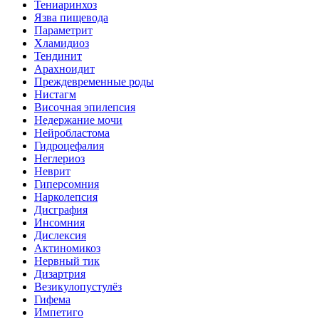
Тениаринхоз
Язва пищевода
Параметрит
Хламидиоз
Тендинит
Арахноидит
Преждевременные роды
Нистагм
Височная эпилепсия
Недержание мочи
Нейробластома
Гидроцефалия
Неглериоз
Неврит
Гиперсомния
Нарколепсия
Дисграфия
Инсомния
Дислексия
Актиномикоз
Нервный тик
Дизартрия
Везикулопустулёз
Гифема
Импетиго