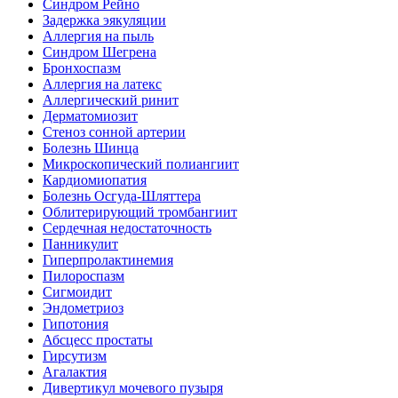
Синдром Рейно
Задержка эякуляции
Аллергия на пыль
Синдром Шегрена
Бронхоспазм
Аллергия на латекс
Аллергический ринит
Дерматомиозит
Стеноз сонной артерии
Болезнь Шинца
Микроскопический полиангиит
Кардиомиопатия
Болезнь Осгуда-Шляттера
Облитерирующий тромбангиит
Сердечная недостаточность
Панникулит
Гиперпролактинемия
Пилороспазм
Сигмоидит
Эндометриоз
Гипотония
Абсцесс простаты
Гирсутизм
Агалактия
Дивертикул мочевого пузыря