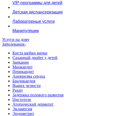
VIP-программы для детей
Детская диспансеризация
Лабораторные услуги
Манипуляции
Услуги на дому
Заболевания
Киста шейки матки
Сахарный диабет у детей
Заикание
Миокардит
Перикардит
Аневризма сердца
Брадикардия
Вывих челюсти
Рахит
Задержка полового развития
Цистотеле
Атопический дерматит
Эклампсия
Эндометрит