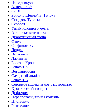
Потеря вкуса
Аспергиллёз
СДВГ
Болезнь Шенлейн - Геноха
Синдром Туретта
Себорея
Ушиб головного мозга
Апоплексия яичника
Диабетическая стопа
Фавус
Стафилококк
Лордоз
Витилиго
Ларингит
Болезнь Крона
Гепатит A
Ветряная оспа
Сахарный диабет
Гепатит B
Сезонное аффективное расстройство
Хронический гастрит
Дифтерия
Цереброваскулярная болезнь
Цистоцеле
Радикулит