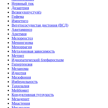
Нервный тик
Дизартрия
Везикулопустулёз
Гифема
Импетиго
Вегетососудистая дистония (ВСД)
Авитаминоз
Аритмия
Мелореостоз
Менингиома
Меноррагия
Метадоновая зависимость
Метрит
Идиопатический блефароспазм
Гипертензия
Меланома
Идиотия
Мизофония
Имбецильность
Тахилалия
Мейбомит
Кондуктивная тугоухость
Мезаденит
Миастения
Мегаколон