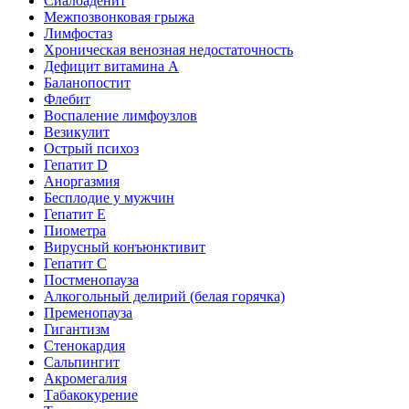
Сиалоаденит
Межпозвонковая грыжа
Лимфостаз
Хроническая венозная недостаточность
Дефицит витамина А
Баланопостит
Флебит
Воспаление лимфоузлов
Везикулит
Острый психоз
Гепатит D
Аноргазмия
Бесплодие у мужчин
Гепатит E
Пиометра
Вирусный конъюнктивит
Гепатит C
Постменопауза
Алкогольный делирий (белая горячка)
Пременопауза
Гигантизм
Стенокардия
Сальпингит
Акромегалия
Табакокурение