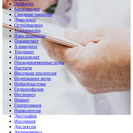
Эзофагит
Многоводие
Синдром такоцубо
Демодекоз
Остеохондроз
Тениаринхоз
Язва пищевода
Параметрит
Хламидиоз
Тендинит
Арахноидит
Преждевременные роды
Нистагм
Височная эпилепсия
Недержание мочи
Нейробластома
Гидроцефалия
Неглериоз
Неврит
Гиперсомния
Нарколепсия
Дисграфия
Инсомния
Дислексия
Актиномикоз