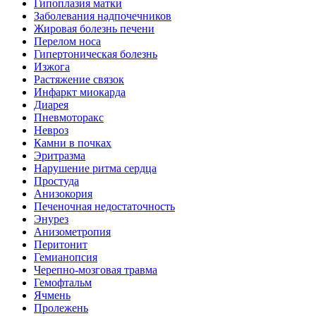
Гипоплазия матки
Заболевания надпочечников
Жировая болезнь печени
Перелом носа
Гипертоническая болезнь
Изжога
Растяжение связок
Инфаркт миокарда
Диарея
Пневмоторакс
Невроз
Камни в почках
Эритразма
Нарушение ритма сердца
Простуда
Анизокория
Печеночная недостаточность
Энурез
Анизометропия
Перитонит
Гемианопсия
Черепно-мозговая травма
Гемофтальм
Ячмень
Пролежень