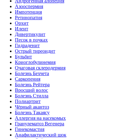
Андрогенная алопеция
Азооспермия
Импотенция
Ретинопатия
Орхит
Илеит
Дивертикулит
Песок в почках
Гидраденит
Острый тиреоидит
Бульбит
Криоглобулинемия
Очаговая склеродермия
Болезнь Бехчета
Саркопения
Болезнь Рейтера
Вросший волос
Болезнь Стилла
Полиартрит
Чёрный акантоз
Болезнь Такаясу
Аллергия на насекомых
Гранулематоз Вегенера
Гинекомастия
Анафилактический шок