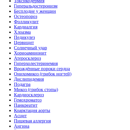
Токсикодермия
Гиперальдостеронизм
Бесплодие у женщин
Остеопороз
Фолликулит
Кардиалгия
Хлоазма
Педикулез
Цервицит
Солнечный удар
Хориоамнионит
Атеросклероз
Гиперхолестеринемия
Врождённые пороки сердца
Онихомикоз (грибок ногтей)
Дислипидемия
Подагра
Микоз (грибок стопы)
Кардиосклероз
Гемохроматоз
Панкреатит
Коарктация аорты
Асцит
Пищевая аллергия
Ангина